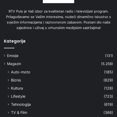
RTV Puls je Vaš izbor za kvalitetan radio i televizijski program.
Prilagođavamo se Vašim interesima, nudeći dinamično iskustvo s
svježim informacijama i raznovrsnom zabavom. Postani dio naše
zajednice i uživaj u vrhunskim medijskim sadržajima!
Kategorije
Emisije
(131)
Magazin
(5.258)
Auto-moto
(185)
Biznis
(829)
Kultura
(128)
Lifestyle
(723)
Tehnologija
(619)
TV & Film
(366)