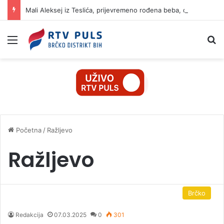
Mali Aleksej iz Teslića, prijevremeno rođena beba, dobio životnu bitku na UKC-u Srpske
Izbornik
Pr
Početna
/
Ražljevo
Ražljevo
Brčko
Redakcija
07.03.2025
0
301