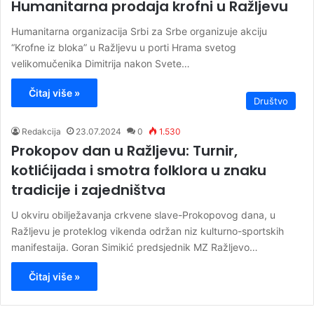
Humanitarna prodaja krofni u Ražljevu
Humanitarna organizacija Srbi za Srbe organizuje akciju
“Krofne iz bloka” u Ražljevu u porti Hrama svetog
velikomučenika Dimitrija nakon Svete…
Čitaj više »
Društvo
Redakcija
23.07.2024
0
1.530
Prokopov dan u Ražljevu: Turnir,
kotlićijada i smotra folklora u znaku
tradicije i zajedništva
U okviru obilježavanja crkvene slave-Prokopovog dana, u
Ražljevu je proteklog vikenda održan niz kulturno-sportskih
manifestaija. Goran Simikić predsjednik MZ Ražljevo…
Čitaj više »