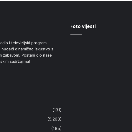
Foto vijesti
adio i televizijski program.
 nudeći dinamično iskustvo s
om zabavom. Postani dio naše
jskim sadržajima!
(131)
(5.263)
(185)