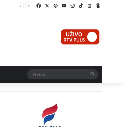
Facebook
X
Pinterest
YouTube
Instagram
TikTok
Threads
Log In
Teška nesreća u Ilijašu: Teretno vozilo udarilo biciklistu, 75-godišnjak zadržan u bolnici
Pretraži