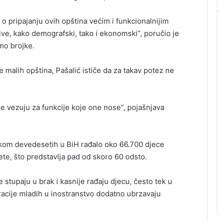
i o pripajanju ovih opština većim i funkcionalnijim
ive, kako demografski, tako i ekonomski”, poručio je
mo brojke.
je malih opština, Pašalić ističe da za takav potez ne
 se vezuju za funkcije koje one nose”, pojašnjava
etkom devedesetih u BiH rađalo oko 66.700 djece
te, što predstavlja pad od skoro 60 odsto.
 stupaju u brak i kasnije rađaju djecu, često tek u
acije mladih u inostranstvo dodatno ubrzavaju