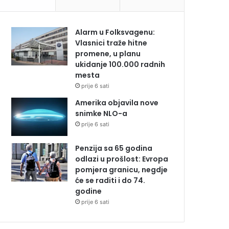
Alarm u Folksvagenu:
Vlasnici traže hitne
promene, u planu
ukidanje 100.000 radnih
mesta
prije 6 sati
Amerika objavila nove
snimke NLO-a
prije 6 sati
Penzija sa 65 godina
odlazi u prošlost: Evropa
pomjera granicu, negdje
će se raditi i do 74.
godine
prije 6 sati