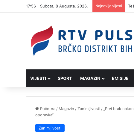
17:56 - Subota, 8 Augusta. 2026.
Najnovije vijesti
VIJESTI
SPORT
MAGAZIN
EMISIJE
Početna
/
Magazin
/
Zanimljivosti
/
„Prvi brak nako
oporavka“
Zanimljivosti