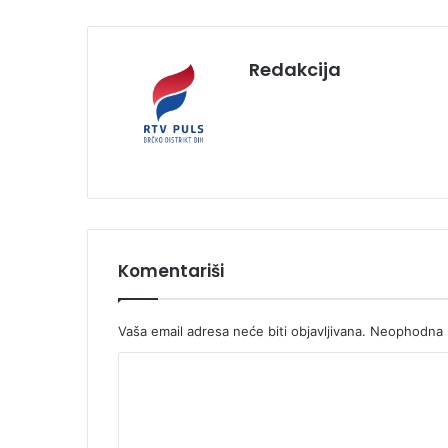
Redakcija
Komentariši
Vaša email adresa neće biti objavljivana.
Neophodna p
K
o
m