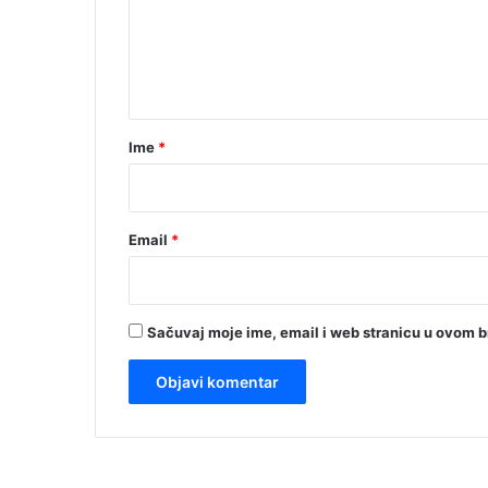
e
n
t
a
r
Ime
*
*
Email
*
Sačuvaj moje ime, email i web stranicu u ovom 