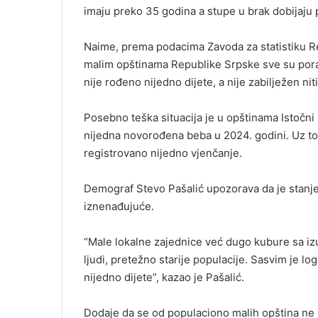
imaju preko 35 godina a stupe u brak dobijaju 
Naime, prema podacima Zavoda za statistiku R
malim opštinama Republike Srpske sve su pora
nije rođeno nijedno dijete, a nije zabilježen nit
Posebno teška situacija je u opštinama Istočni 
nijedna novorođena beba u 2024. godini. Uz to,
registrovano nijedno vjenčanje.
Demograf Stevo Pašalić upozorava da je stanje 
iznenađujuće.
“Male lokalne zajednice već dugo kubure sa iz
ljudi, pretežno starije populacije. Sasvim je lo
nijedno dijete”, kazao je Pašalić.
Dodaje da se od populaciono malih opština ne