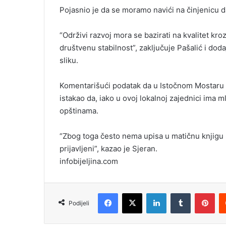
Pojasnio je da se moramo navići na činjenicu d
“Održivi razvoj mora se bazirati na kvalitet kr
društvenu stabilnost”, zaključuje Pašalić i dod
sliku.
Komentarišući podatak da u Istočnom Mostaru u
istakao da, iako u ovoj lokalnoj zajednici ima m
opštinama.
“Zbog toga često nema upisa u matičnu knjigu r
prijavljeni”, kazao je Sjeran.
infobijeljina.com
Facebook
X
LinkedIn
Tumblr
Pinterest
Podijeli