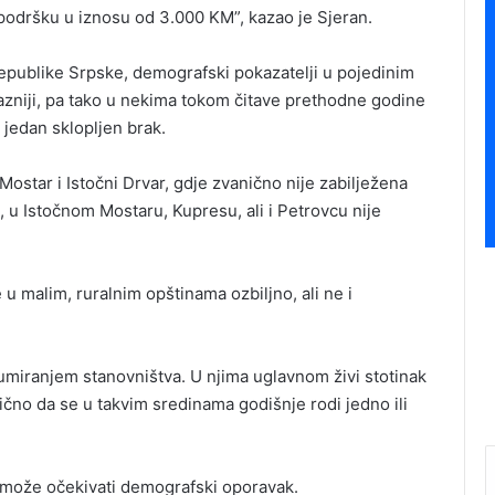
podršku u iznosu od 3.000 KM”, kazao je Sjeran.
epublike Srpske, demografski pokazatelji u pojedinim
zniji, pa tako u nekima tokom čitave prethodne godine
i jedan sklopljen brak.
Mostar i Istočni Drvar, gdje zvanično nije zabilježena
 u Istočnom Mostaru, Kupresu, ali i Petrovcu nije
u malim, ruralnim opštinama ozbiljno, ali ne i
umiranjem stanovništva. U njima uglavnom živi stotinak
gično da se u takvim sredinama godišnje rodi jedno ili
 može očekivati demografski oporavak.