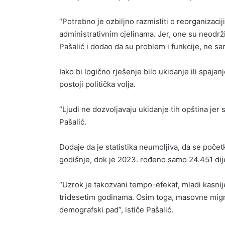
“Potrebno je ozbiljno razmisliti o reorganizacij
administrativnim cjelinama. Jer, one su neodrž
Pašalić i dodao da su problem i funkcije, ne sa
Iako bi logično rješenje bilo ukidanje ili spajan
postoji politička volja.
“Ljudi ne dozvoljavaju ukidanje tih opština jer
Pašalić.
Dodaje da je statistika neumoljiva, da se poč
godišnje, dok je 2023. rođeno samo 24.451 dije
“Uzrok je takozvani tempo-efekat, mladi kasnije
tridesetim godinama. Osim toga, masovne migr
demografski pad”, ističe Pašalić.