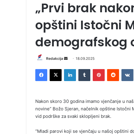
„Prvi brak nako
opštini Istočni 
demografskog 
Redakcija
S
18.09.2025
e
Facebook
X
LinkedIn
Tumblr
Pinterest
Reddit
VK
n
d
a
n
Nakon skoro 30 godina imamo vjenčanje u našo
e
novine” Božo Sjeran, načelnik opštine Istočni M
m
vid podrške za svaki sklopljeni brak.
a
i
l
“Mladi parovi koji se vjenčaju u našoj opštini 