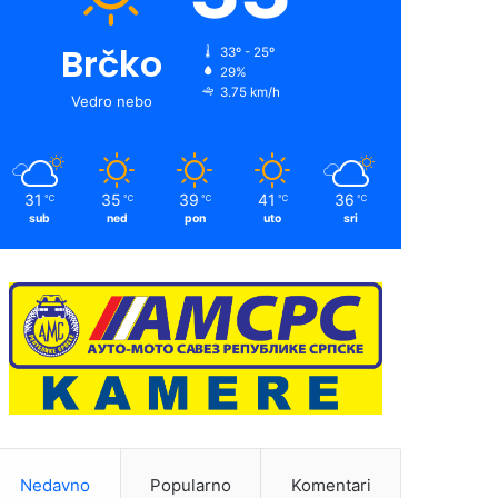
Brčko
33º - 25º
29%
3.75 km/h
Vedro nebo
31
35
39
41
36
℃
℃
℃
℃
℃
sub
ned
pon
uto
sri
Nedavno
Popularno
Komentari