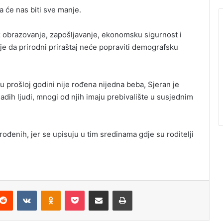
a će nas biti sve manje.
oz obrazovanje, zapošljavanje, ekonomsku sigurnost i
aje da prirodni priraštaj neće popraviti demografsku
 prošloj godini nije rođena nijedna beba, Sjeran je
ladih ljudi, mnogi od njih imaju prebivalište u susjednim
ođenih, jer se upisuju u tim sredinama gdje su roditelji
Reddit
VKontakte
Odnoklassniki
Pocket
Podijeli putem Emaila
Štampaj