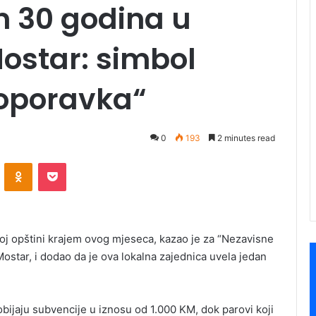
n 30 godina u
Mostar: simbol
oporavka“
0
193
2 minutes read
ontakte
Odnoklassniki
Pocket
j opštini krajem ovog mjeseca, kazao je za “Nezavisne
ostar, i dodao da je ova lokalna zajednica uvela jedan
dobijaju subvencije u iznosu od 1.000 KM, dok parovi koji