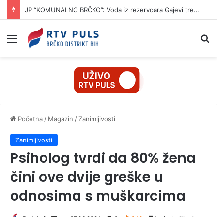
JP “KOMUNALNO BRČKO”: Voda iz rezervoara Gajevi trenutno nije za piće
Izbornik
Pr
Početna
/
Magazin
/
Zanimljivosti
Zanimljivosti
Psiholog tvrdi da 80% žena
čini ove dvije greške u
odnosima s muškarcima