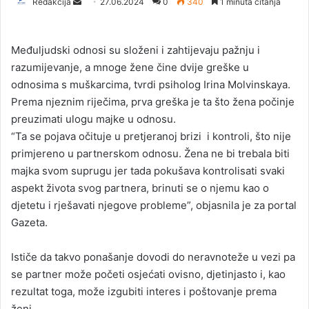
Redakcija
S
27.06.2024
0
340
1 minuta čitanja
e
n
​Međuljudski odnosi su složeni i zahtijevaju pažnju i
d
razumijevanje, a mnoge žene čine dvije greške u
a
odnosima s muškarcima, tvrdi psiholog Irina Molvinskaya.
n
Prema njeznim riječima, prva greška je ta što žena počinje
e
preuzimati ulogu majke u odnosu.
m
a
“Ta se pojava očituje u pretjeranoj brizi i kontroli, što nije
i
primjereno u partnerskom odnosu. Žena ne bi trebala biti
l
majka svom suprugu jer tada pokušava kontrolisati svaki
aspekt života svog partnera, brinuti se o njemu kao o
djetetu i rješavati njegove probleme”, objasnila je za portal
Gazeta.
Ističe da takvo ponašanje dovodi do neravnoteže u vezi pa
se partner može početi osjećati ovisno, djetinjasto i, kao
rezultat toga, može izgubiti interes i poštovanje prema
ženi.