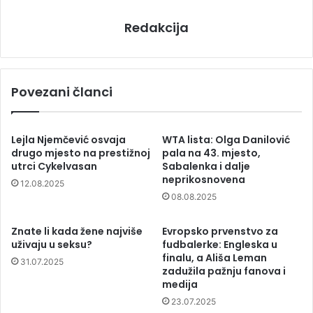
Redakcija
Povezani članci
Lejla Njemčević osvaja
WTA lista: Olga Danilović
drugo mjesto na prestižnoj
pala na 43. mjesto,
utrci Cykelvasan
Sabalenka i dalje
neprikosnovena
12.08.2025
08.08.2025
Znate li kada žene najviše
Evropsko prvenstvo za
uživaju u seksu?
fudbalerke: Engleska u
finalu, a Ališa Leman
31.07.2025
zadužila pažnju fanova i
medija
23.07.2025