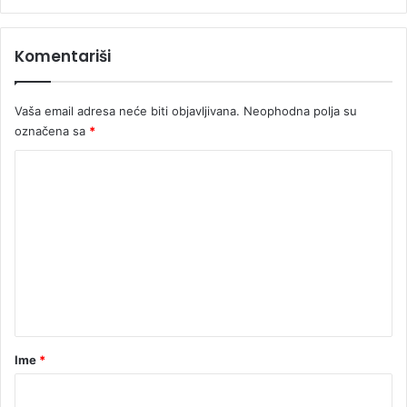
Komentariši
Vaša email adresa neće biti objavljivana.
Neophodna polja su
označena sa
*
K
o
m
e
n
t
a
r
Ime
*
*