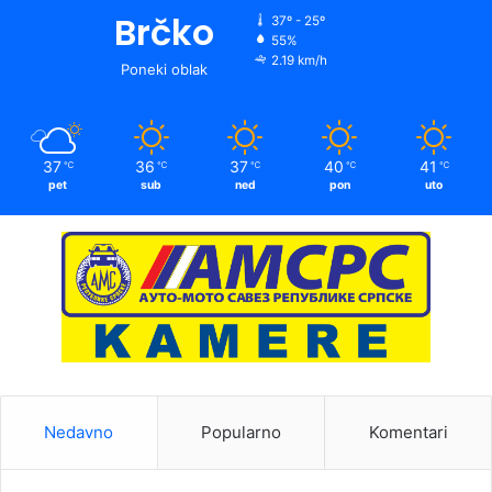
Brčko
37º - 25º
55%
2.19 km/h
Poneki oblak
37
36
37
40
41
℃
℃
℃
℃
℃
pet
sub
ned
pon
uto
Nedavno
Popularno
Komentari