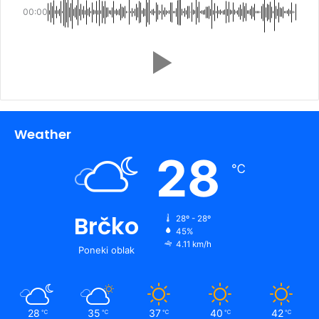
00:00
Weather
28
℃
Brčko
28º - 28º
45%
4.11 km/h
Poneki oblak
28
35
37
40
42
℃
℃
℃
℃
℃