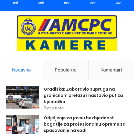
pet
sub
ned
pon
uto
Nedavno
Popularno
Komentari
Gradiška: Zaboravio suprugu na
graničnom prelazu i nastavio put za
Njemačku
prije 8 sati
Odjeljenje za javnu bezbjednost
bogatije za profesionalnu opremu za
spasavanje na vodi