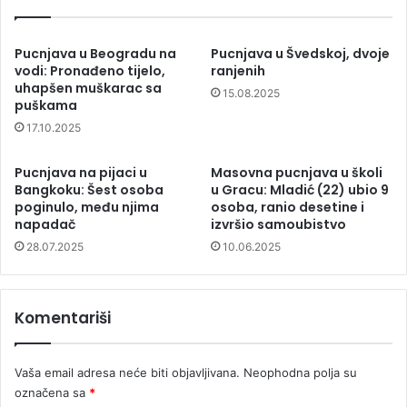
Pucnjava u Beogradu na
Pucnjava u Švedskoj, dvoje
vodi: Pronađeno tijelo,
ranjenih
uhapšen muškarac sa
15.08.2025
puškama
17.10.2025
Pucnjava na pijaci u
Masovna pucnjava u školi
Bangkoku: Šest osoba
u Gracu: Mladić (22) ubio 9
poginulo, među njima
osoba, ranio desetine i
napadač
izvršio samoubistvo
28.07.2025
10.06.2025
Komentariši
Vaša email adresa neće biti objavljivana.
Neophodna polja su
označena sa
*