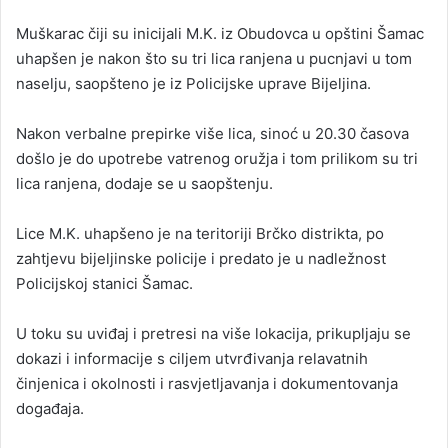
n
Muškarac čiji su inicijali M.K. iz Obudovca u opštini Šamac
d
uhapšen je nakon što su tri lica ranjena u pucnjavi u tom
a
naselju, saopšteno je iz Policijske uprave Bijeljina.
n
e
Nakon verbalne prepirke više lica, sinoć u 20.30 časova
m
a
došlo je do upotrebe vatrenog oružja i tom prilikom su tri
i
lica ranjena, dodaje se u saopštenju.
l
Lice M.K. uhapšeno je na teritoriji Brčko distrikta, po
zahtjevu bijeljinske policije i predato je u nadležnost
Policijskoj stanici Šamac.
U toku su uviđaj i pretresi na više lokacija, prikupljaju se
dokazi i informacije s ciljem utvrđivanja relavatnih
činjenica i okolnosti i rasvjetljavanja i dokumentovanja
događaja.