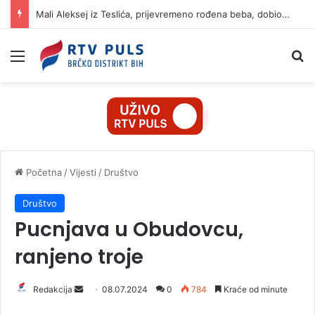
Mali Aleksej iz Teslića, prijevremeno rođena beba, dobio životnu bitku na UKC-u Srpske
Izbornik
Pr
Početna
/
Vijesti
/
Društvo
Društvo
Pucnjava u Obudovcu,
ranjeno troje
Redakcija
S
08.07.2024
0
784
Kraće od minute
e