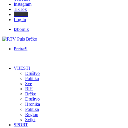
Instagram
TikTok
Threads
Log In
Izbornik
Pretraži
VIJESTI
Društvo
Politika
Sve
BiH
Brčko
Društvo
Hronika
Politika
Region
Svijet
SPORT