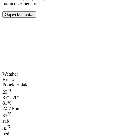
buduće komentare.
00:00
Weather
Brčko
Poneki oblak
℃
20
35º - 20º
81%
2.57 km/h
℃
35
sub
℃
36
ned