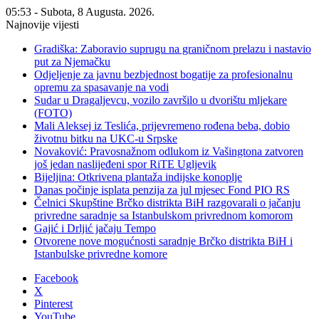
05:53 - Subota, 8 Augusta. 2026.
Najnovije vijesti
Gradiška: Zaboravio suprugu na graničnom prelazu i nastavio
put za Njemačku
Odjeljenje za javnu bezbjednost bogatije za profesionalnu
opremu za spasavanje na vodi
Sudar u Dragaljevcu, vozilo završilo u dvorištu mljekare
(FOTO)
Mali Aleksej iz Teslića, prijevremeno rođena beba, dobio
životnu bitku na UKC-u Srpske
Novaković: Pravosnažnom odlukom iz Vašingtona zatvoren
još jedan naslijeđeni spor RiTE Ugljevik
Bijeljina: Otkrivena plantaža indijske konoplje
Danas počinje isplata penzija za jul mjesec Fond PIO RS
Čelnici Skupštine Brčko distrikta BiH razgovarali o jačanju
privredne saradnje sa Istanbulskom privrednom komorom
Gajić i Drljić jačaju Tempo
Otvorene nove mogućnosti saradnje Brčko distrikta BiH i
Istanbulske privredne komore
Facebook
X
Pinterest
YouTube