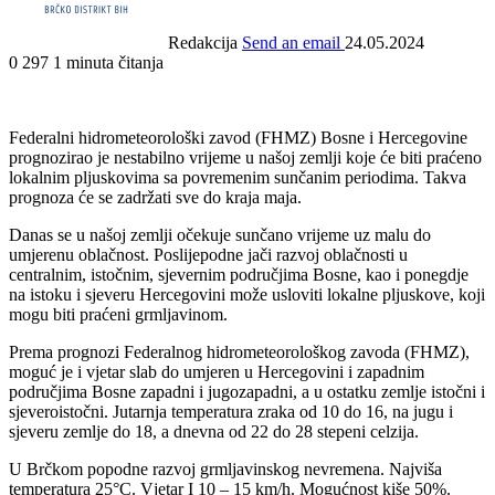
Redakcija
Send an email
24.05.2024
0
297
1 minuta čitanja
Federalni hidrometeorološki zavod (FHMZ) Bosne i Hercegovine
prognozirao je nestabilno vrijeme u našoj zemlji koje će biti praćeno
lokalnim pljuskovima sa povremenim sunčanim periodima. Takva
prognoza će se zadržati sve do kraja maja.
Danas se u našoj zemlji očekuje sunčano vrijeme uz malu do
umjerenu oblačnost. Poslijepodne jači razvoj oblačnosti u
centralnim, istočnim, sjevernim područjima Bosne, kao i ponegdje
na istoku i sjeveru Hercegovini može usloviti lokalne pljuskove, koji
mogu biti praćeni grmljavinom.
Prema prognozi Federalnog hidrometeorološkog zavoda (FHMZ),
moguć je i vjetar slab do umjeren u Hercegovini i zapadnim
područjima Bosne zapadni i jugozapadni, a u ostatku zemlje istočni i
sjeveroistočni. Jutarnja temperatura zraka od 10 do 16, na jugu i
sjeveru zemlje do 18, a dnevna od 22 do 28 stepeni celzija.
U Brčkom popodne razvoj grmljavinskog nevremena. Najviša
temperatura 25°C. Vjetar I 10 – 15 km/h. Mogućnost kiše 50%.