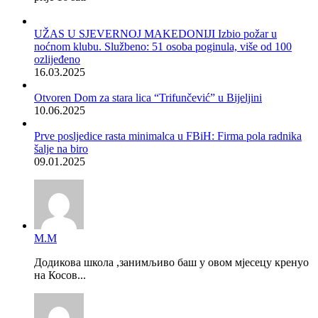
UŽAS U SJEVERNOJ MAKEDONIJI Izbio požar u
noćnom klubu. Službeno: 51 osoba poginula, više od 100
ozlijeđeno
16.03.2025
Otvoren Dom za stara lica “Trifunčević” u Bijeljini
10.06.2025
Prve posljedice rasta minimalca u FBiH: Firma pola radnika
šalje na biro
09.01.2025
М.М
Додикова школа ,занимљиво баш у овом мјесецу кренуо
на Косов...