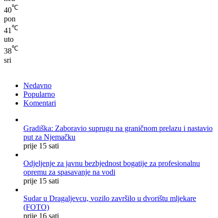
℃
40
pon
℃
41
uto
℃
38
sri
Nedavno
Popularno
Komentari
Gradiška: Zaboravio suprugu na graničnom prelazu i nastavio
put za Njemačku
prije 15 sati
Odjeljenje za javnu bezbjednost bogatije za profesionalnu
opremu za spasavanje na vodi
prije 15 sati
Sudar u Dragaljevcu, vozilo završilo u dvorištu mljekare
(FOTO)
prije 16 sati