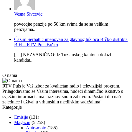
Vesna Sivcevic
povecqjte penzije po 50 km svima da se sa velikim
penzijama...
Ćazim Serhatlić imenovan za glavnog tužioca Brčko distrikta
BiH – RTV Puls Brčko
[…] NEZVANIČNO: Iz Tuzlanskog kantona dolazi
kandidat...
O nama
RTV Puls je Vaš izbor za kvalitetan radio i televizijski program.
Prilagođavamo se Vašim interesima, nudeći dinamično iskustvo s
svježim informacijama i raznovrsnom zabavom. Postani dio naše
zajednice i uživaj u vrhunskim medijskim sadržajima!
Kategorije
Emisije
(131)
Magazin
(5.258)
Auto-moto
(185)