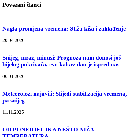
Povezani članci
Nagla promjena vremena: Stižu kiša i zahlađenje
20.04.2026
Snijeg, mraz, minusi: Prognoza nam donosi još
bijelog pokrivača, evo kakav dan je ispred nas
06.01.2026
Meteorolozi najavili: Slijedi stabilizacija vremena,
pa snijeg
11.11.2025
OD PONEDJELJKA NEŠTO NIŽA
TEMPERATURA