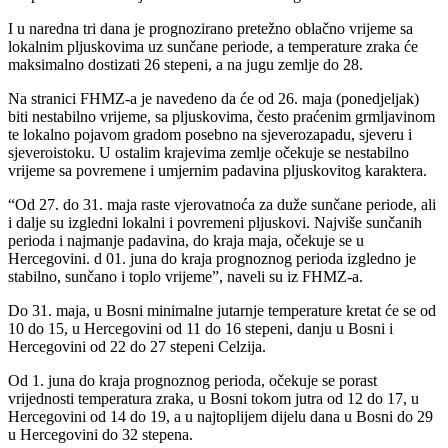
I u naredna tri dana je prognozirano pretežno oblačno vrijeme sa
lokalnim pljuskovima uz sunčane periode, a temperature zraka će
maksimalno dostizati 26 stepeni, a na jugu zemlje do 28.
Na stranici FHMZ-a je navedeno da će od 26. maja (ponedjeljak)
biti nestabilno vrijeme, sa pljuskovima, često praćenim grmljavinom
te lokalno pojavom gradom posebno na sjeverozapadu, sjeveru i
sjeveroistoku. U ostalim krajevima zemlje očekuje se nestabilno
vrijeme sa povremene i umjernim padavina pljuskovitog karaktera.
“Od 27. do 31. maja raste vjerovatnoća za duže sunčane periode, ali
i dalje su izgledni lokalni i povremeni pljuskovi. Najviše sunčanih
perioda i najmanje padavina, do kraja maja, očekuje se u
Hercegovini. d 01. juna do kraja prognoznog perioda izgledno je
stabilno, sunčano i toplo vrijeme”, naveli su iz FHMZ-a.
Do 31. maja, u Bosni minimalne jutarnje temperature kretat će se od
10 do 15, u Hercegovini od 11 do 16 stepeni, danju u Bosni i
Hercegovini od 22 do 27 stepeni Celzija.
Od 1. juna do kraja prognoznog perioda, očekuje se porast
vrijednosti temperatura zraka, u Bosni tokom jutra od 12 do 17, u
Hercegovini od 14 do 19, a u najtoplijem dijelu dana u Bosni do 29
u Hercegovini do 32 stepena.