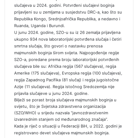
slučajeva u 2024. godini. Potvrđeni slučajevi boginja
prijavljeni su u zemljama u susjedstvu DRC-a, kao što su
Republika Kongo, Srednjoafrička Republika, a nedavno i
Ruanda, Uganda i Burundi.
U junu 2024. godine, SZO-u su iz 26 zemalja prijavljena
ukupno 934 nova laboratorijski potvrđena slučaja i četiri
smrtna slučaja, što govori o nastavku prenosa
majmunskih boginja širom svijeta. Najpogođenije regije
SZO-a, poredane prema broju laboratorijski potvrđenih
slučajeva bile su: Afrička regija (567 slučajeva), regija
Amerike (175 slučajeva), Evropska regija (100 slučajeva),
regija Zapadnog Pacifika (81 slučaj) i regija jugoistočne
Azije (11 slučajeva). Regija istočnog Sredozemlja nije
prijavila slučajeve u junu 2024. godine.
Bilježi se porast broja slučajeva majmunskih boginja u
svijetu, što je Svjetska zdravstvena organizacija
(SZO/WHO) u srijedu nazvala “javnozdravstvenim
izvanrednim stanjem od međunarodnog značaja”.
Kada je riječ o situaciji u Federaciji BiH, u 2022. godini je
registrovano devet slučajeva majmunskih boginja.