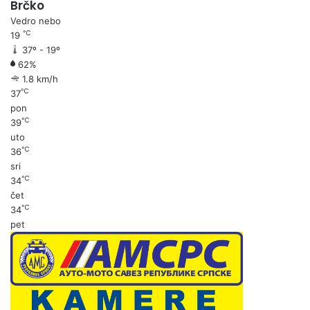
Brčko
Vedro nebo
℃
19
37º - 19º
62%
1.8 km/h
℃
37
pon
℃
39
uto
℃
36
sri
℃
34
čet
℃
34
pet