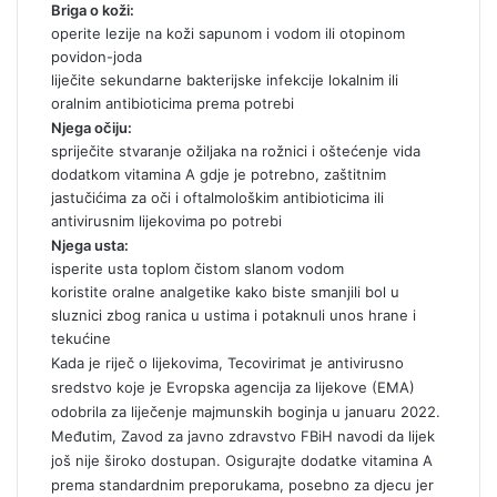
Briga o koži:
operite lezije na koži sapunom i vodom ili otopinom
povidon-joda
liječite sekundarne bakterijske infekcije lokalnim ili
oralnim antibioticima prema potrebi
Njega očiju:
spriječite stvaranje ožiljaka na rožnici i oštećenje vida
dodatkom vitamina A gdje je potrebno, zaštitnim
jastučićima za oči i oftalmološkim antibioticima ili
antivirusnim lijekovima po potrebi
Njega usta:
isperite usta toplom čistom slanom vodom
koristite oralne analgetike kako biste smanjili bol u
sluznici zbog ranica u ustima i potaknuli unos hrane i
tekućine
Kada je riječ o lijekovima, Tecovirimat je antivirusno
sredstvo koje je Evropska agencija za lijekove (EMA)
odobrila za liječenje majmunskih boginja u januaru 2022.
Međutim, Zavod za javno zdravstvo FBiH navodi da lijek
još nije široko dostupan. Osigurajte dodatke vitamina A
prema standardnim preporukama, posebno za djecu jer