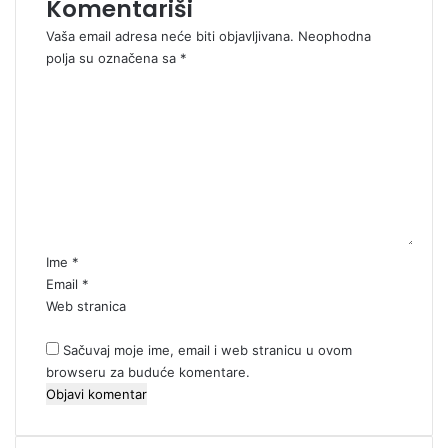
Komentariši
Vaša email adresa neće biti objavljivana.
Neophodna
polja su označena sa
*
K
o
m
e
n
t
a
r
*
Ime
*
Email
*
Web stranica
Sačuvaj moje ime, email i web stranicu u ovom
browseru za buduće komentare.