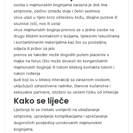
osoba s majmunskim boginjama zarazna je dok ima
simptome, obično između dvije i četiri sedmice
virus ulazi u tijelo kroz oštećenu kožu, disajne puteve ili
sluznice (oči, nos ili usta)
virus majmunskih boginja prenosi se s jedne osobe na
drugu bliskim kontaktom s lezijama, tjelesnim tekućinama
i kontaminiranim materijalima kao što su posteljina,
odjeća ili pribor za jelo
prenos se također može dogoditi putem placente s
majke na fetus (što može dovesti do kongenitalnih
majmunskih boginja) ili tokom bliskog kontakta tokom i
nakon rođenja
ljudi koji su u bliskoj interakciji sa zaraznom osobom,
uključujući zdravstvene radnike, članove kućanstva i
seksualne partnere, izloženi su većem riziku od infekcije
Kako se liječe
Liječenje bi se trebalo usmjeriti na ublažavanje
simptoma, upravljanje komplikacijama i sprečavanje
dugoročnih posljedica uzrokovanih majmunskim
boginjama.