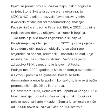
l
Bilježi se porast broja slučajeva majmunskih boginja u
svijetu, što je Svjetska zdravstvena organizacija
(SZO/WHO) u srijedu nazvala “javnozdravstvenim
izvanrednim stanjem od međunarodnog značaja”.
Kada je riječ o situaciji u Federaciji BiH, u 2022. godini je
registrovano devet slučajeva majmunskih boginja.
– Od tada nije bilo novih registriranih slučajeva.
Proglašenjem epidemije u Europi 2022. godine pojačan
je epidemiološki nadzor i objavljene su ažurirane
smjernice za nadzor, prevenciju i kontrolu bolesti, koje
možete naći na službenoj stranici Zavoda za javno
zdravstvo FBiH, saopćeno je iz ove institucije.
Podsjetimo, 2022. godine je izbila epidemija ove bolesti
u Evropi i proširila se globalno. Bolest se tada
dominantno prenosila spolnim kontaktom, iako ovaj način
prenosa nije najčešći oblik prenosa.
Od novembra 2023, Demokratska Republika Kongo (DRC)
bilježi značajan porast slučajeva majmunskih boginja i
pojavu nove varijante – klade I. Zemlja je izvijestila o više
od 16.000 novih slučajeva i više od 500 smrtnih