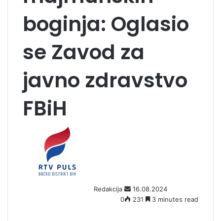
boginja: Oglasio
se Zavod za
javno zdravstvo
FBiH
S
e
n
d
a
n
Redakcija
16.08.2024
e
0
231
3 minutes read
m
a
i