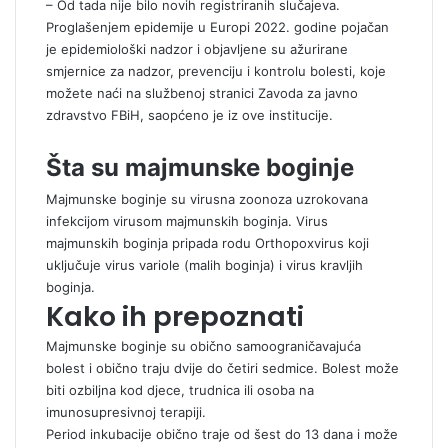
– Od tada nije bilo novih registriranih slučajeva.
Proglašenjem epidemije u Europi 2022. godine pojačan
je epidemiološki nadzor i objavljene su ažurirane
smjernice za nadzor, prevenciju i kontrolu bolesti, koje
možete naći na službenoj stranici Zavoda za javno
zdravstvo FBiH, saopćeno je iz ove institucije.
Šta su majmunske boginje
Majmunske boginje su virusna zoonoza uzrokovana
infekcijom virusom majmunskih boginja. Virus
majmunskih boginja pripada rodu Orthopoxvirus koji
uključuje virus variole (malih boginja) i virus kravljih
boginja.
Kako ih prepoznati
Majmunske boginje su obično samoograničavajuća
bolest i obično traju dvije do četiri sedmice. Bolest može
biti ozbiljna kod djece, trudnica ili osoba na
imunosupresivnoj terapiji.
Period inkubacije obično traje od šest do 13 dana i može