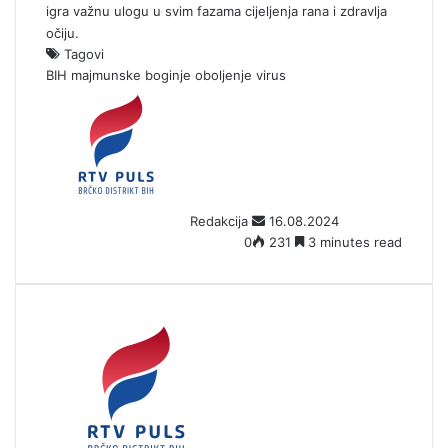
igra važnu ulogu u svim fazama cijeljenja rana i zdravlja
očiju.
Tagovi
BIH
majmunske boginje
oboljenje
virus
S
e
n
d
a
n
Redakcija
16.08.2024
e
0
231
3 minutes read
m
a
i
l