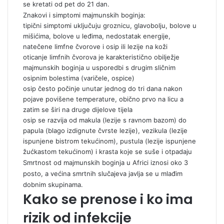
se kretati od pet do 21 dan.
Znakovi i simptomi majmunskih boginja:
tipični simptomi uključuju groznicu, glavobolju, bolove u
mišićima, bolove u leđima, nedostatak energije,
natečene limfne čvorove i osip ili lezije na koži
oticanje limfnih čvorova je karakteristično obilježje
majmunskih boginja u usporedbi s drugim sličnim
osipnim bolestima (varičele, ospice)
osip često počinje unutar jednog do tri dana nakon
pojave povišene temperature, obično prvo na licu a
zatim se širi na druge dijelove tijela
osip se razvija od makula (lezije s ravnom bazom) do
papula (blago izdignute čvrste lezije), vezikula (lezije
ispunjene bistrom tekućinom), pustula (lezije ispunjene
žućkastom tekućinom) i krasta koje se suše i otpadaju
Smrtnost od majmunskih boginja u Africi iznosi oko 3
posto, a većina smrtnih slučajeva javlja se u mlađim
dobnim skupinama.
Kako se prenose i ko ima
rizik od infekcije