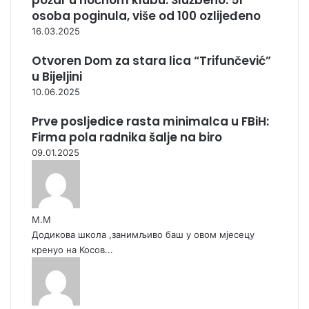
požar u noćnom klubu. Službeno: 51
osoba poginula, više od 100 ozlijeđeno
16.03.2025
Otvoren Dom za stara lica “Trifunčević”
u Bijeljini
10.06.2025
Prve posljedice rasta minimalca u FBiH:
Firma pola radnika šalje na biro
09.01.2025
М.М
Додикова школа ,занимљиво баш у овом мјесецу
кренуо на Косов...