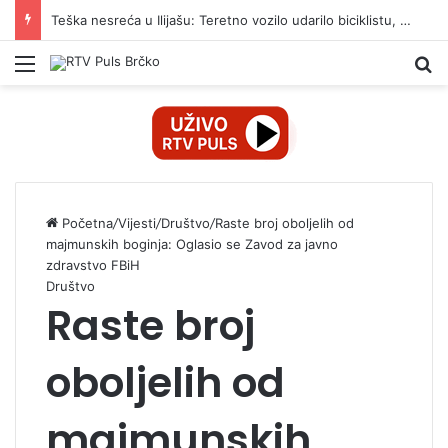
Teška nesreća u Ilijašu: Teretno vozilo udarilo biciklistu, 75-godišnjak zadržan u bolnici
Izbornik
Pr
Početna
/
Vijesti
/
Društvo
/
Raste broj oboljelih od
majmunskih boginja: Oglasio se Zavod za javno
zdravstvo FBiH
Društvo
Raste broj
oboljelih od
majmunskih