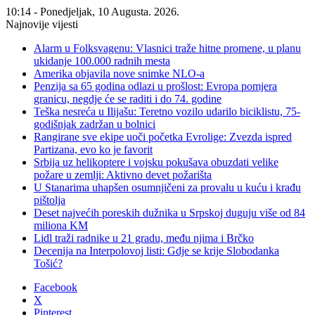
10:14 - Ponedjeljak, 10 Augusta. 2026.
Najnovije vijesti
Alarm u Folksvagenu: Vlasnici traže hitne promene, u planu
ukidanje 100.000 radnih mesta
Amerika objavila nove snimke NLO-a
Penzija sa 65 godina odlazi u prošlost: Evropa pomjera
granicu, negdje će se raditi i do 74. godine
Teška nesreća u Ilijašu: Teretno vozilo udarilo biciklistu, 75-
godišnjak zadržan u bolnici
Rangirane sve ekipe uoči početka Evrolige: Zvezda ispred
Partizana, evo ko je favorit
Srbija uz helikoptere i vojsku pokušava obuzdati velike
požare u zemlji: Aktivno devet požarišta
U Stanarima uhapšen osumnjičeni za provalu u kuću i krađu
pištolja
Deset najvećih poreskih dužnika u Srpskoj duguju više od 84
miliona KM
Lidl traži radnike u 21 gradu, među njima i Brčko
Decenija na Interpolovoj listi: Gdje se krije Slobodanka
Tošić?
Facebook
X
Pinterest