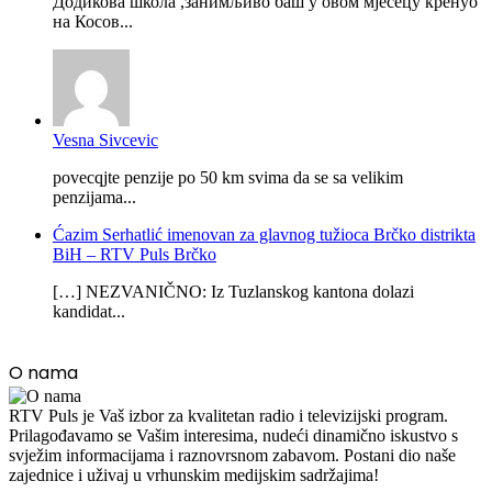
Додикова школа ,занимљиво баш у овом мјесецу кренуо
на Косов...
Vesna Sivcevic
povecqjte penzije po 50 km svima da se sa velikim
penzijama...
Ćazim Serhatlić imenovan za glavnog tužioca Brčko distrikta
BiH – RTV Puls Brčko
[…] NEZVANIČNO: Iz Tuzlanskog kantona dolazi
kandidat...
O nama
RTV Puls je Vaš izbor za kvalitetan radio i televizijski program.
Prilagođavamo se Vašim interesima, nudeći dinamično iskustvo s
svježim informacijama i raznovrsnom zabavom. Postani dio naše
zajednice i uživaj u vrhunskim medijskim sadržajima!