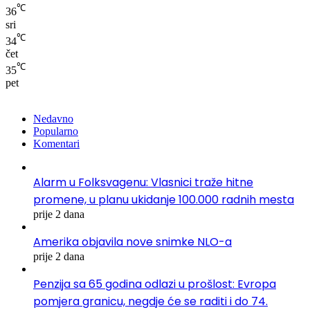
℃
36
sri
℃
34
čet
℃
35
pet
Nedavno
Popularno
Komentari
Alarm u Folksvagenu: Vlasnici traže hitne
promene, u planu ukidanje 100.000 radnih mesta
prije 2 dana
Amerika objavila nove snimke NLO-a
prije 2 dana
Penzija sa 65 godina odlazi u prošlost: Evropa
pomjera granicu, negdje će se raditi i do 74.