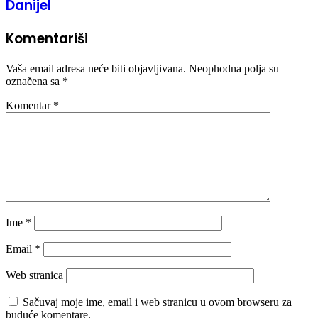
Danijel
Komentariši
Vaša email adresa neće biti objavljivana.
Neophodna polja su
označena sa
*
Komentar
*
Ime
*
Email
*
Web stranica
Sačuvaj moje ime, email i web stranicu u ovom browseru za
buduće komentare.