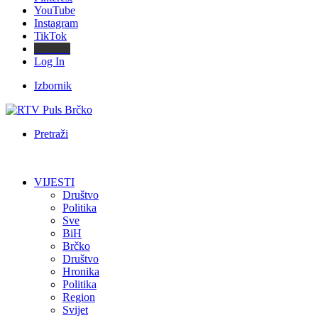
YouTube
Instagram
TikTok
Threads
Log In
Izbornik
Pretraži
VIJESTI
Društvo
Politika
Sve
BiH
Brčko
Društvo
Hronika
Politika
Region
Svijet