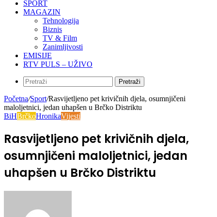
SPORT
MAGAZIN
Tehnologija
Biznis
TV & Film
Zanimljivosti
EMISIJE
RTV PULS – UŽIVO
Pretraži
Početna
/
Sport
/
Rasvijetljeno pet krivičnih djela, osumnjičeni
maloljetnici, jedan uhapšen u Brčko Distriktu
BiH
Brčko
Hronika
Vijesti
Rasvijetljeno pet krivičnih djela,
osumnjičeni maloljetnici, jedan
uhapšen u Brčko Distriktu