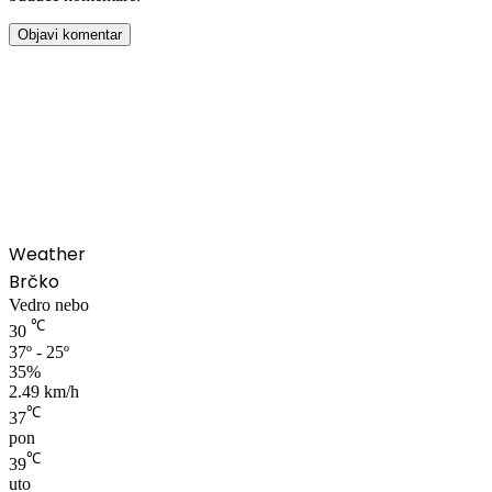
00:00
Weather
Brčko
Vedro nebo
℃
30
37º - 25º
35%
2.49 km/h
℃
37
pon
℃
39
uto