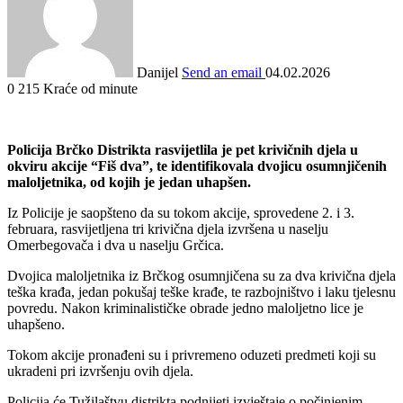
Danijel
Send an email
04.02.2026
0
215
Kraće od minute
Policija Brčko Distrikta rasvijetlila je pet krivičnih djela u
okviru akcije “Fiš dva”, te identifikovala dvojicu osumnjičenih
maloljetnika, od kojih je jedan uhapšen.
Iz Policije je saopšteno da su tokom akcije, sprovedene 2. i 3.
februara, rasvijetljena tri krivična djela izvršena u naselju
Omerbegovača i dva u naselju Grčica.
Dvojica maloljetnika iz Brčkog osumnjičena su za dva krivična djela
teška krađa, jedan pokušaj teške krađe, te razbojništvo i laku tjelesnu
povredu. Nakon kriminalističke obrade jedno maloljetno lice je
uhapšeno.
Tokom akcije pronađeni su i privremeno oduzeti predmeti koji su
ukradeni pri izvršenju ovih djela.
Policija će Tužilaštvu distrikta podnijeti izvještaje o počinjenim