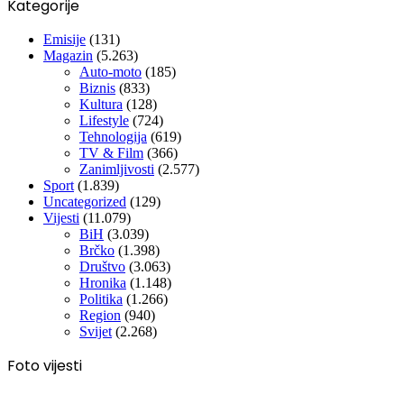
Kategorije
Emisije
(131)
Magazin
(5.263)
Auto-moto
(185)
Biznis
(833)
Kultura
(128)
Lifestyle
(724)
Tehnologija
(619)
TV & Film
(366)
Zanimljivosti
(2.577)
Sport
(1.839)
Uncategorized
(129)
Vijesti
(11.079)
BiH
(3.039)
Brčko
(1.398)
Društvo
(3.063)
Hronika
(1.148)
Politika
(1.266)
Region
(940)
Svijet
(2.268)
Foto vijesti