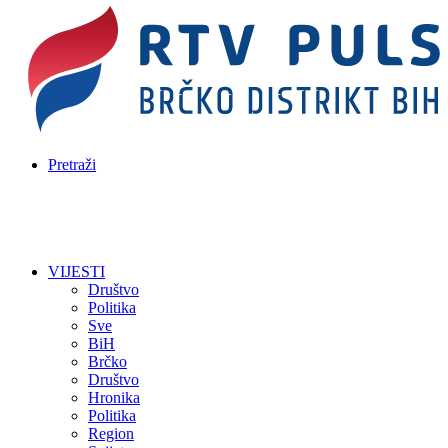
Pretraži
VIJESTI
Društvo
Politika
Sve
BiH
Brčko
Društvo
Hronika
Politika
Region