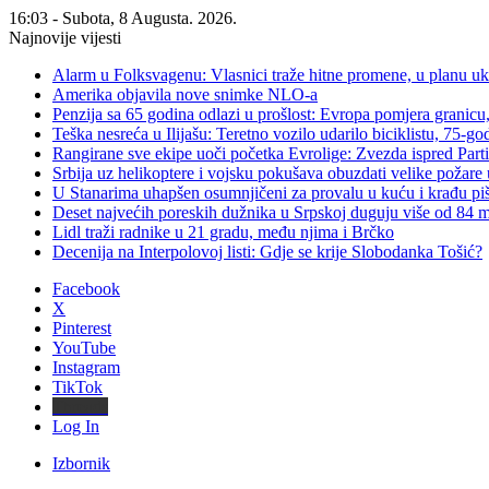
16:03 - Subota, 8 Augusta. 2026.
Najnovije vijesti
Alarm u Folksvagenu: Vlasnici traže hitne promene, u planu u
Amerika objavila nove snimke NLO-a
Penzija sa 65 godina odlazi u prošlost: Evropa pomjera granicu, 
Teška nesreća u Ilijašu: Teretno vozilo udarilo biciklistu, 75-go
Rangirane sve ekipe uoči početka Evrolige: Zvezda ispred Parti
Srbija uz helikoptere i vojsku pokušava obuzdati velike požare 
U Stanarima uhapšen osumnjičeni za provalu u kuću i krađu piš
Deset najvećih poreskih dužnika u Srpskoj duguju više od 84
Lidl traži radnike u 21 gradu, među njima i Brčko
Decenija na Interpolovoj listi: Gdje se krije Slobodanka Tošić?
Facebook
X
Pinterest
YouTube
Instagram
TikTok
Threads
Log In
Izbornik