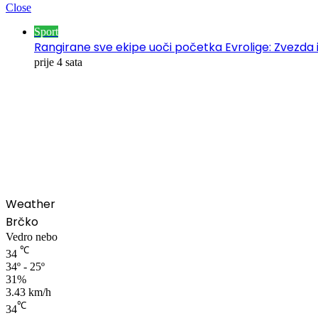
Close
Sport
Rangirane sve ekipe uoči početka Evrolige: Zvezda i
prije 4 sata
00:00
Weather
Brčko
Vedro nebo
℃
34
34º - 25º
31%
3.43 km/h
℃
34