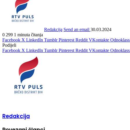
Redakcija
Send an email
30.03.2024
0
299
1 minuta čitanja
Facebook
X
LinkedIn
Tumblr
Pinterest
Reddit
VKontakte
Odnoklass
Podijeli
Facebook
X
LinkedIn
Tumblr
Pinterest
Reddit
VKontakte
Odnoklass
Redakcija
Povezani članci