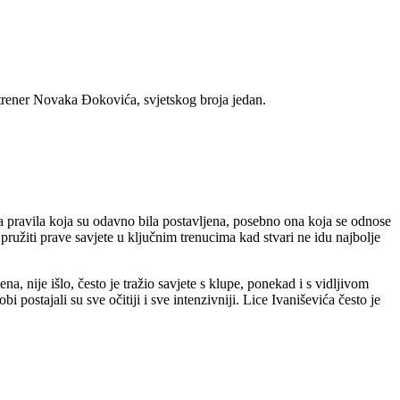
 trener Novaka Đokovića, svjetskog broja jedan.
a pravila koja su odavno bila postavljena, posebno ona koja se odnose
pružiti prave savjete u ključnim trenucima kad stvari ne idu najbolje
 nije išlo, često je tražio savjete s klupe, ponekad i s vidljivom
 postajali su sve očitiji i sve intenzivniji. Lice Ivaniševića često je