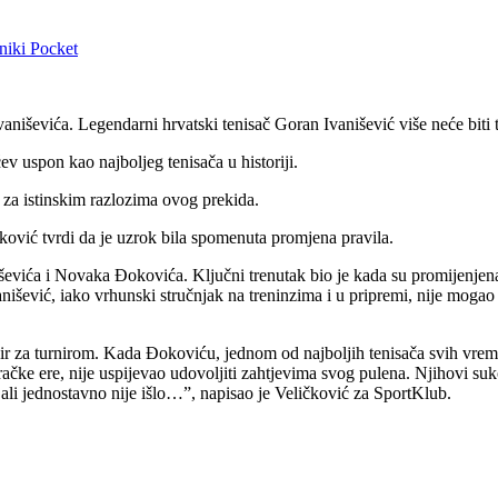
niki
Pocket
aniševića. Legendarni hrvatski tenisač Goran Ivanišević više neće biti
ev uspon kao najboljeg tenisača u historiji.
e za istinskim razlozima ovog prekida.
ković tvrdi da je uzrok bila spomenuta promjena pravila.
ševića i Novaka Đokovića. Ključni trenutak bio je kada su promijenjen
nišević, iako vrhunski stručnjak na treninzima i u pripremi, nije mogao 
 za turnirom. Kada Đokoviću, jednom od najboljih tenisača svih vremena,
čke ere, nije uspijevao udovoljiti zahtjevima svog pulena. Njihovi sukobi
ali jednostavno nije išlo…”, napisao je Veličković za SportKlub.