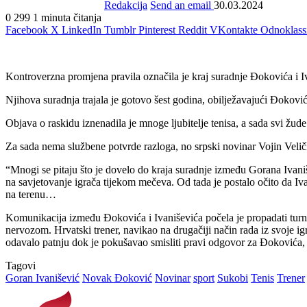
Redakcija
Send an email
30.03.2024
0
299
1 minuta čitanja
Facebook
X
LinkedIn
Tumblr
Pinterest
Reddit
VKontakte
Odnoklass
Kontroverzna promjena pravila označila je kraj suradnje Đokovića i Iv
Njihova suradnja trajala je gotovo šest godina, obilježavajući Đoković
Objava o raskidu iznenadila je mnoge ljubitelje tenisa, a sada svi žud
Za sada nema službene potvrde razloga, no srpski novinar Vojin Velič
“Mnogi se pitaju što je dovelo do kraja suradnje između Gorana Ivani
na savjetovanje igrača tijekom mečeva. Od tada je postalo očito da Iva
na terenu…
Komunikacija između Đokovića i Ivaniševića počela je propadati turnir
nervozom. Hrvatski trener, navikao na drugačiji način rada iz svoje igra
odavalo patnju dok je pokušavao smisliti pravi odgovor za Đokovića, 
Tagovi
Goran Ivanišević
Novak Đoković
Novinar
sport
Sukobi
Tenis
Trener