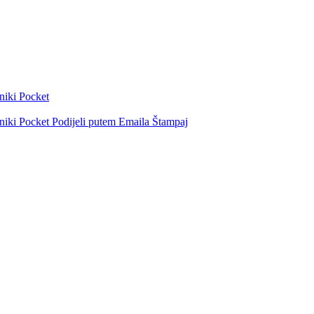
niki
Pocket
niki
Pocket
Podijeli putem Emaila
Štampaj