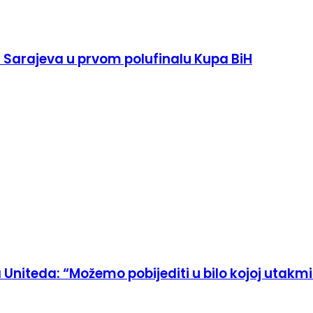
 Sarajeva u prvom polufinalu Kupa BiH
Uniteda: “Možemo pobijediti u bilo kojoj utakmi