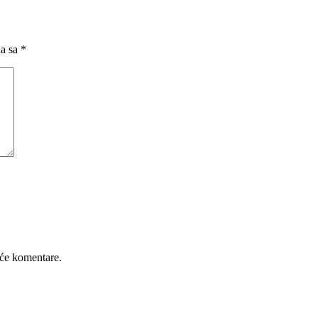
na sa
*
će komentare.