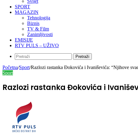
Svijet
SPORT
MAGAZIN
Tehnologija
Biznis
TV & Film
Zanimljivosti
EMISIJE
RTV PULS – UŽIVO
Pretraži
Početna
/
Sport
/
Razlozi rastanka Đokovića i Ivaniševića: “Njihove svađ
Sport
Razlozi rastanka Đokovića i Ivaniševi