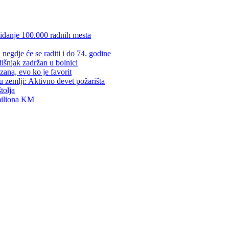
kidanje 100.000 radnih mesta
negdje će se raditi i do 74. godine
dišnjak zadržan u bolnici
zana, evo ko je favorit
u zemlji: Aktivno devet požarišta
tolja
 miliona KM