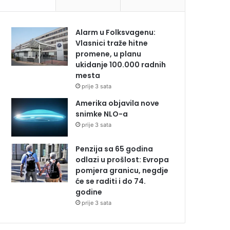
Alarm u Folksvagenu:
Vlasnici traže hitne
promene, u planu
ukidanje 100.000 radnih
mesta
prije 3 sata
Amerika objavila nove
snimke NLO-a
prije 3 sata
Penzija sa 65 godina
odlazi u prošlost: Evropa
pomjera granicu, negdje
će se raditi i do 74.
godine
prije 3 sata