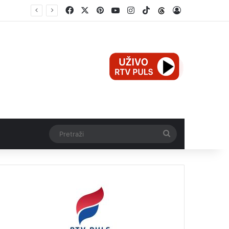
Facebook
X
Pinterest
YouTube
Instagram
TikTok
Threads
Log In
Teška nesreća u Ilijašu: Teretno vozilo udarilo biciklistu, 75-godišnjak zadržan u bolnici
Pretraži