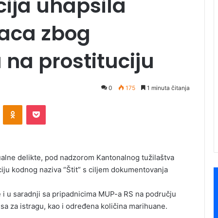
cija uhapsila
aca zbog
na prostituciju
0
175
1 minuta čitanja
ontakte
Odnoklassniki
Pocket
sualne delikte, pod nadzorom Kantonalnog tužilaštva
ciju kodnog naziva “Štit” s ciljem dokumentovanja
že i u saradnji sa pripadnicima MUP-a RS na području
sa za istragu, kao i određena količina marihuane.