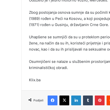
Oduzeto je i jedno motorno vozilo, Mercedes.
Zbog postojanja osnova sumnje da su počinili kr
(1989) rođen u Peći na Kosovu, a koji posjeduj
(1971) rođen u Gusinju, državljanin Crne Gore.
Uhapšene se sumnjiči da su u proteklom periodu 
žene, na način da su ih, koristeći prijetnje i pr
novac, kao i da su ih prisiljavali na seksualne 
Osumnjičeni se nalaze u službenim prostorija
kriminalističkoj obradi.
Klix.ba
Facebook
X
LinkedIn
Tumblr
Pinterest
Podijeli