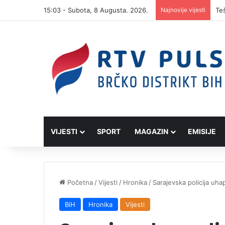
15:03 - Subota, 8 Augusta. 2026.
Najnovije vijesti
VIJESTI
SPORT
MAGAZIN
EMISIJE
Početna
/
Vijesti
/
Hronika
/
Sarajevska policija uh
BiH
Hronika
Vijesti