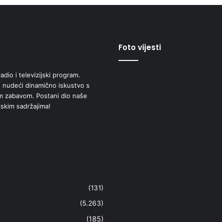
Foto vijesti
adio i televizijski program.
 nudeći dinamično iskustvo s
om zabavom. Postani dio naše
jskim sadržajima!
(131)
(5.263)
(185)