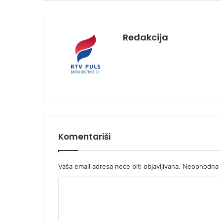
Redakcija
Komentariši
Vaša email adresa neće biti objavljivana.
Neophodna p
K
o
m