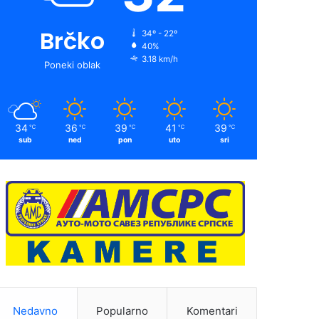
Brčko
34º - 22º
40%
3.18 km/h
Poneki oblak
34
36
39
41
39
℃
℃
℃
℃
℃
sub
ned
pon
uto
sri
Nedavno
Popularno
Komentari