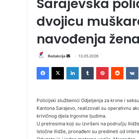
Sarajevska poli
dvojicu muškar
navođenja žena 
Redakcija
S
13.05.2026
e
Facebook
X
LinkedIn
Tumblr
Pinterest
Reddit
VK
n
d
a
n
Policijski službenici Odjeljenja za krvne i sek
e
Kantona Sarajevo, realizovali su operativnu ak
m
krivičnog djela trgovine ljudima.
a
i
U pretresima koji su izvršeni na području Ilid
l
Istočne Ilidže, pronađeni su predmeti od intere