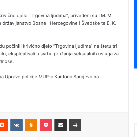
ivično djelo “Trgovina ljudima”, privedeni su i M. M.
e državljanstvo Bosne i Hercegovine i Švedske te E. K.
počinili krivično djelo “Trgovina ljudima” na štetu tri
isilu, eksploatisali u svrhu pružanja seksualnih usluga za
odnose.
ma Uprave policije MUP-a Kantona Sarajevo na
Reddit
VKontakte
Odnoklassniki
Pocket
Podijeli putem Emaila
Štampaj