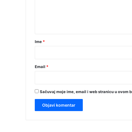
e
n
t
a
r
Ime
*
*
Email
*
Sačuvaj moje ime, email i web stranicu u ovom 