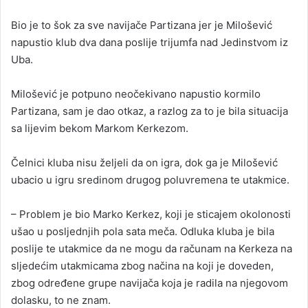
n
Bio je to šok za sve navijače Partizana jer je Milošević
d
napustio klub dva dana poslije trijumfa nad Jedinstvom iz
a
Uba.
n
e
Milošević je potpuno neočekivano napustio kormilo
m
a
Partizana, sam je dao otkaz, a razlog za to je bila situacija
i
sa lijevim bekom Markom Kerkezom.
l
Čelnici kluba nisu željeli da on igra, dok ga je Milošević
ubacio u igru sredinom drugog poluvremena te utakmice.
– Problem je bio Marko Kerkez, koji je sticajem okolonosti
ušao u posljednjih pola sata meča. Odluka kluba je bila
poslije te utakmice da ne mogu da računam na Kerkeza na
sljedećim utakmicama zbog načina na koji je doveden,
zbog određene grupe navijača koja je radila na njegovom
dolasku, to ne znam.