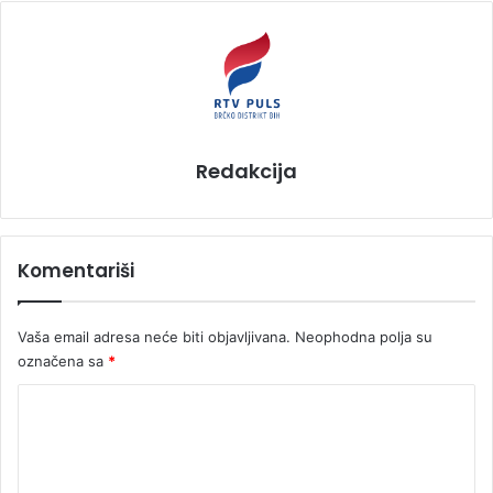
Redakcija
Komentariši
Vaša email adresa neće biti objavljivana.
Neophodna polja su
označena sa
*
K
o
m