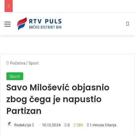
Izbornik
Pr
Početna
/
Sport
Sport
Savo Milošević objasnio
zbog čega je napustio
Partizan
Redakcija
S
10.12.2024
0
284
1 minuta čitanja
e