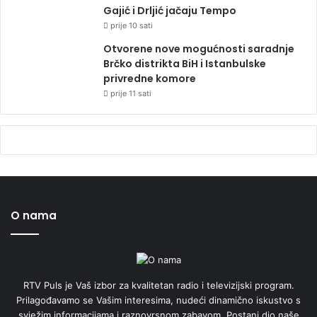
Gajić i Drljić jačaju Tempo
prije 10 sati
Otvorene nove mogućnosti saradnje
Brčko distrikta BiH i Istanbulske
privredne komore
prije 11 sati
O nama
RTV Puls je Vaš izbor za kvalitetan radio i televizijski program.
Prilagođavamo se Vašim interesima, nudeći dinamično iskustvo s
svježim informacijama i raznovrsnom zabavom. Postani dio naše