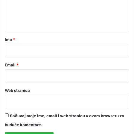
e
n
t
a
r
Ime
*
*
Email
*
Web stranica
Sačuvaj moje ime, email i web stranicu u ovom browseru za
buduće komentare.