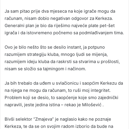
Ja sam pitao prije dva mjeseca na koje igrače mogu da
računam, nisam dobio negativan odgovor za Kerkeza.
Generalni plan je bio da riješimo najveće plate pet-šet
igrača i da istovremeno počnemo sa podmlađivanjem tima.
Ovo je bilo nešto što se desilo instant, ja potpuno
razumijem strategiju kluba, mnogo ljudi se mijenja,
razumijem ideju kluba da raskrsti sa stvarima u prošlosti,
nisam se složio sa tajmingom i načinom.
Ja bih trebalo da uđem u svlačionicu i saopćim Kerkezu da
na njega ne mogu da računam, to ruši moj integritet.
Problem koji se desio, to saopćenje koje smo zajednički
napravili, jeste jedina istina – rekao je Milošević .
Bivši selektor “Zmajeva” je naglasio kako ne poznaje
Kerkeza, te da se on svojim radom izborio da bude na