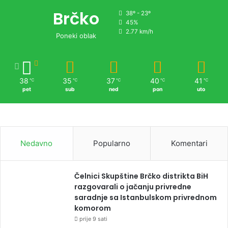
Brčko
38º - 23º
45%
2.77 km/h
Poneki oblak
38
35
37
40
41
℃
℃
℃
℃
℃
pet
sub
ned
pon
uto
Nedavno
Popularno
Komentari
Čelnici Skupštine Brčko distrikta BiH
razgovarali o jačanju privredne
saradnje sa Istanbulskom privrednom
komorom
prije 9 sati