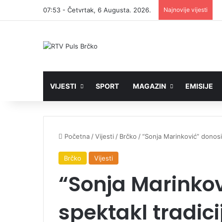
07:53 - Četvrtak, 6 Augusta. 2026.
Najnovije vijesti
VIJESTI
SPORT
MAGAZIN
EMISIJE
Početna
/
Vijesti
/
Brčko
/
“Sonja Marinković” donosi
Brčko
Vijesti
“Sonja Marinkov
spektakl tradici