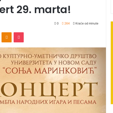
ert 29. marta!
0
264
Kraće od minute
ontakte
Odnoklassniki
Pocket