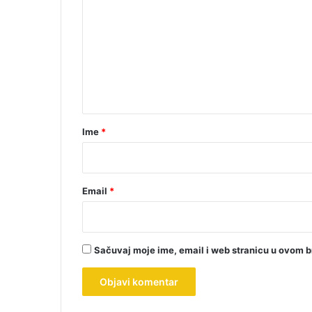
o
m
e
n
t
a
r
Ime
*
*
Email
*
Sačuvaj moje ime, email i web stranicu u ovom 