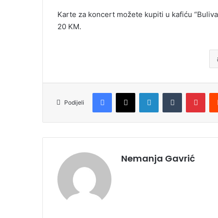
Karte za koncert možete kupiti u kafiću “Buliva
20 KM.
Facebook
X
LinkedIn
Tumblr
Pinterest
Podijeli
Nemanja Gavrić