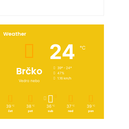
Weather
24
℃
Brčko
39º - 24º
47%
1.16 km/h
Vedro nebo
39
38
36
37
39
℃
℃
℃
℃
℃
čet
pet
sub
ned
pon