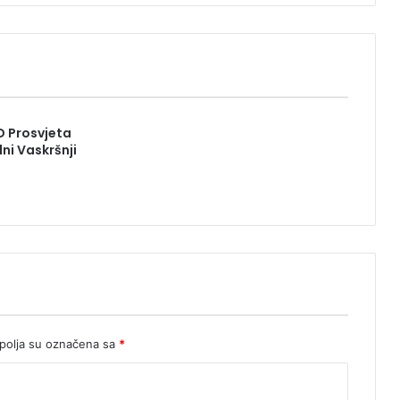
D Prosvjeta
ni Vaskršnji
olja su označena sa
*