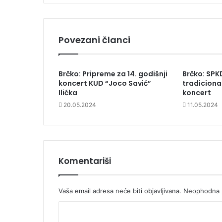
Povezani članci
Brčko: Pripreme za 14. godišnji
Brčko: SPK
koncert KUD “Joco Savić”
tradicional
Ilićka
koncert
20.05.2024
11.05.2024
Komentariši
Vaša email adresa neće biti objavljivana.
Neophodna p
K