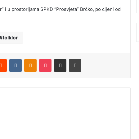
r” i u prostorijama SPKD “Prosvjeta” Brčko, po cijeni od
folklor
Reddit
VKontakte
Odnoklassniki
Pocket
Podijeli putem Emaila
Štampaj