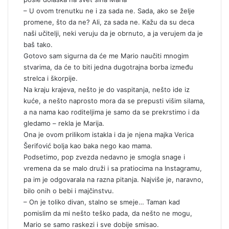
– U ovom trenutku ne i za sada ne. Sada, ako se želje
promene, što da ne? Ali, za sada ne. Kažu da su deca
naši učitelji, neki veruju da je obrnuto, a ja verujem da je
baš tako.
Gotovo sam sigurna da će me Mario naučiti mnogim
stvarima, da će to biti jedna dugotrajna borba između
strelca i škorpije.
Na kraju krajeva, nešto je do vaspitanja, nešto ide iz
kuće, a nešto naprosto mora da se prepusti višim silama,
a na nama kao roditeljima je samo da se prekrstimo i da
gledamo – rekla je Marija.
Ona je ovom prilikom istakla i da je njena majka Verica
Šerifović bolja kao baka nego kao mama.
Podsetimo, pop zvezda nedavno je smogla snage i
vremena da se malo druži i sa pratiocima na Instagramu,
pa im je odgovarala na razna pitanja. Najviše je, naravno,
bilo onih o bebi i majčinstvu.
– On je toliko divan, stalno se smeje… Taman kad
pomislim da mi nešto teško pada, da nešto ne mogu,
Mario se samo raskezi i sve dobije smisao.