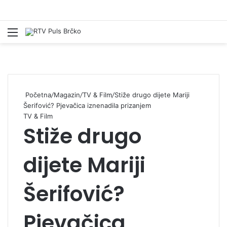
Izbornik
Pr
Početna
/
Magazin
/
TV & Film
/
Stiže drugo dijete Mariji
Šerifović? Pjevačica iznenadila prizanjem
TV & Film
Stiže drugo
dijete Mariji
Šerifović?
Pjevačica