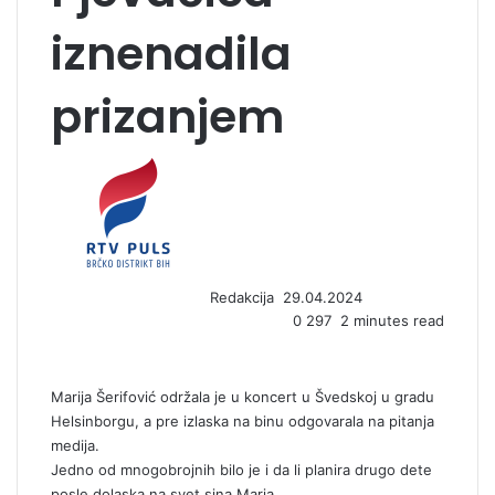
iznenadila
prizanjem
S
e
n
d
a
n
Redakcija
29.04.2024
e
0
297
2 minutes read
m
a
i
l
Marija Šerifović održala je u koncert u Švedskoj u gradu
Helsinborgu, a pre izlaska na binu odgovarala na pitanja
medija.
Jedno od mnogobrojnih bilo je i da li planira drugo dete
posle dolaska na svet sina Maria