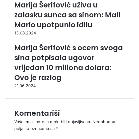
Marija Šerifović uživa u
zalasku sunca sa sinom: Mali
Mario upotpunio idilu
13.08.2024
Marija Šerifović s ocem svoga
sina potpisala ugovor
vrijedan 10 miliona dolara:
Ovo je razlog
21.06.2024
Komentariši
Vaša email adresa neće biti objavljivana.
Neophodna
polja su označena sa
*
K