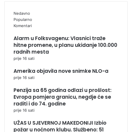
Nedavno
Popularno
Komentari
Alarm u Folksvagenu: Vlasnici traže
hitne promene, u planu ukidanje 100.000
radnih mesta
prije 16 sati
Amerika objavila nove snimke NLO-a
prije 16 sati
Penzija sa 65 godina odlazi u prošlost:
Evropa pomjera granicu, negdje će se
raditi i do 74. godine
prije 16 sati
UŽAS U SJEVERNOJ MAKEDONIJI Izbio
požar u noćnom klubu. Službeno: 51