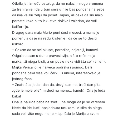
Otkrila je, između ostalog, da ne nalazi mnogo vremena
za treniranje i da u tom smislu nije baš ponosna na sebe,
da ima veliku želju da poseti Japan, ali čeka da sin malo
poraste kako bi to iskustvo doživeli zajedno, da voli
Kaliforniju.
Drugog dana maja Mario puni šest meseci, a mama je
pomenula da je na redu krštenje i da će se to desiti
uskoro.
– Čekam da se svi okupe, porodica, prijatelji, kumovi.
Odgajana sam u duhu pravoslavlja, a što reče moja
majka, „ti njega krsti, a on posle neka vidi šta će” (smeh).
Majka Verica joj je najveća podrška i pomoć. Da li
ponosna baka više voli ćerku ili unuka, interesovalo je
jednog fana.
– Znate šta, jedan dan da, drugi dan ne, treći dan pita
„gde je moje pile“, misleći na mene… (smeh). Ona je luda
baba!
Ona je najluđa baba na svetu, ne mogu da je se otresem.
Neće da ide kući, opsjednuta unukom. Mislim da njega
sada voli više nego mene – ispričala je Marija u svom