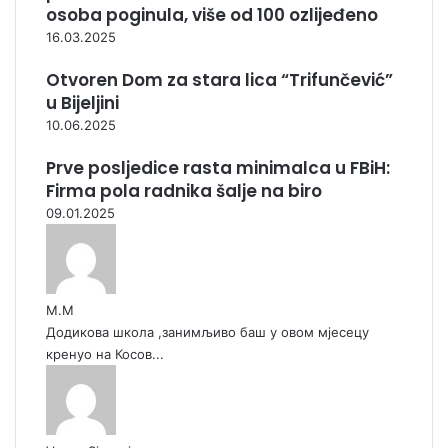
osoba poginula, više od 100 ozlijeđeno
16.03.2025
Otvoren Dom za stara lica “Trifunčević”
u Bijeljini
10.06.2025
Prve posljedice rasta minimalca u FBiH:
Firma pola radnika šalje na biro
09.01.2025
М.М
Додикова школа ,занимљиво баш у овом мјесецу
кренуо на Косов...