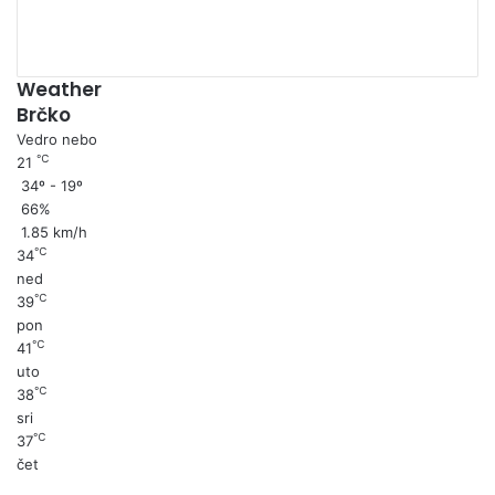
Weather
Brčko
Vedro nebo
℃
21
34º - 19º
66%
1.85 km/h
℃
34
ned
℃
39
pon
℃
41
uto
℃
38
sri
℃
37
čet