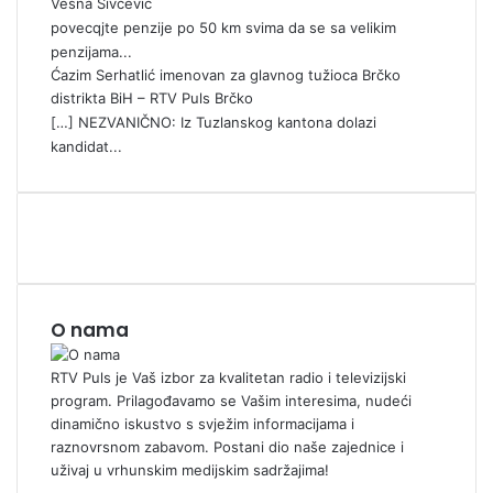
Vesna Sivcevic
povecqjte penzije po 50 km svima da se sa velikim
penzijama...
Ćazim Serhatlić imenovan za glavnog tužioca Brčko
distrikta BiH – RTV Puls Brčko
[…] NEZVANIČNO: Iz Tuzlanskog kantona dolazi
kandidat...
O nama
RTV Puls je Vaš izbor za kvalitetan radio i televizijski
program. Prilagođavamo se Vašim interesima, nudeći
dinamično iskustvo s svježim informacijama i
raznovrsnom zabavom. Postani dio naše zajednice i
uživaj u vrhunskim medijskim sadržajima!