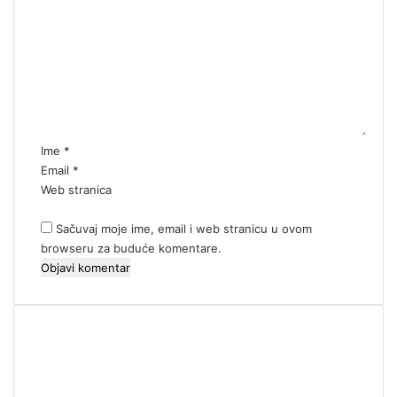
o
m
e
n
t
a
r
*
Ime
*
Email
*
Web stranica
Sačuvaj moje ime, email i web stranicu u ovom
browseru za buduće komentare.
00:00