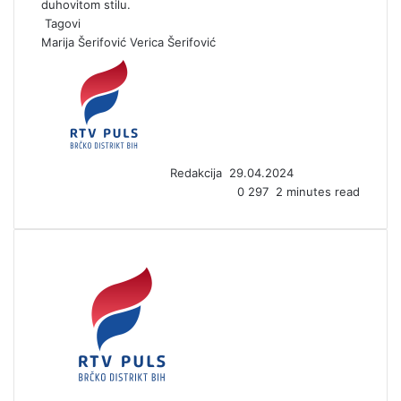
duhovitom stilu.
Tagovi
Marija Šerifović
Verica Šerifović
S
e
n
d
a
n
Redakcija
29.04.2024
e
0
297
2 minutes read
m
a
i
l