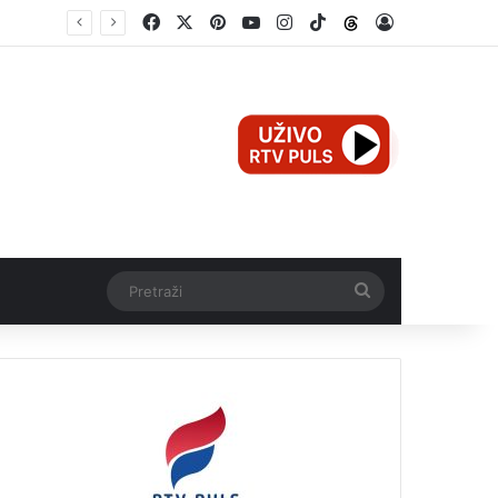
Facebook
X
Pinterest
YouTube
Instagram
TikTok
Threads
Log In
Mali Aleksej iz Teslića, prijevremeno rođena beba, dobio životnu bitku na UKC-u Srpske
Pretraži