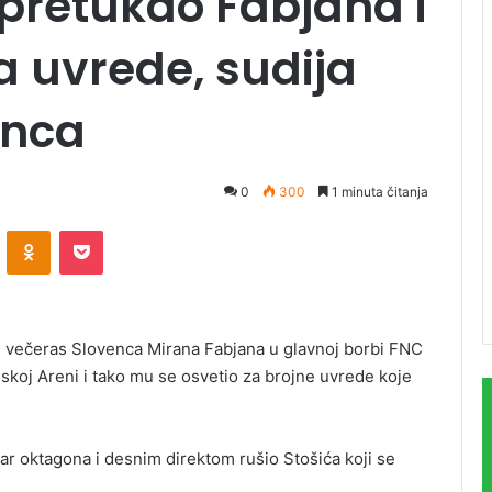
 pretukao Fabjana i
a uvrede, sudija
enca
0
300
1 minuta čitanja
ontakte
Odnoklassniki
Pocket
e večeras Slovenca Mirana Fabjana u glavnoj borbi FNC
skoj Areni i tako mu se osvetio za brojne uvrede koje
r oktagona i desnim direktom rušio Stošića koji se