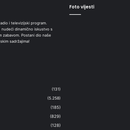
Foto vijesti
adio i televizijski program.
 nudeći dinamično iskustvo s
om zabavom. Postani dio naše
jskim sadržajima!
(131)
(5.258)
(185)
(829)
(128)