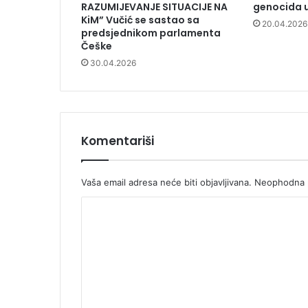
RAZUMIJEVANJE SITUACIJE NA
genocida 
KiM” Vučić se sastao sa
20.04.2026
predsjednikom parlamenta
Češke
30.04.2026
Komentariši
Vaša email adresa neće biti objavljivana.
Neophodna p
K
o
m
e
n