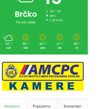
Brčko
35º - 19º
84%
2.32 km/h
Poneki oblak
35
36
40
41
38
℃
℃
℃
℃
℃
sub
ned
pon
uto
sri
Nedavno
Popularno
Komentari