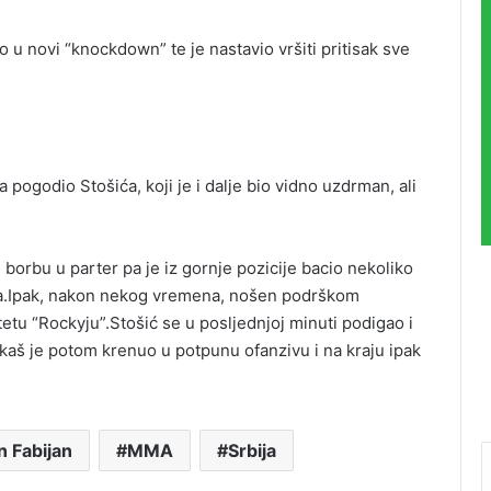
u novi “knockdown” te je nastavio vršiti pritisak sve
pogodio Stošića, koji je i dalje bio vidno uzdrman, ali
i borbu u parter pa je iz gornje pozicije bacio nekoliko
ja.Ipak, nakon nekog vremena, nošen podrškom
etu “Rockyju”.Stošić se u posljednjoj minuti podigao i
škaš je potom krenuo u potpunu ofanzivu i na kraju ipak
n Fabijan
MMA
Srbija