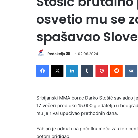
Stošić brutalno
osvetio mu se z
spašavao Slov
Redakcija
S
02.06.2024
e
Facebook
X
LinkedIn
Tumblr
Pinterest
Reddit
VK
n
d
a
n
Srbijanski MMA borac Darko Stošić savladao j
e
17 večeri pred oko 15.000 gledatelja u beograd
m
mu je rival upućivao prethodnih dana.
a
i
l
Fabjan je odmah na početku meča zauzeo centa
potom pridigao.