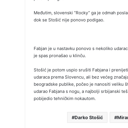
Međutim, slovenski “Rocky” ga je odmah poslao 
dok se Stošić nije ponovo podigao.
Fabjan je u nastavku ponovo s nekoliko udaraca 
je spas pronašao u klinču.
Stošić je potom uspio srušiti Fabjana i prenijet
udaraca prema Slovencu, ali bez većeg znača
beogradske publike, počeo je nanositi veliku št
udarao Fabjana s nogu, a najbolji srbijanski te
pobijedio tehničkim nokautom.
Darko Stošić
Mira