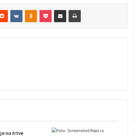
Reddit
VKontakte
Odnoklassniki
Pocket
Podijeli putem Emaila
Štampaj
ja na žrtve