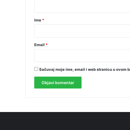
t
a
r
Ime
*
*
Email
*
Sačuvaj moje ime, email i web stranicu u ovom 