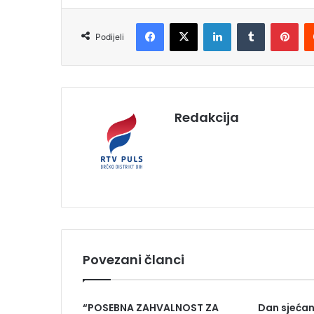
Facebook
X
LinkedIn
Tumblr
Pinterest
Podijeli
Redakcija
Povezani članci
“POSEBNA ZAHVALNOST ZA
Dan sjećan