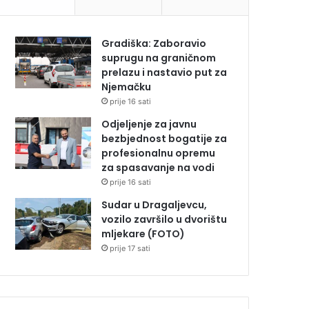
Gradiška: Zaboravio
suprugu na graničnom
prelazu i nastavio put za
Njemačku
prije 16 sati
Odjeljenje za javnu
bezbjednost bogatije za
profesionalnu opremu
za spasavanje na vodi
prije 16 sati
Sudar u Dragaljevcu,
vozilo završilo u dvorištu
mljekare (FOTO)
prije 17 sati