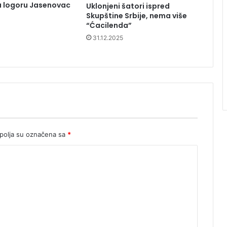
u logoru Jasenovac
Uklonjeni šatori ispred
Skupštine Srbije, nema više
“Ćacilenda”
31.12.2025
olja su označena sa
*