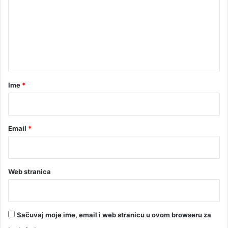
m
e
n
t
a
r
Ime
*
*
Email
*
Web stranica
Sačuvaj moje ime, email i web stranicu u ovom browseru za