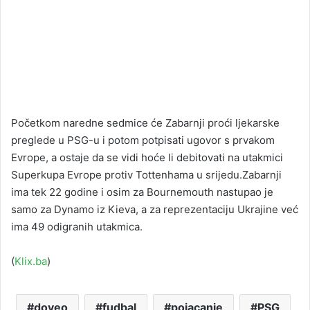
Početkom naredne sedmice će Zabarnji proći ljekarske
preglede u PSG-u i potom potpisati ugovor s prvakom
Evrope, a ostaje da se vidi hoće li debitovati na utakmici
Superkupa Evrope protiv Tottenhama u srijedu.Zabarnji
ima tek 22 godine i osim za Bournemouth nastupao je
samo za Dynamo iz Kieva, a za reprezentaciju Ukrajine već
ima 49 odigranih utakmica.
(
Klix.ba
)
doveo
fudbal
pojacanje
PSG