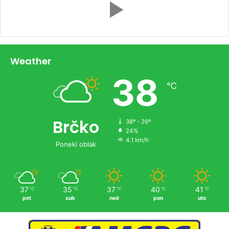
Weather
38
℃
Brčko
38º - 26º
24%
4.1 km/h
Poneki oblak
37
35
37
40
41
℃
℃
℃
℃
℃
pet
sub
ned
pon
uto