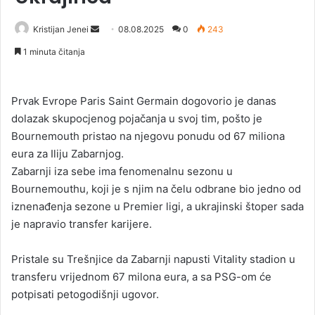
Kristijan Jenei
S
08.08.2025
0
243
e
1 minuta čitanja
n
d
a
Prvak Evrope Paris Saint Germain dogovorio je danas
n
dolazak skupocjenog pojačanja u svoj tim, pošto je
e
Bournemouth pristao na njegovu ponudu od 67 miliona
m
eura za Iliju Zabarnjog.
a
Zabarnji iza sebe ima fenomenalnu sezonu u
i
Bournemouthu, koji je s njim na čelu odbrane bio jedno od
l
iznenađenja sezone u Premier ligi, a ukrajinski štoper sada
je napravio transfer karijere.
Pristale su Trešnjice da Zabarnji napusti Vitality stadion u
transferu vrijednom 67 milona eura, a sa PSG-om će
potpisati petogodišnji ugovor.