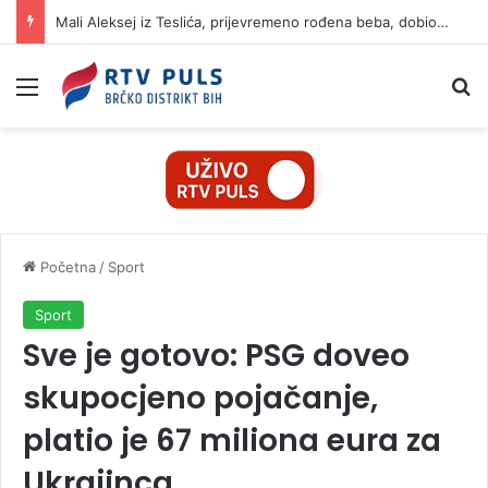
Mali Aleksej iz Teslića, prijevremeno rođena beba, dobio životnu bitku na UKC-u Srpske
Izbornik
Pr
Početna
/
Sport
Sport
Sve je gotovo: PSG doveo
skupocjeno pojačanje,
platio je 67 miliona eura za
Ukrajinca