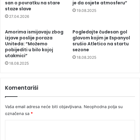
san o povratku na stare
je da osjete atmosferu”
staze slave
19.08.2025
27.04.2026
Amorima ismijavaju zbog
Pogledajte čudesan gol
izjave poslije poraza
glavom kojim je Espanyol
Uniteda: “Možemo
srušio Atletico na startu
pobijediti u bilo kojoj
sezone
utakmici”
18.08.2025
18.08.2025
Komentariši
Vaša email adresa neće biti objavljivana.
Neophodna polja su
označena sa
*
K
o