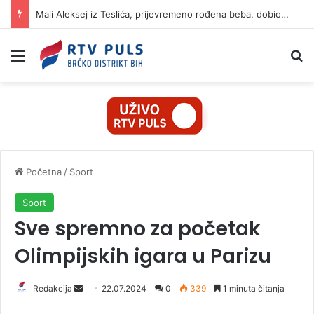
Mali Aleksej iz Teslića, prijevremeno rođena beba, dobio životnu bitku na UKC-u Srpske
Izbornik
Pr
Početna
/
Sport
Sport
Sve spremno za početak
Olimpijskih igara u Parizu
Redakcija
S
22.07.2024
0
339
1 minuta čitanja
e