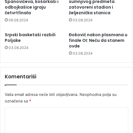
Španovićeva, košarkaši i
sumnjivog predmeta
odbojkašice igraju
zatovoreni stadion i
četvrtfinala
željeznička stanica
06.08.2024
03.08.2024
Srpski basketaši razbili
Đoković nakon plasmana u
Poljake
finale OI: Neću da stanem
ovde
03.08.2024
03.08.2024
Komentariši
Vaša email adresa neće biti objavljivana.
Neophodna polja su
označena sa
*
K
o
m