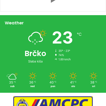
Weather
23
℃
Brčko
35º - 23º
74%
1.89 km/h
Slaba kiša
35
36
40
41
38
℃
℃
℃
℃
℃
sub
ned
pon
uto
sri