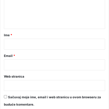
e
n
t
a
r
Ime
*
*
Email
*
Web stranica
Sačuvaj moje ime, email i web stranicu u ovom browseru za
buduće komentare.