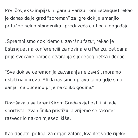
n
Prvi čovjek Olimpijskih igara u Parizu Toni Estanguet rekao
d
je danas da je grad “spreman” za Igre dok je umanjio
a
pritužbe nekih stanovnika i preduzeća o uticaju događaja.
n
e
„Spremni smo dok idemo u završnu fazu“, rekao je
m
a
Estanguet na konferenciji za novinare u Parizu, pet dana
i
prije svečane parade otvaranja sljedećeg petka i dodao:
l
“Sve dok se ceremonija zatvaranja ne završi, moramo
ostati na oprezu. Ali danas smo upravo tamo gdje smo
sanjali da budemo prije nekoliko godina.”
Dovršavaju se tereni širom Grada svjetlosti i hiljade
sportista i zvaničnika pristižu, a vrijeme se također
razvedrilo nakon mjeseci kiše.
Kao dodatni poticaj za organizatore, kvalitet vode rijeke