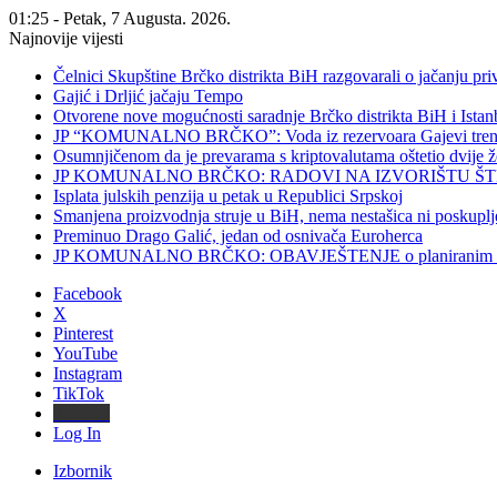
01:25 - Petak, 7 Augusta. 2026.
Najnovije vijesti
Čelnici Skupštine Brčko distrikta BiH razgovarali o jačanju 
Gajić i Drljić jačaju Tempo
Otvorene nove mogućnosti saradnje Brčko distrikta BiH i Ista
JP “KOMUNALNO BRČKO”: Voda iz rezervoara Gajevi trenut
Osumnjičenom da je prevarama s kriptovalutama oštetio dvije
JP KOMUNALNO BRČKO: RADOVI NA IZVORIŠTU ŠT
Isplata julskih penzija u petak u Republici Srpskoj
Smanjena proizvodnja struje u BiH, nema nestašica ni poskuplj
Preminuo Drago Galić, jedan od osnivača Euroherca
JP KOMUNALNO BRČKO: OBAVJEŠTENJE o planiranim rado
Facebook
X
Pinterest
YouTube
Instagram
TikTok
Threads
Log In
Izbornik