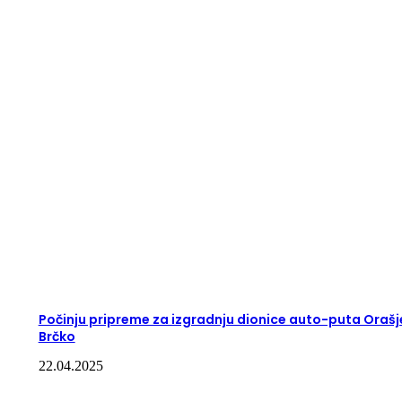
Počinju pripreme za izgradnju dionice auto-puta Orašj
Brčko
22.04.2025