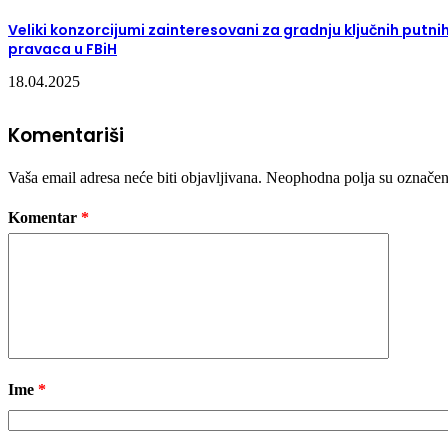
Veliki konzorcijumi zainteresovani za gradnju ključnih putni
pravaca u FBiH
18.04.2025
Komentariši
Vaša email adresa neće biti objavljivana.
Neophodna polja su označe
Komentar
*
Ime
*