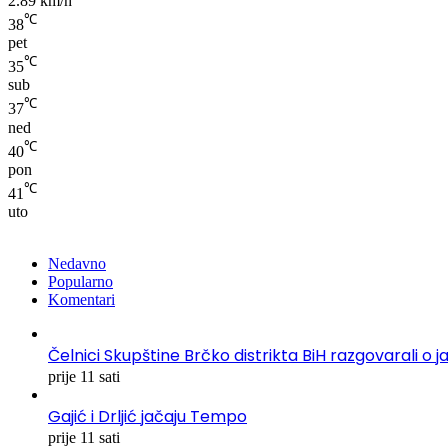
2.89 km/h
℃
38
pet
℃
35
sub
℃
37
ned
℃
40
pon
℃
41
uto
Nedavno
Popularno
Komentari
Čelnici Skupštine Brčko distrikta BiH razgovarali
prije 11 sati
Gajić i Drljić jačaju Tempo
prije 11 sati