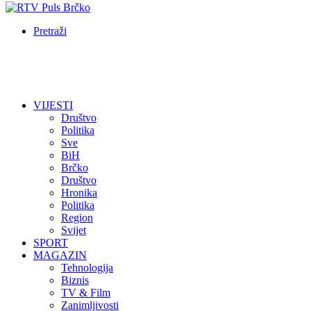
Pretraži
VIJESTI
Društvo
Politika
Sve
BiH
Brčko
Društvo
Hronika
Politika
Region
Svijet
SPORT
MAGAZIN
Tehnologija
Biznis
TV & Film
Zanimljivosti