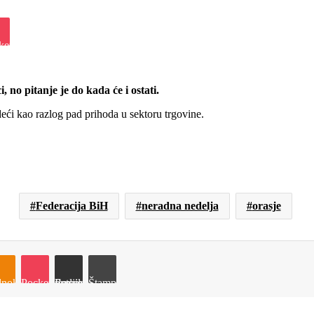
iki
ket
 no pitanje je do kada će i ostati.
deći kao razlog pad prihoda u sektoru trgovine.
Federacija BiH
neradna nedelja
orasje
e
noklassniki
Pocket
Podijeli putem Emaila
Štampaj