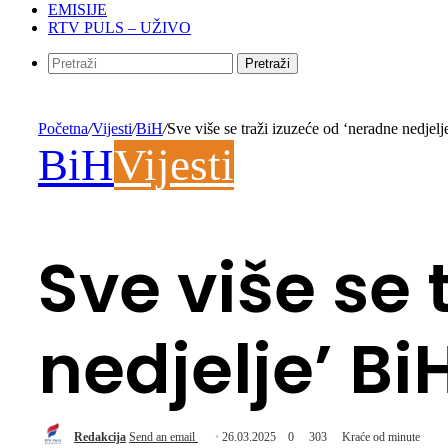
EMISIJE
RTV PULS – UŽIVO
Pretraži
Početna
/
Vijesti
/
BiH
/
Sve više se traži izuzeće od ‘neradne nedjel
BiH
Vijesti
Sve više se 
nedjelje’ Bi
Redakcija
Send an email
26.03.2025
0
303
Kraće od minute