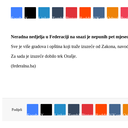
Facebook
X
LinkedIn
Tumblr
Pinterest
Reddit
VKontakte
Odnoklassn
Poc
Neradna nedjelja u Federaciji na snazi je nepunih pet mjeseci,
Sve je više gradova i opština koji traže izuzeće od Zakona, navo
Za sada je izuzeće dobilo tek Orašje.
(federalna.ba)
Podijeli
Facebook
X
LinkedIn
Tumblr
Pinterest
Reddit
VKontakt
Od