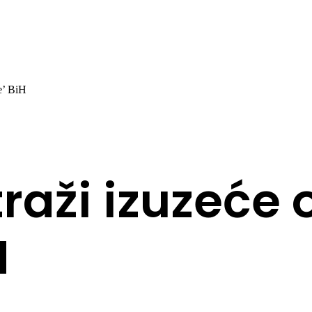
je’ BiH
traži izuzeće
H