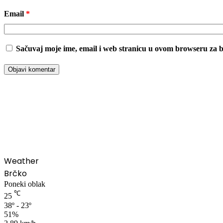
Email
*
Sačuvaj moje ime, email i web stranicu u ovom browseru za
00:00
Weather
Brčko
Poneki oblak
℃
25
38º - 23º
51%