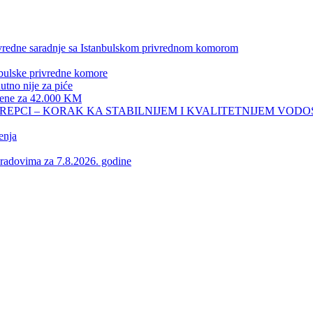
privredne saradnje sa Istanbulskom privrednom komorom
nbulske privredne komore
no nije za piće
 žene za 42.000 KM
REPCI – KORAK KA STABILNIJEM I KVALITETNIJEM VOD
enja
vima za 7.8.2026. godine