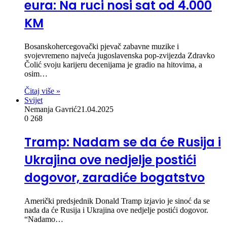
eura: Na ruci nosi sat od 4.000
KM
Bosanskohercegovački pjevač zabavne muzike i
svojevremeno najveća jugoslavenska pop-zvijezda Zdravko
Čolić svoju karijeru decenijama je gradio na hitovima, a
osim…
Čitaj više »
Svijet
Nemanja Gavrić
21.04.2025
0
268
Tramp: Nadam se da će Rusija i
Ukrajina ove nedjelje postići
dogovor, zaradiće bogatstvo
Američki predsjednik Donald Tramp izjavio je sinoć da se
nada da će Rusija i Ukrajina ove nedjelje postići dogovor.
“Nadamo…