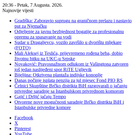
20:36 - Petak, 7 Augusta. 2026.
Najnovije vijesti
Gradiška: Zaboravio suprugu na graničnom prelazu i nastavio
put za Njemačku
Odjeljenje za javnu bezbjednost bogatije za profesionalnu
opremu za spasavanje na vodi
Sudar u Dragaljevcu, vozilo završilo u dvorištu mljekare
(FOTO)
Mali Aleksej iz Teslića, prijevremeno rođena beba, dobio
životnu bitku na UKC-u Srpske
Novaković: Pravosnažnom odlukom iz Vašingtona zatvoren
još jedan naslijeđeni spor RiTE Ugljevik
Bijeljina: Otkrivena plantaža indijske konoplje
Danas počinje isplata penzija za jul mjesec Fond PIO RS
Čelnici Skupštine Brčko distrikta BiH razgovarali o jačanju
privredne saradnje sa Istanbulskom privrednom komorom
Gajić i Drljić jačaju Tempo
Otvorene nove mogućnosti saradnje Brčko distrikta BiH i
Istanbulske privredne komore
Facebook
X
Pinterest
YouTube