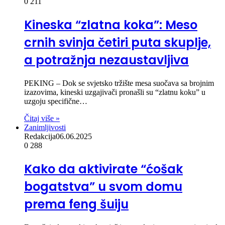
0
211
Kineska “zlatna koka”: Meso
crnih svinja četiri puta skuplje,
a potražnja nezaustavljiva
PEKING – Dok se svjetsko tržište mesa suočava sa brojnim
izazovima, kineski uzgajivači pronašli su “zlatnu koku” u
uzgoju specifične…
Čitaj više »
Zanimljivosti
Redakcija
06.06.2025
0
288
Kako da aktivirate “ćošak
bogatstva” u svom domu
prema feng šuiju