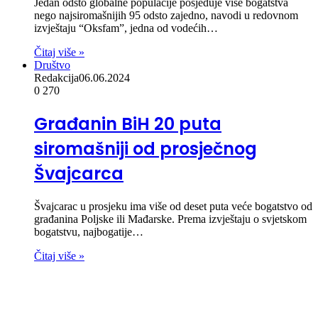
Jedan odsto globalne populacije posjeduje više bogatstva
nego najsiromašnijih 95 odsto zajedno, navodi u redovnom
izvještaju “Oksfam”, jedna od vodećih…
Čitaj više »
Društvo
Redakcija
06.06.2024
0
270
Građanin BiH 20 puta
siromašniji od prosječnog
Švajcarca
Švajcarac u prosjeku ima više od deset puta veće bogatstvo od
građanina Poljske ili Mađarske. Prema izvještaju o svjetskom
bogatstvu, najbogatije…
Čitaj više »