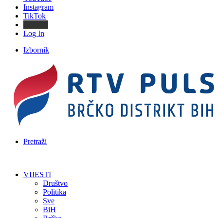
Instagram
TikTok
Threads
Log In
Izbornik
Pretraži
VIJESTI
Društvo
Politika
Sve
BiH