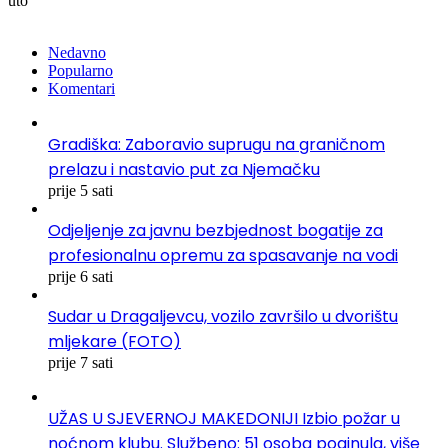
uto
Nedavno
Popularno
Komentari
Gradiška: Zaboravio suprugu na graničnom
prelazu i nastavio put za Njemačku
prije 5 sati
Odjeljenje za javnu bezbjednost bogatije za
profesionalnu opremu za spasavanje na vodi
prije 6 sati
Sudar u Dragaljevcu, vozilo završilo u dvorištu
mljekare (FOTO)
prije 7 sati
UŽAS U SJEVERNOJ MAKEDONIJI Izbio požar u
noćnom klubu. Službeno: 51 osoba poginula, više