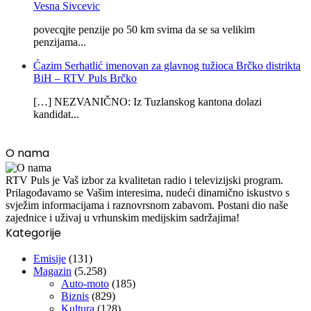
Vesna Sivcevic
povecqjte penzije po 50 km svima da se sa velikim
penzijama...
Ćazim Serhatlić imenovan za glavnog tužioca Brčko distrikta
BiH – RTV Puls Brčko
[…] NEZVANIČNO: Iz Tuzlanskog kantona dolazi
kandidat...
O nama
RTV Puls je Vaš izbor za kvalitetan radio i televizijski program.
Prilagođavamo se Vašim interesima, nudeći dinamično iskustvo s
svježim informacijama i raznovrsnom zabavom. Postani dio naše
zajednice i uživaj u vrhunskim medijskim sadržajima!
Kategorije
Emisije
(131)
Magazin
(5.258)
Auto-moto
(185)
Biznis
(829)
Kultura
(128)