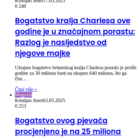
Kristijan Jenei
17.05.2025
0
240
Bogatstvo kralja Charlesa ove
godine je u značajnom porastu:
Razlog je nasljedstvo od
njegove majke
Ukupno bogatstvo britanskog kralja Charlesa poraslo je prošle
godine za 30 miliona funti na ukupno 640 miliona, što ga
čini…
Čitaj više »
Magazin
Kristijan Jenei
03.05.2025
0
253
Bogatstvo ovog pjevača
procjenjeno je na 25 miliona