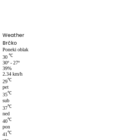
00:00
Weather
Brčko
Poneki oblak
℃
30
30º - 27º
39%
2.34 km/h
℃
29
pet
℃
35
sub
℃
37
ned
℃
40
pon
℃
41