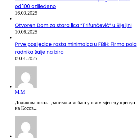
od 100 ozlijeđeno
16.03.2025
Otvoren Dom za stara lica “Trifunčević” u Bijeljini
10.06.2025
Prve posljedice rasta minimalca u FBiH: Firma pola
radnika šalje na biro
09.01.2025
М.М
Додикова школа ,занимљиво баш у овом мјесецу кренуо
на Косов...