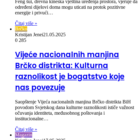
Feng šui, drevna kineska vještina uređenja prostora, vjeruje da
određeni dijelovi doma mogu uticati na protok pozitivne
energije i privući…
Čitaj više »
Brčko
Kristijan Jenei
21.05.2025
0
285
Vijeće nacionalnih manjina
Brčko distrikta: Kulturna
raznolikost je bogatstvo koje
nas povezuje
Saopštenje Vijeća nacionalnih manjina Brčko distrikta BiH
povodom Svjetskog dana kulturne raznolikosti ističe važnost
očuvanja identiteta, međusobnog poštovanja i
institucionalne…
Čitaj više »
Magazin