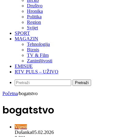
Brčko
Društvo
Hronika
Politika
Region
Svijet
SPORT
MAGAZIN
Tehnologija
Biznis
TV & Film
Zanimljivosti
EMISIJE
RTV PULS – UŽIVO
Pretraži
Početna
/
bogatstvo
bogatstvo
Vijesti
Dušanka
05.02.2026