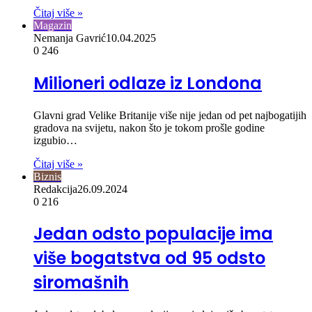
Čitaj više »
Magazin
Nemanja Gavrić
10.04.2025
0
246
Milioneri odlaze iz Londona
Glavni grad Velike Britanije više nije jedan od pet najbogatijih
gradova na svijetu, nakon što je tokom prošle godine
izgubio…
Čitaj više »
Biznis
Redakcija
26.09.2024
0
216
Jedan odsto populacije ima
više bogatstva od 95 odsto
siromašnih