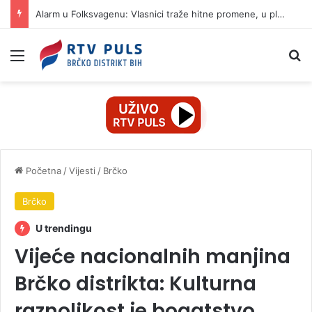
Alarm u Folksvagenu: Vlasnici traže hitne promene, u planu ukidanje 100.000 radnih mesta
Izbornik
Pr
Početna
/
Vijesti
/
Brčko
Brčko
U trendingu
Vijeće nacionalnih manjina
Brčko distrikta: Kulturna
raznolikost je bogatstvo