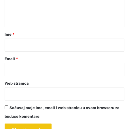
n
t
a
r
Ime
*
*
Email
*
Web stranica
Sačuvaj moje ime, email i web stranicu u ovom browseru za
buduće komentare.