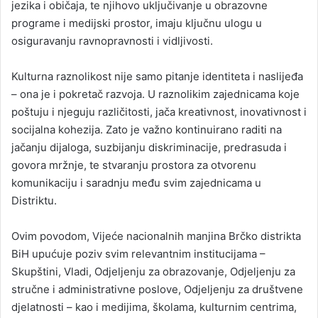
jezika i običaja, te njihovo uključivanje u obrazovne
programe i medijski prostor, imaju ključnu ulogu u
osiguravanju ravnopravnosti i vidljivosti.
Kulturna raznolikost nije samo pitanje identiteta i naslijeđa
– ona je i pokretač razvoja. U raznolikim zajednicama koje
poštuju i njeguju različitosti, jača kreativnost, inovativnost i
socijalna kohezija. Zato je važno kontinuirano raditi na
jačanju dijaloga, suzbijanju diskriminacije, predrasuda i
govora mržnje, te stvaranju prostora za otvorenu
komunikaciju i saradnju među svim zajednicama u
Distriktu.
Ovim povodom, Vijeće nacionalnih manjina Brčko distrikta
BiH upućuje poziv svim relevantnim institucijama –
Skupštini, Vladi, Odjeljenju za obrazovanje, Odjeljenju za
stručne i administrativne poslove, Odjeljenju za društvene
djelatnosti – kao i medijima, školama, kulturnim centrima,