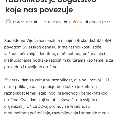
koje nas povezuje
Kristijan Jenei
S
21.05.2025
0
287
2 minutes read
e
n
Saopštenje Vijeća nacionalnih manjina Brčko distrikta BiH
d
povodom Svjetskog dana kulturne raznolikosti ističe
a
važnost očuvanja identiteta, međusobnog poštovanja i
n
institucionalne podrške različitim kulturama kao temelja za
e
pravedno i razvijeno društvo.
m
a
i
“Svjetski dan za kulturnu raznolikost, dijalog i razvoj – 21.
l
maj – prilika je da se podsjetimo koliko je kulturna
raznolikost temelj stabilnog, pravednog i demokratskog
društva. Ovaj dan, koji se obilježava širom svijeta u
organizaciji UNESCO-a, promoviše vrijednosti
međusobnog poštovanja, razumijevanja i saradnje među