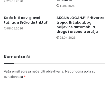
23.05.2026
11.05.2026
Ko će biti novi glavni
AKCIJA „OGANJ“: Pritvor za
tužilac u Brčko distriktu?
trojicu Brčaka zbog
paljevine automobila,
08.05.2026
droge i arsenala oružja
28.04.2026
Komentariši
Vaša email adresa neće biti objavljivana.
Neophodna polja su
označena sa
*
K
o
m
e