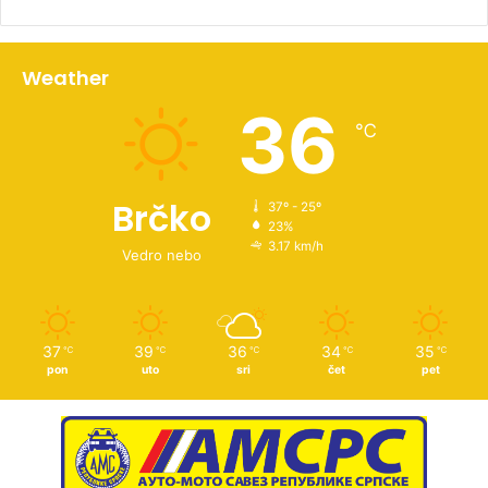
Weather
36
℃
Brčko
37º - 25º
23%
3.17 km/h
Vedro nebo
37
39
36
34
35
℃
℃
℃
℃
℃
pon
uto
sri
čet
pet