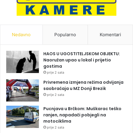
Nedavno
Popularno
Komentari
HAOS U UGOSTITELJSKOM OBJEKTU:
Naoružan upao u lokal i prijetio
gostima
prije 2 sata
Privremena izmjena režima odvijanja
saobraćaja u MZ Donji Brezik
prije 2 sata
Pucnjava u Brčkom: Muškarac teško
ranjen, napadači pobjegli na
motociklima
prije 2 sata