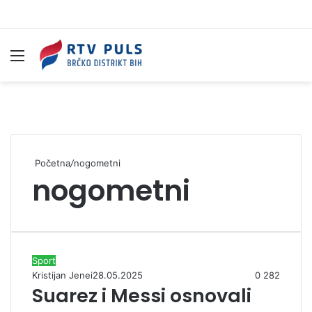
Izbornik
Pr
Početna
/
nogometni
nogometni
Sport
Kristijan Jenei
28.05.2025
0
282
Suarez i Messi osnovali