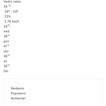
Vedro nebo
℃
34
34º - 24º
23%
2.76 km/h
℃
34
ned
℃
38
pon
℃
41
uto
℃
38
sri
℃
36
čet
Nedavno
Popularno
Komentari