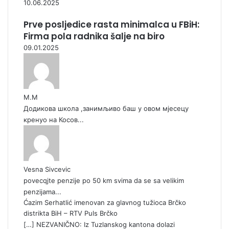
10.06.2025
Prve posljedice rasta minimalca u FBiH:
Firma pola radnika šalje na biro
09.01.2025
М.М
Додикова школа ,занимљиво баш у овом мјесецу
кренуо на Косов...
Vesna Sivcevic
povecqjte penzije po 50 km svima da se sa velikim
penzijama...
Ćazim Serhatlić imenovan za glavnog tužioca Brčko
distrikta BiH – RTV Puls Brčko
[…] NEZVANIČNO: Iz Tuzlanskog kantona dolazi