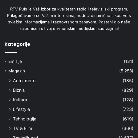
RTV Puls je Vaš izbor za kvalitetan radio i televizijski program.
Prilagođavamo se Vašim interesima, nudeći dinamično iskustvo s
svježim informacijama i raznovrsnom zabavom. Postani dio naše
zajednice i uživaj u vrhunskim medijskim sadržajima!
Kategorije
Emisije
(131)
Magazin
(5.258)
Auto-moto
(185)
Biznis
(829)
Kultura
(128)
Lifestyle
(723)
Tehnologija
(619)
TV & Film
(366)
Zanimljivosti
(2.577)