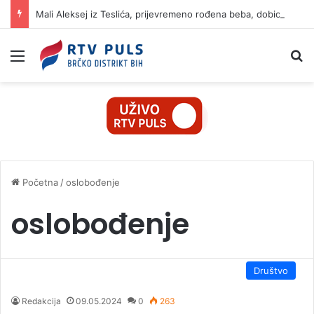
Mali Aleksej iz Teslića, prijevremeno rođena beba, dobio životnu bitku na UKC-u Srpske
Izbornik
Pr
Početna
/
oslobođenje
oslobođenje
Društvo
Redakcija
09.05.2024
0
263