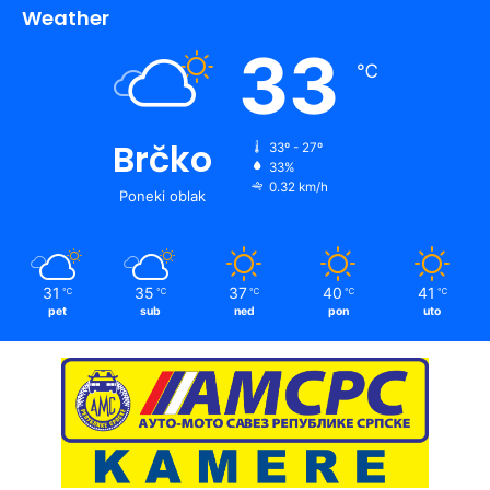
Weather
33
℃
Brčko
33º - 27º
33%
0.32 km/h
Poneki oblak
31
35
37
40
41
℃
℃
℃
℃
℃
pet
sub
ned
pon
uto