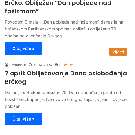
Brčko: Obilježen “Dan pobjede nad
fašizmom”
Povodom 9.maja – „Dan pobjede nad fašizmom“ danas je na
brčanskom Partizanskom spomen obilježju obilježeno 79.
godina od okončanja Drugog…
Čitaj više »
Vijesti
Redakcija
07.04.2024
0
352
7 april: Obilježavanje Dana oslobođenja
Brčkog
Danas je u Brčkom obilježen 79. Dan oslobođenja grada od
fašističke okupacije. Na ovu važnu godišnjicu, vijenci i cvijeće
položeni…
Čitaj više »