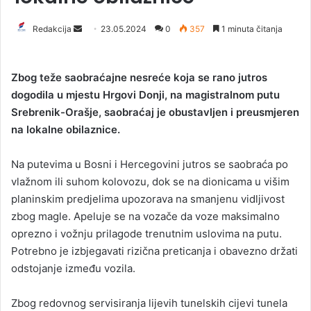
Redakcija
S
23.05.2024
0
357
1 minuta čitanja
e
n
Zbog teže saobraćajne nesreće koja se rano jutros
d
dogodila u mjestu Hrgovi Donji, na magistralnom putu
a
Srebrenik-Orašje, saobraćaj je obustavljen i preusmjeren
n
na lokalne obilaznice.
e
m
a
Na putevima u Bosni i Hercegovini jutros se saobraća po
i
vlažnom ili suhom kolovozu, dok se na dionicama u višim
l
planinskim predjelima upozorava na smanjenu vidljivost
zbog magle. Apeluje se na vozače da voze maksimalno
oprezno i vožnju prilagode trenutnim uslovima na putu.
Potrebno je izbjegavati rizična preticanja i obavezno držati
odstojanje između vozila.
Zbog redovnog servisiranja lijevih tunelskih cijevi tunela