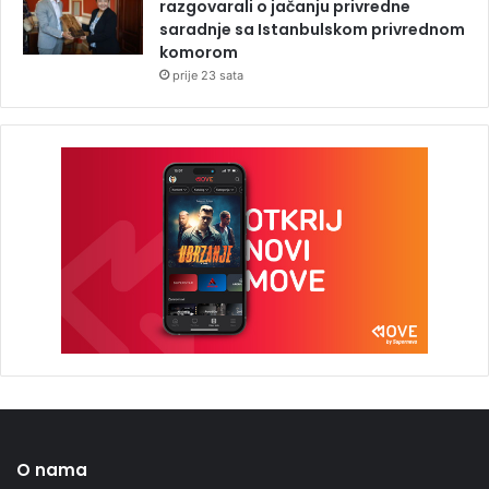
razgovarali o jačanju privredne
saradnje sa Istanbulskom privrednom
komorom
prije 23 sata
O nama