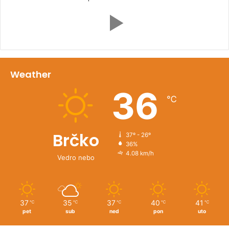
Weather
36
℃
Brčko
37º - 26º
36%
4.08 km/h
Vedro nebo
37
35
37
40
41
℃
℃
℃
℃
℃
pet
sub
ned
pon
uto