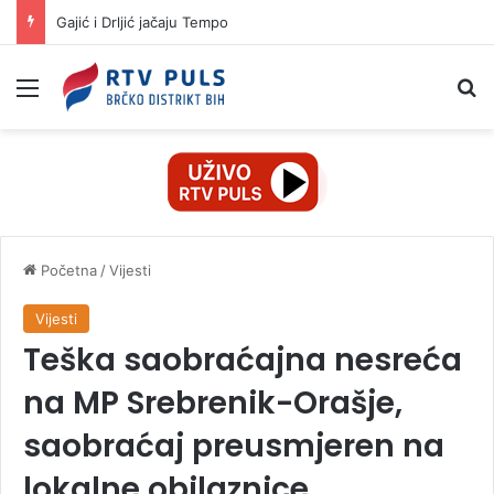
Otvorene nove mogućnosti saradnje Brčko distrikta BiH i Istanbulske privredne komore
Izbornik
Pr
Početna
/
Vijesti
Vijesti
Teška saobraćajna nesreća
na MP Srebrenik-Orašje,
saobraćaj preusmjeren na
lokalne obilaznice