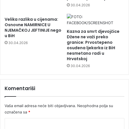
30.04.2026
Velika razlika u cijenama:
Osnovne NAMIRNICE U
NJEMAČKOJ JEFTINIJE nego
Kazna za smrt djevojčice
u BiH
Džene ne važi preko
granice: Prvostepeno
30.04.2026
osuđena ljekarka iz BiH
nesmetano radi u
Hrvatskoj
30.04.2026
Komentariši
Vaša email adresa neće biti objavljivana.
Neophodna polja su
označena sa
*
K