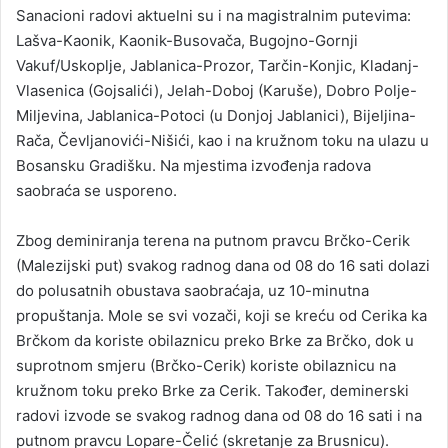
Sanacioni radovi aktuelni su i na magistralnim putevima:
Lašva-Kaonik, Kaonik-Busovača, Bugojno-Gornji
Vakuf/Uskoplje, Jablanica-Prozor, Tarčin-Konjic, Kladanj-
Vlasenica (Gojsalići), Jelah-Doboj (Karuše), Dobro Polje-
Miljevina, Jablanica-Potoci (u Donjoj Jablanici), Bijeljina-
Rača, Čevljanovići-Nišići, kao i na kružnom toku na ulazu u
Bosansku Gradišku. Na mjestima izvođenja radova
saobraća se usporeno.
Zbog deminiranja terena na putnom pravcu Brčko-Cerik
(Malezijski put) svakog radnog dana od 08 do 16 sati dolazi
do polusatnih obustava saobraćaja, uz 10-minutna
propuštanja. Mole se svi vozači, koji se kreću od Cerika ka
Brčkom da koriste obilaznicu preko Brke za Brčko, dok u
suprotnom smjeru (Brčko-Cerik) koriste obilaznicu na
kružnom toku preko Brke za Cerik. Također, deminerski
radovi izvode se svakog radnog dana od 08 do 16 sati i na
putnom pravcu Lopare-Čelić (skretanje za Brusnicu).