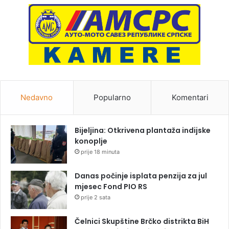
Nedavno
Popularno
Komentari
Bijeljina: Otkrivena plantaža indijske
konoplje
prije 18 minuta
Danas počinje isplata penzija za jul
mjesec Fond PIO RS
prije 2 sata
Čelnici Skupštine Brčko distrikta BiH