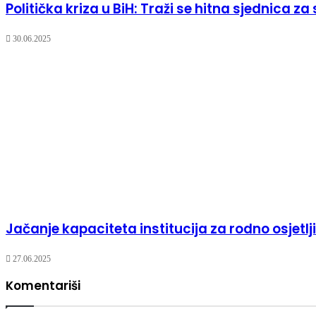
Politička kriza u BiH: Traži se hitna sjednica za
30.06.2025
Jačanje kapaciteta institucija za rodno osjetl
27.06.2025
Komentariši