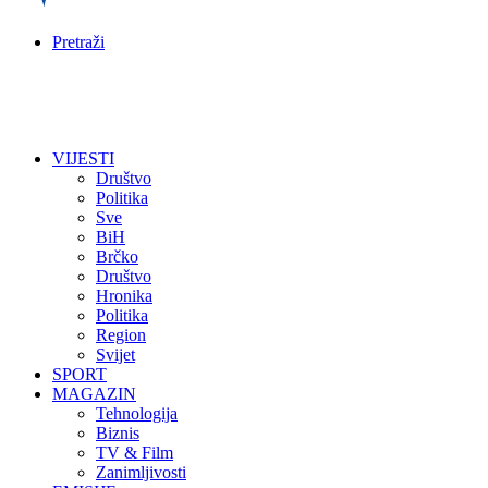
Pretraži
VIJESTI
Društvo
Politika
Sve
BiH
Brčko
Društvo
Hronika
Politika
Region
Svijet
SPORT
MAGAZIN
Tehnologija
Biznis
TV & Film
Zanimljivosti