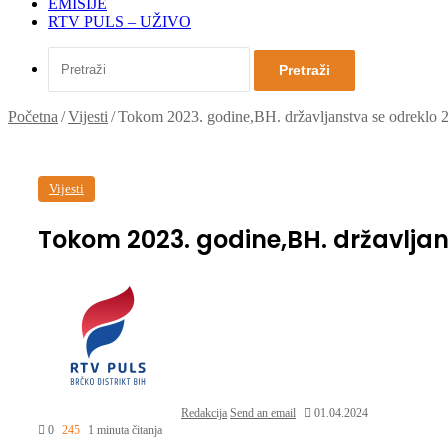
EMISIJE
RTV PULS – UŽIVO
Pretraži
Početna
/
Vijesti
/
Tokom 2023. godine,BH. državljanstva se odreklo 
Vijesti
Tokom 2023. godine,BH. državljan
Redakcija
Send an email
01.04.2024
0
245
1 minuta čitanja