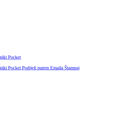
niki
Pocket
niki
Pocket
Podijeli putem Emaila
Štampaj