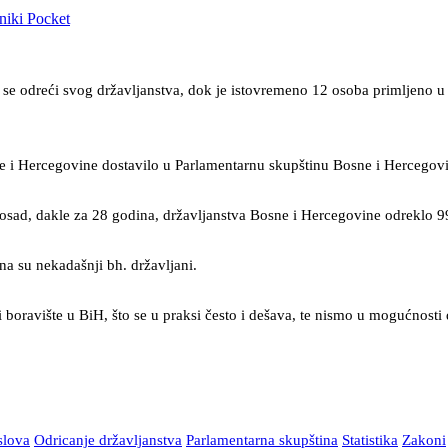
niki
Pocket
se odreći svog državljanstva, dok je istovremeno 12 osoba primljeno u
.
ne i Hercegovine dostavilo u Parlamentarnu skupštinu Bosne i Hercegov
osad, dakle za 28 godina, državljanstva Bosne i Hercegovine odreklo 99
na su nekadašnji bh. državljani.
i boravište u BiH, što se u praksi često i dešava, te nismo u mogućnosti 
slova
Odricanje državljanstva
Parlamentarna skupština
Statistika
Zakoni