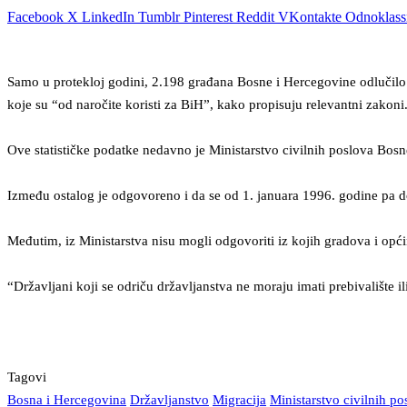
Facebook
X
LinkedIn
Tumblr
Pinterest
Reddit
VKontakte
Odnoklass
Samo u protekloj godini, 2.198 građana Bosne i Hercegovine odlučilo 
koje su “od naročite koristi za BiH”, kako propisuju relevantni zakoni
Ove statističke podatke nedavno je Ministarstvo civilnih poslova Bos
Između ostalog je odgovoreno i da se od 1. januara 1996. godine pa d
Međutim, iz Ministarstva nisu mogli odgovoriti iz kojih gradova i opći
“Državljani koji se odriču državljanstva ne moraju imati prebivalište il
Tagovi
Bosna i Hercegovina
Državljanstvo
Migracija
Ministarstvo civilnih po