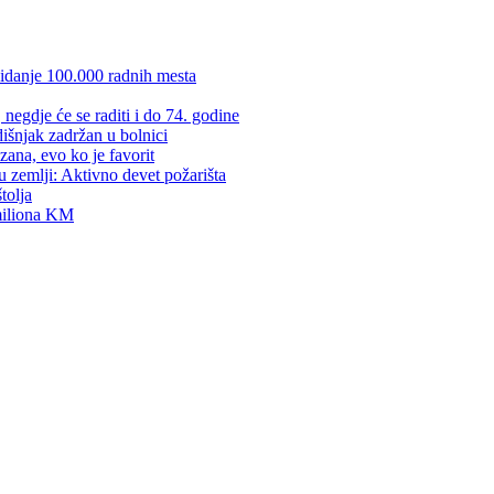
kidanje 100.000 radnih mesta
negdje će se raditi i do 74. godine
dišnjak zadržan u bolnici
zana, evo ko je favorit
u zemlji: Aktivno devet požarišta
tolja
 miliona KM