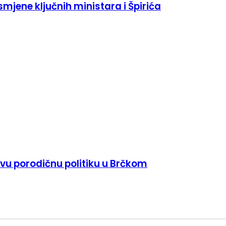
 smjene ključnih ministara i Špirića
jivu porodičnu politiku u Brčkom