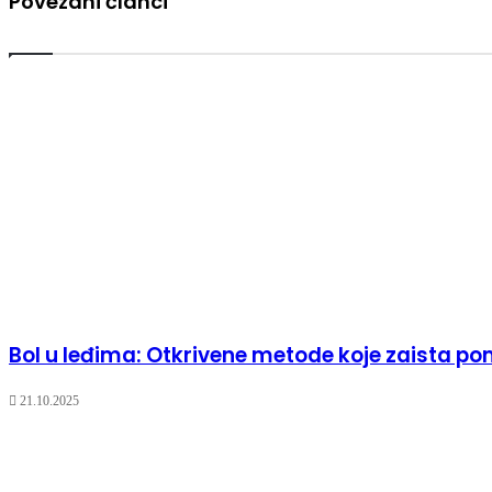
Povezani članci
Bol u leđima: Otkrivene metode koje zaista p
21.10.2025