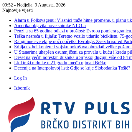
09:52 - Nedjelja, 9 Augusta. 2026.
Najnovije vijesti
Alarm u Folksvagenu: Vlasnici traže hitne promene, u planu u
Amerika objavila nove snimke NLO-a
Penzija sa 65 godina odlazi u prošlost: Evropa pomjera granicu, 
Teška nesreća u Ilijašu: Teretno vozilo udarilo biciklistu, 75-go
Rangirane sve ekipe uoči početka Evrolige: Zvezda ispred Parti
Srbija uz helikoptere i vojsku pokušava obuzdati velike požare 
U Stanarima uhapšen osumnjičeni za provalu u kuću i krađu piš
Deset najvećih poreskih dužnika u Srpskoj duguju više od 84
Lidl traži radnike u 21 gradu, među njima i Brčko
Decenija na Interpolovoj listi: Gdje se krije Slobodanka Tošić?
Log In
Izbornik