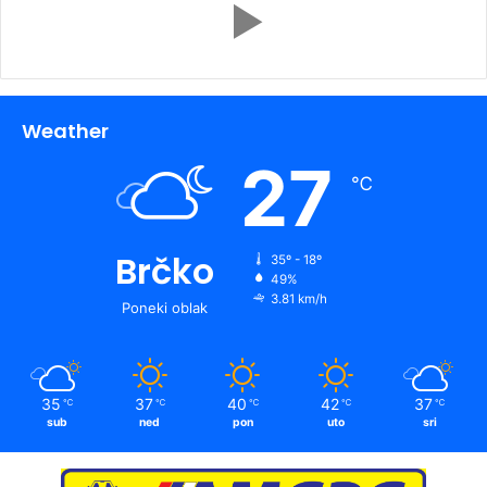
Weather
27
℃
Brčko
35º - 18º
49%
3.81 km/h
Poneki oblak
35
37
40
42
37
℃
℃
℃
℃
℃
sub
ned
pon
uto
sri