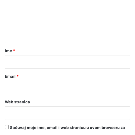
m
e
n
t
a
r
Ime
*
*
Email
*
Web stranica
Sačuvaj moje ime, email i web stranicu u ovom browseru za