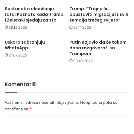
Sastanak o okončanju
Tramp: “Trajno ću
rata: Poznato kada Tramp
obustaviti migraciju iz svih
i Zelenski sjedaju za sto
zemalja trećeg svijeta”
26.12.2025
28.11.2025
Uskoro zabranjuju
Putin najavio da će tokom
WhatsApp
dana razgovarati sa
Trampom
21.07.2025
03.07.2025
Komentariši
Vaša email adresa neće biti objavljivana.
Neophodna polja su
označena sa
*
K
o