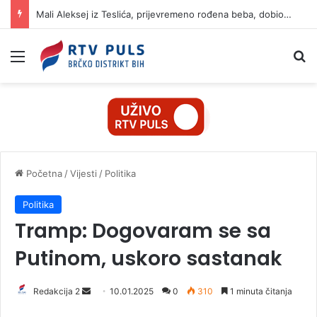
Mali Aleksej iz Teslića, prijevremeno rođena beba, dobio životnu bitku na UKC-u Srpske
Izbornik
Pr
Početna
/
Vijesti
/
Politika
Politika
Tramp: Dogovaram se sa
Putinom, uskoro sastanak
Redakcija 2
S
10.01.2025
0
310
1 minuta čitanja
e