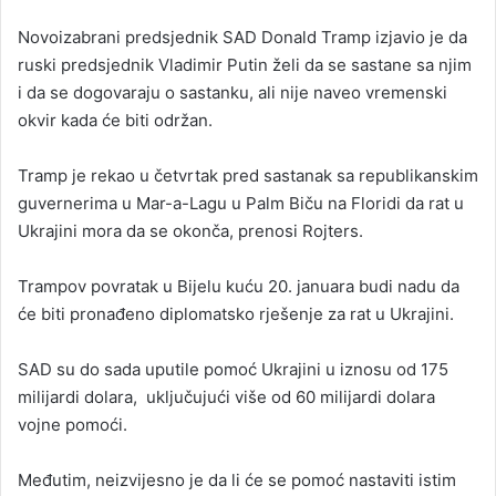
n
Novoizabrani predsjednik SAD Donald Tramp izjavio je da
d
ruski predsjednik Vladimir Putin želi da se sastane sa njim
a
i da se dogovaraju o sastanku, ali nije naveo vremenski
n
okvir kada će biti održan.
e
m
a
Tramp je rekao u četvrtak pred sastanak sa republikanskim
i
guvernerima u Mar-a-Lagu u Palm Biču na Floridi da rat u
l
Ukrajini mora da se okonča, prenosi Rojters.
Trampov povratak u Bijelu kuću 20. januara budi nadu da
će biti pronađeno diplomatsko rješenje za rat u Ukrajini.
SAD su do sada uputile pomoć Ukrajini u iznosu od 175
milijardi dolara, uključujući više od 60 milijardi dolara
vojne pomoći.
Međutim, neizvijesno je da li će se pomoć nastaviti istim