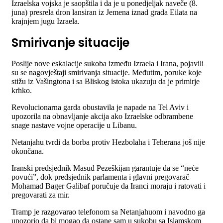
Izraelska vojska je saopštila i da je u ponedjeljak naveče (8.
juna) presrela dron lansiran iz Jemena iznad grada Eilata na
krajnjem jugu Izraela.
Smirivanje situacije
Poslije nove eskalacije sukoba između Izraela i Irana, pojavili
su se nagovještaji smirivanja situacije. Međutim, poruke koje
stižu iz Vašingtona i sa Bliskog istoka ukazuju da je primirje
krhko.
Revolucionarna garda obustavila je napade na Tel Aviv i
upozorila na obnavljanje akcija ako Izraelske odbrambene
snage nastave vojne operacije u Libanu.
Netanjahu tvrdi da borba protiv Hezbolaha i Teherana još nije
okončana.
Iranski predsjednik Masud Pezeškijan garantuje da se “neće
povući”, dok predsjednik parlamenta i glavni pregovarač
Mohamad Bager Galibaf poručuje da Iranci moraju i ratovati i
pregovarati za mir.
Tramp je razgovarao telefonom sa Netanjahuom i navodno ga
upozorio da bi mogao da ostane sam u sukobu sa Islamskom