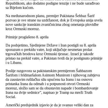
Republikom, ako dodatno podigne tenzije i ne bude sarađivao
sa Bijelom kućom.
Na međunarodnom planu, premijer Pakistana Šehbaz Šarif
pozvao je sve strane na uzdržanost, dok je Evropska unija uvela
nove sankcije iranskim zvaničnicima zbog ometanja plovidbe
kroz Ormuski moreuz.
Primirje proglašeno 8. aprila
Da podsjetimo, Sjedinjene Države i Iran postigli su 8. aprila
sporazum o prekidu vatre, koji uključuje nesmetan prolaz
trgovačkih brodova kroz Ormuski tjesnac. Izrael je takođe
pristao na prekid vatre, a Pakistan tvrdi da je postignuto primirje
i u Libanu.
Poslije razgovora sa pakistanskim premijerom Šahbazom
Šarifom i feldmaršalom Asimom Munirom i njihovog zahtjeva
da zaustavim rušilačku silu upućenu ka Iranu i na osnovu
pristanka Irana da odmah i u potpunosti otvori Ormuski
moreuz, složio sam se da obustavim napade i bombardovanje
Irana na dvije sedmice”, napisao je Tramp na mreži Truth
Social.
Američki predsjednik izjavio je da je svanuo veliki dan za