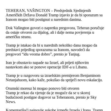
​TEHERAN, VAŠINGTON – Predsjednik Sjedinjenih
Američkih Država Donald Tramp izjavio je da bi sporazum sa
Iranom mogao biti postignut u narednim danima.
Dok Vašington govori o napretku pregovora, Teheran poručuje
da ostaje otvoren za dijalog, ali i dalje nema povjerenja u
američku stranu.
Tramp je istakao da bi u narednih nekoliko dana mogao da
predstavi prijedlog sporazuma sa Iranom, navodeći da
pregovori “idu veoma dobro”, prenio je Tanjug.
Iran je obustavio napade na Izrael, ali prijeti njihovim
nastavkom ako se ponove operacije IDF-a u Libanu.
Tramp je u razgovoru sa izraelskim premijerom Benjaminom
Netanjahuom, kako kaže, pokušao da spriječi novu eskalaciju.
Orumski moreuz bi mogao ponovo biti otvoren
Tramp je rekao da vjeruje da je moguće da se u skoroj
budućnosti postigne dogovor sa Teheranom, prenio je Sky
News.
Komentarišući najnovije sukobe između Izraela i Irana, Tramp