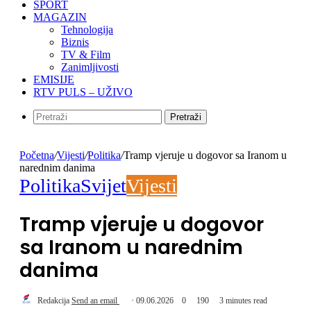
SPORT
MAGAZIN
Tehnologija
Biznis
TV & Film
Zanimljivosti
EMISIJE
RTV PULS – UŽIVO
Pretraži
Početna
/
Vijesti
/
Politika
/
Tramp vjeruje u dogovor sa Iranom u
narednim danima
Politika
Svijet
Vijesti
Tramp vjeruje u dogovor
sa Iranom u narednim
danima
Redakcija
Send an email
09.06.2026
0
190
3 minutes read