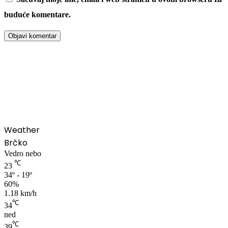
buduće komentare.
00:00
Weather
Brčko
Vedro nebo
℃
23
34º - 19º
60%
1.18 km/h
℃
34
ned
℃
39