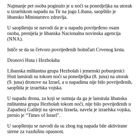
Najmanje pet osoba poginulo je u noći sa ponedjeljka na utorak
u izraelskom napadu na Tir na jugu Libana, saopštilo je
libansko Ministarstvo zdravlja.
U saopštenju se navodi da je u napadu povrijeđeno osam
osoba, prenijela je libanska Nacionalna novinska agencija
(NNA).
Ističe se da su četvoro povrijeđenih bolničari Crvenog krsta.
Dronovi Huta i Hezbolaha
Libanska militantna grupa Hezbolah i jemenski pobunjenici
Huti lansirali su tokom noći sa ponedjeljka (8. juna) na utorak
(9. juna) dronove na Izrael, a u napadima nije bilo povrijeđenih,
saopštila je izraelska vojska.
U napadu drona, za koji se sumnja da ga je lansirala libanska
militantna grupa Hezbolah tokom noći, nije bilo povrijeđenih u
Zapadnoj Galileji na sjeveru Izraela, navela je izraelska vojska,
prenio je “Times of Israel”.
U saopštenju se navodi da su zbog tog napada bile aktivirane
sirene za vazdušnu opasnost.