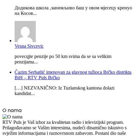
Додикова школа ,занимљиво баш у овом мјесецу кренуо
на Косов...
Vesna Sivcevic
povecqjte penzije po 50 km svima da se sa velikim
penzijama...
Ćazim Serhatlić imenovan za glavnog tužioca Brčko distrikta
BiH – RTV Puls Brčko
[…] NEZVANIČNO: Iz Tuzlanskog kantona dolazi
kandidat...
O nama
RTV Puls je Vaš izbor za kvalitetan radio i televizijski program.
Prilagođavamo se Vašim interesima, nudeći dinamično iskustvo s
svježim informacijama i raznovrsnom zabavom. Postani dio naše