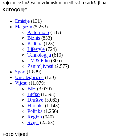
zajednice i uživaj u vrhunskim medijskim sadržajima!
Kategorije
Emisije
(131)
Magazin
(5.263)
Auto-moto
(185)
Biznis
(833)
Kultura
(128)
Lifestyle
(724)
Tehnologija
(619)
TV & Film
(366)
Zanimljivosti
(2.577)
Sport
(1.839)
Uncategorized
(129)
Vijesti
(11.079)
BiH
(3.039)
Brčko
(1.398)
Društvo
(3.063)
Hronika
(1.148)
Politika
(1.266)
Region
(940)
Svijet
(2.268)
Foto vijesti