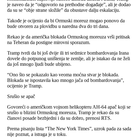
je naveo da je “odgovorio na prethodne događaje”, ali je dodao
da su se “obje strane složile” da obustave dalju eskalaciju.
Takođe je ocijenio da bi Ormuski moreuz mogao ponovo da
bude otvoren za plovidbu u naredna dva do tri dana.
Rekao je da američka blokada Ormuskog moreuza vrši pritisak
na Teheran da postigne mirovni sporazum.
Tramp tvrdi da bi još dvije ili tri sedmice bombardovanja Irana
dovele do potpunog uništenja te zemlje, ali je istakao da ne želi
da još mnogo ljudi bude ubijeno.
“Ono što se pokazalo kao veoma moćna stvar je blokada.
Blokada se ispostavila kao mnogo jača od bombardovanja”,
ocijenio je Tramp.
Srušio se apač
Govoreći o američkom vojnom helikopteru AH-64 apač koji se
srušio u blizini Ormuskog moreuza, Tramp je rekao da su
članovi posade bezbjedni i da su dobro, prenosi RTS.
Prema pisanju lista “The New York Times”, uzrok pada za sada
nije poznat, a istraga je u toku.