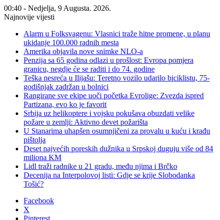
00:40 - Nedjelja, 9 Augusta. 2026.
Najnovije vijesti
Alarm u Folksvagenu: Vlasnici traže hitne promene, u planu
ukidanje 100.000 radnih mesta
Amerika objavila nove snimke NLO-a
Penzija sa 65 godina odlazi u prošlost: Evropa pomjera
granicu, negdje će se raditi i do 74. godine
Teška nesreća u Ilijašu: Teretno vozilo udarilo biciklistu, 75-
godišnjak zadržan u bolnici
Rangirane sve ekipe uoči početka Evrolige: Zvezda ispred
Partizana, evo ko je favorit
Srbija uz helikoptere i vojsku pokušava obuzdati velike
požare u zemlji: Aktivno devet požarišta
U Stanarima uhapšen osumnjičeni za provalu u kuću i krađu
pištolja
Deset najvećih poreskih dužnika u Srpskoj duguju više od 84
miliona KM
Lidl traži radnike u 21 gradu, među njima i Brčko
Decenija na Interpolovoj listi: Gdje se krije Slobodanka
Tošić?
Facebook
X
Pinterest