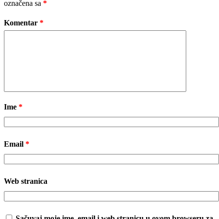
označena sa
*
Komentar
*
Ime
*
Email
*
Web stranica
Sačuvaj moje ime, email i web stranicu u ovom browseru za