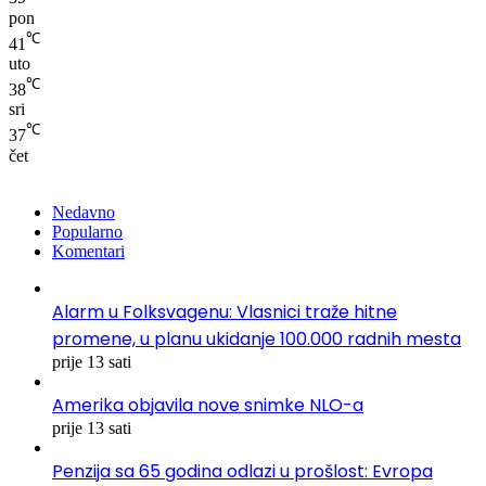
pon
℃
41
uto
℃
38
sri
℃
37
čet
Nedavno
Popularno
Komentari
Alarm u Folksvagenu: Vlasnici traže hitne
promene, u planu ukidanje 100.000 radnih mesta
prije 13 sati
Amerika objavila nove snimke NLO-a
prije 13 sati
Penzija sa 65 godina odlazi u prošlost: Evropa