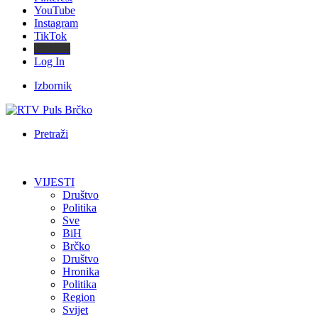
YouTube
Instagram
TikTok
Threads
Log In
Izbornik
Pretraži
VIJESTI
Društvo
Politika
Sve
BiH
Brčko
Društvo
Hronika
Politika
Region
Svijet