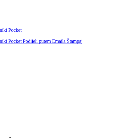
niki
Pocket
niki
Pocket
Podijeli putem Emaila
Štampaj