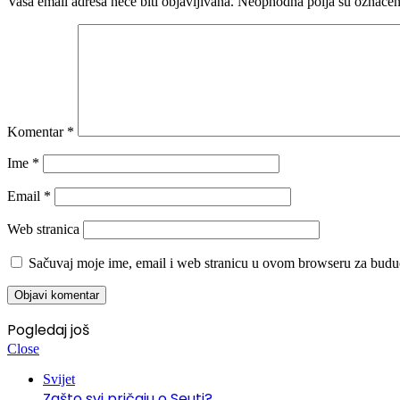
Vaša email adresa neće biti objavljivana.
Neophodna polja su označe
Komentar
*
Ime
*
Email
*
Web stranica
Sačuvaj moje ime, email i web stranicu u ovom browseru za budu
Pogledaj još
Close
Svijet
Zašto svi pričaju o Seuti?