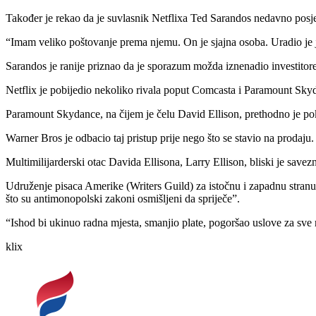
Također je rekao da je suvlasnik Netflixa Ted Sarandos nedavno posje
“Imam veliko poštovanje prema njemu. On je sjajna osoba. Uradio je je
Sarandos je ranije priznao da je sporazum možda iznenadio investitore, 
Netflix je pobijedio nekoliko rivala poput Comcasta i Paramount Sk
Paramount Skydance, na čijem je čelu David Ellison, prethodno je pok
Warner Bros je odbacio taj pristup prije nego što se stavio na prodaju.
Multimilijarderski otac Davida Ellisona, Larry Ellison, bliski je save
Udruženje pisaca Amerike (Writers Guild) za istočnu i zapadnu stranu
što su antimonopolski zakoni osmišljeni da spriječe”.
“Ishod bi ukinuo radna mjesta, smanjio plate, pogoršao uslove za sve r
klix