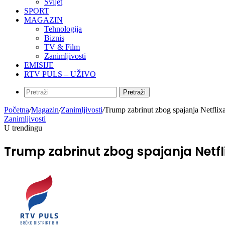
Svijet
SPORT
MAGAZIN
Tehnologija
Biznis
TV & Film
Zanimljivosti
EMISIJE
RTV PULS – UŽIVO
Pretraži
Početna
/
Magazin
/
Zanimljivosti
/
Trump zabrinut zbog spajanja Netflixa
Zanimljivosti
U trendingu
Trump zabrinut zbog spajanja Netflix