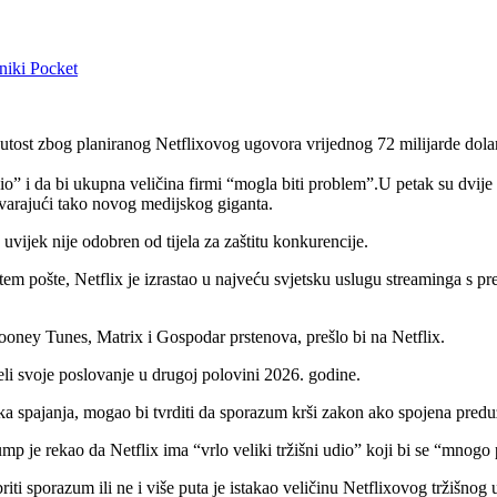
niki
Pocket
tost zbog planiranog Netflixovog ugovora vrijednog 72 milijarde dola
io” i da bi ukupna veličina firmi “mogla biti problem”.U petak su dvij
stvarajući tako novog medijskog giganta.
š uvijek nije odobren od tijela za zaštitu konkurencije.
ošte, Netflix je izrastao u najveću svjetsku uslugu streaminga s pretp
oney Tunes, Matrix i Gospodar prstenova, prešlo bi na Netflix.
li svoje poslovanje u drugoj polovini 2026. godine.
a spajanja, mogao bi tvrditi da sporazum krši zakon ako spojena preduz
je rekao da Netflix ima “vrlo veliki tržišni udio” koji bi se “mnogo
ti sporazum ili ne i više puta je istakao veličinu Netflixovog tržišnog u