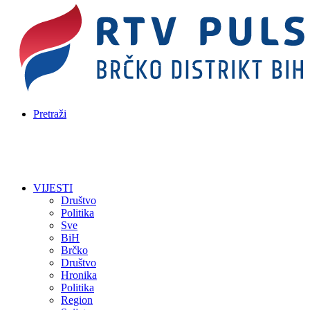
Pretraži
VIJESTI
Društvo
Politika
Sve
BiH
Brčko
Društvo
Hronika
Politika
Region