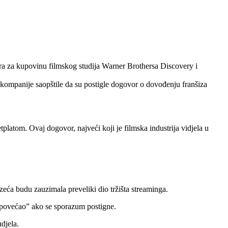
ra za kupovinu filmskog studija Warner Brothersa Discovery i
e kompanije saopštile da su postigle dogovor o dovođenju franšiza
latom. Ovaj dogovor, najveći koji je filmska industrija vidjela u
eća budu zauzimala preveliki dio tržišta streaminga.
 povećao” ako se sporazum postigne.
djela.