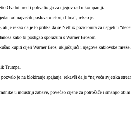
tio Ovalni ured i pohvalio ga za njegov rad u kompaniji.
dan od najvećih poslova u istoriji filma”, rekao je.
ali je rekao da je to prilika da se Netflix pozicionira za uspjeh u “dec
ydancea kako bi postigao sporazum s Warner Brosom.
ušao kupiti cijeli Warner Bros, uključujući i njegove kablovske mreže.
znik Trumpa.
 pozvalo je na blokiranje spajanja, rekavši da je “najveća svjetska st
adnike u industriji zabave, povećao cijene za potrošače i smanjio obim 