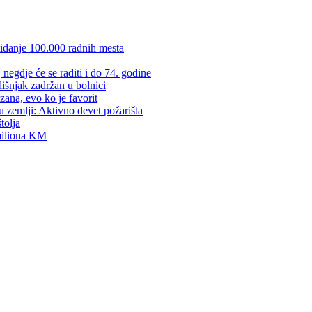
kidanje 100.000 radnih mesta
negdje će se raditi i do 74. godine
dišnjak zadržan u bolnici
zana, evo ko je favorit
u zemlji: Aktivno devet požarišta
tolja
 miliona KM