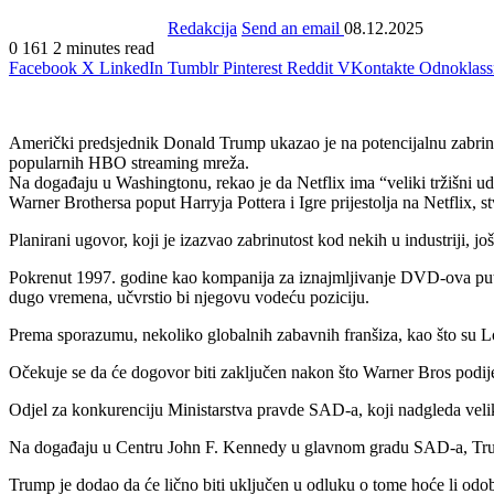
Redakcija
Send an email
08.12.2025
0
161
2 minutes read
Facebook
X
LinkedIn
Tumblr
Pinterest
Reddit
VKontakte
Odnoklass
Američki predsjednik Donald Trump ukazao je na potencijalnu zabrinu
popularnih HBO streaming mreža.
Na događaju u Washingtonu, rekao je da Netflix ima “veliki tržišni ud
Warner Brothersa poput Harryja Pottera i Igre prijestolja na Netflix, 
Planirani ugovor, koji je izazvao zabrinutost kod nekih u industriji, jo
Pokrenut 1997. godine kao kompanija za iznajmljivanje DVD-ova putem p
dugo vremena, učvrstio bi njegovu vodeću poziciju.
Prema sporazumu, nekoliko globalnih zabavnih franšiza, kao što su Lo
Očekuje se da će dogovor biti zaključen nakon što Warner Bros podije
Odjel za konkurenciju Ministarstva pravde SAD-a, koji nadgleda velik
Na događaju u Centru John F. Kennedy u glavnom gradu SAD-a, Trump 
Trump je dodao da će lično biti uključen u odluku o tome hoće li odobri