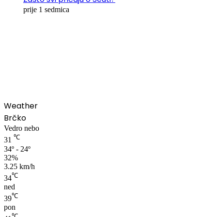
prije 1 sedmica
00:00
Weather
Brčko
Vedro nebo
℃
31
34º - 24º
32%
3.25 km/h
℃
34
ned
℃
39
pon
℃