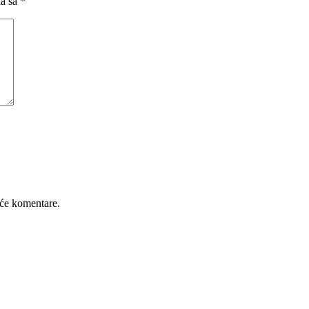
na sa
*
će komentare.