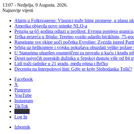
13:07 - Nedjelja, 9 Augusta. 2026.
Najnovije vijesti
Alarm u Folksvagenu: Vlasnici traže hitne promene, u planu u
Amerika objavila nove snimke NLO-a
Penzija sa 65 godina odlazi u prošlost: Evropa pomjera granicu, 
Teška nesreća u Ilijašu: Teretno vozilo udarilo biciklistu, 75-go
Rangirane sve ekipe uoči početka Evrolige: Zvezda ispred Parti
Srbija uz helikoptere i vojsku pokušava obuzdati velike požare 
U Stanarima uhapšen osumnjičeni za provalu u kuću i krađu piš
Deset najvećih poreskih dužnika u Srpskoj duguju više od 84
Lidl traži radnike u 21 gradu, među njima i Brčko
Decenija na Interpolovoj listi: Gdje se krije Slobodanka Tošić?
Facebook
X
Pinterest
YouTube
Instagram
TikTok
Threads
Log In
Izbornik