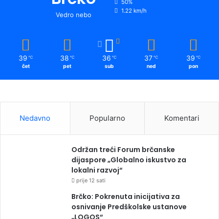
50%
1.22 km/h
Vedro nebo
39
38
36
37
39
℃
℃
℃
℃
℃
čet
pet
sub
ned
pon
Nedavno
Popularno
Komentari
Održan treći Forum brčanske
dijaspore „Globalno iskustvo za
lokalni razvoj“
prije 12 sati
Brčko: Pokrenuta inicijativa za
osnivanje Predškolske ustanove
„LOGOS“