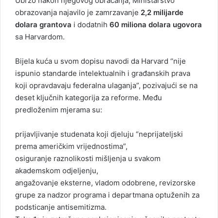
Ubrzo nakon njegovog obraćanja, Ministarstvo
obrazovanja najavilo je zamrzavanje
2,2 milijarde
dolara grantova
i dodatnih
60 miliona dolara ugovora
sa Harvardom.
Bijela kuća u svom dopisu navodi da Harvard “nije
ispunio standarde intelektualnih i građanskih prava
koji opravdavaju federalna ulaganja”, pozivajući se na
deset ključnih kategorija za reforme. Među
predloženim mjerama su:
prijavljivanje studenata koji djeluju “neprijateljski
prema američkim vrijednostima”,
osiguranje raznolikosti mišljenja u svakom
akademskom odjeljenju,
angažovanje eksterne, vladom odobrene, revizorske
grupe za nadzor programa i departmana optuženih za
podsticanje antisemitizma.