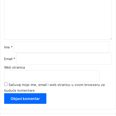
m
e
n
t
a
r
*
Ime
*
Email
*
Web stranica
Sačuvaj moje ime, email i web stranicu u ovom browseru za
buduće komentare.