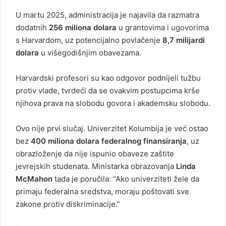
U martu 2025, administracija je najavila da razmatra
dodatnih
256 miliona dolara
u grantovima i ugovorima
s Harvardom, uz potencijalno povlačenje
8,7 milijardi
dolara
u višegodišnjim obavezama.
Harvardski profesori su kao odgovor podnijeli tužbu
protiv vlade, tvrdeći da se ovakvim postupcima krše
njihova prava na slobodu govora i akademsku slobodu.
Ovo nije prvi slučaj. Univerzitet Kolumbija je već ostao
bez
400 miliona dolara federalnog finansiranja
, uz
obrazloženje da nije ispunio obaveze zaštite
jevrejskih studenata. Ministarka obrazovanja
Linda
McMahon
tada je poručila: “Ako univerziteti žele da
primaju federalna sredstva, moraju poštovati sve
zakone protiv diskriminacije.”