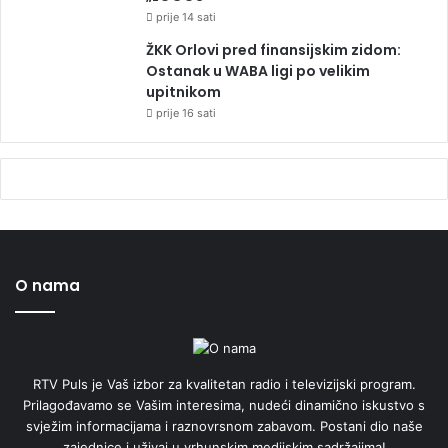
prije 14 sati
ŽKK Orlovi pred finansijskim zidom:
Ostanak u WABA ligi po velikim
upitnikom
prije 16 sati
O nama
RTV Puls je Vaš izbor za kvalitetan radio i televizijski program.
Prilagođavamo se Vašim interesima, nudeći dinamično iskustvo s
svježim informacijama i raznovrsnom zabavom. Postani dio naše
zajednice i uživaj u vrhunskim medijskim sadržajima!