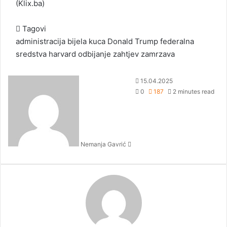
(
Klix.ba
)
Tagovi
administracija
bijela kuca
Donald Trump
federalna
sredstva
harvard
odbijanje
zahtjev
zamrzava
S
15.04.2025
e
0
187
2 minutes read
n
d
a
n
Nemanja Gavrić
e
m
a
i
l