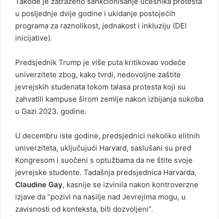
Takođe je zatraženo sankcionisanje učesnika protesta
u posljednje dvije godine i ukidanje postojećih
programa za raznolikost, jednakost i inkluziju (DEI
inicijative).
Predsjednik Trump je više puta kritikovao vodeće
univerzitete zbog, kako tvrdi, nedovoljne zaštite
jevrejskih studenata tokom talasa protesta koji su
zahvatili kampuse širom zemlje nakon izbijanja sukoba
u Gazi 2023. godine.
U decembru iste godine, predsjednici nekoliko elitnih
univerziteta, uključujući Harvard, saslušani su pred
Kongresom i suočeni s optužbama da ne štite svoje
jevrejske studente. Tadašnja predsjednica Harvarda,
Claudine Gay
, kasnije se izvinila nakon kontroverzne
izjave da “pozivi na nasilje nad Jevrejima mogu, u
zavisnosti od konteksta, biti dozvoljeni”.