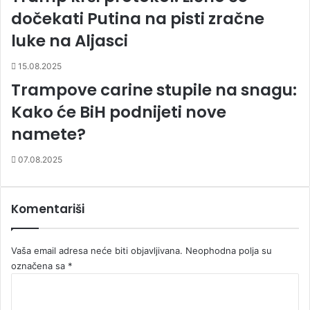
dočekati Putina na pisti zračne
luke na Aljasci
15.08.2025
Trampove carine stupile na snagu:
Kako će BiH podnijeti nove
namete?
07.08.2025
Komentariši
Vaša email adresa neće biti objavljivana.
Neophodna polja su
označena sa
*
K
o