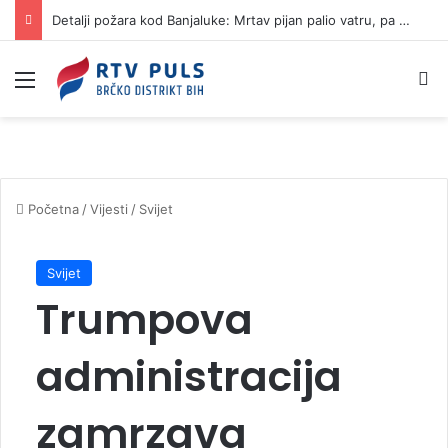
Detalji požara kod Banjaluke: Mrtav pijan palio vatru, pa napravio haos
Izbornik
Pr
Početna
/
Vijesti
/
Svijet
Svijet
Trumpova
administracija
zamrzava