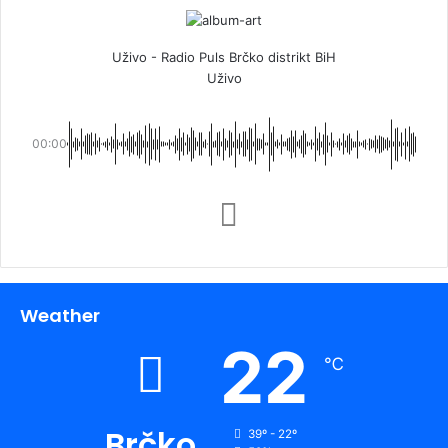
Uživo - Radio Puls Brčko distrikt BiH
Uživo
00:00
Weather
22
℃
Brčko
39º - 22º