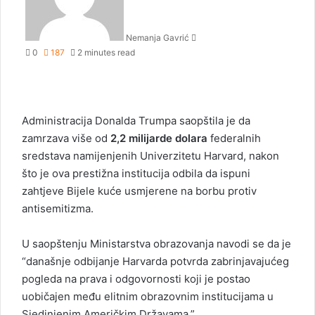
a
n
Nemanja Gavrić
e
0
187
2 minutes read
m
a
i
l
Administracija Donalda Trumpa saopštila je da
zamrzava više od
2,2 milijarde dolara
federalnih
sredstava namijenjenih Univerzitetu Harvard, nakon
što je ova prestižna institucija odbila da ispuni
zahtjeve Bijele kuće usmjerene na borbu protiv
antisemitizma.
U saopštenju Ministarstva obrazovanja navodi se da je
“današnje odbijanje Harvarda potvrda zabrinjavajućeg
pogleda na prava i odgovornosti koji je postao
uobičajen među elitnim obrazovnim institucijama u
Sjedinjenim Američkim Državama.”