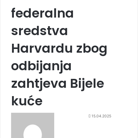
federalna
sredstva
Harvardu zbog
odbijanja
zahtjeva Bijele
kuće
S
15.04.2025
e
n
d