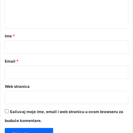
n
t
a
r
Ime
*
*
Email
*
Web stranica
Sačuvaj moje ime, email i web stranicu u ovom browseru za
buduće komentare.