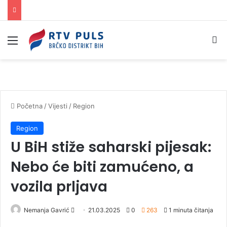
Izbornik
Pr
Početna
/
Vijesti
/
Region
Region
U BiH stiže saharski pijesak:
Nebo će biti zamućeno, a
vozila prljava
Nemanja Gavrić
S
21.03.2025
0
263
1 minuta čitanja
e