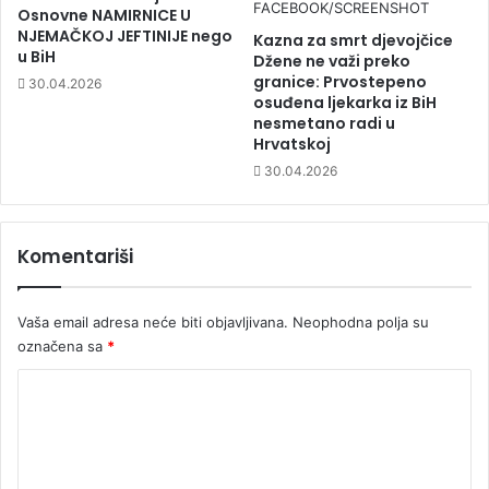
Osnovne NAMIRNICE U
NJEMAČKOJ JEFTINIJE nego
Kazna za smrt djevojčice
u BiH
Džene ne važi preko
granice: Prvostepeno
30.04.2026
osuđena ljekarka iz BiH
nesmetano radi u
Hrvatskoj
30.04.2026
Komentariši
Vaša email adresa neće biti objavljivana.
Neophodna polja su
označena sa
*
K
o
m
e