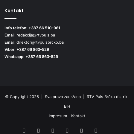
Kontakt
Info telefon: +387 66 510-961
Email:
redakcija@rtvpuls.ba
Email:
direktor@rtvpulsbrcko.ba
Viber: +387 66 863-529
Whatsapp: +387 66 863-529
© Copyright 2026 | Sva prava zadržana | RTV Puls Brčko distrikt
BiH
Impresum
Kontakt
Facebook
X
Pinterest
YouTube
Instagram
TikTok
Threa