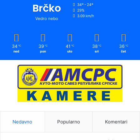
Brčko
34º - 24º
29%
3.09 km/h
Vedro nebo
34
39
41
38
36
℃
℃
℃
℃
℃
ned
pon
uto
sri
čet
Nedavno
Popularno
Komentari