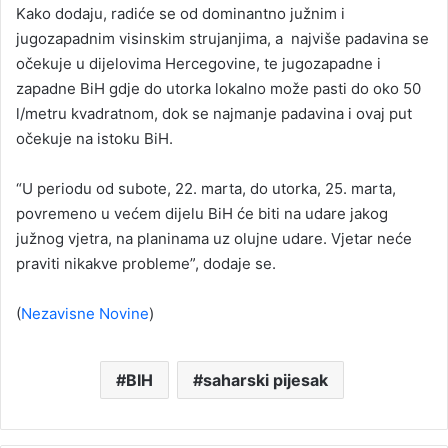
Kako dodaju, radiće se od dominantno južnim i
jugozapadnim visinskim strujanjima, a najviše padavina se
očekuje u dijelovima Hercegovine, te jugozapadne i
zapadne BiH gdje do utorka lokalno može pasti do oko 50
l/metru kvadratnom, dok se najmanje padavina i ovaj put
očekuje na istoku BiH.
“U periodu od subote, 22. marta, do utorka, 25. marta,
povremeno u većem dijelu BiH će biti na udare jakog
južnog vjetra, na planinama uz olujne udare. Vjetar neće
praviti nikakve probleme”, dodaje se.
(
Nezavisne Novine
)
BIH
saharski pijesak