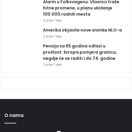
Alarm u Folksvagenu: Vlasnici traže
hitne promene, u planu ukidanje
100.000 radnih mesta
prije 1 dan
Amerika objavila nove snimke NLO-a
prije 1 dan
Penzija sa 65 godina odlazi u
prošlost: Evropa pomjera granicu,
negdje će se raditi i do 74. godine
prije 1 dan
O nama