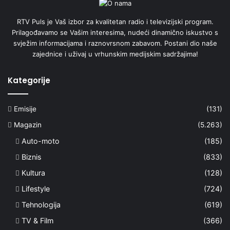
RTV Puls je Vaš izbor za kvalitetan radio i televizijski program.
Prilagođavamo se Vašim interesima, nudeći dinamično iskustvo s
svježim informacijama i raznovrsnom zabavom. Postani dio naše
zajednice i uživaj u vrhunskim medijskim sadržajima!
Kategorije
Emisije
(131)
Magazin
(5.263)
Auto-moto
(185)
Biznis
(833)
Kultura
(128)
Lifestyle
(724)
Tehnologija
(619)
TV & Film
(366)