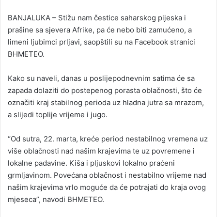
n
BANJALUKA – Stižu nam čestice saharskog pijeska i
d
prašine sa sjevera Afrike, pa će nebo biti zamućeno, a
a
limeni ljubimci prljavi, saopštili su na Facebook stranici
n
BHMETEO.
e
m
a
Kako su naveli, danas u poslijepodnevnim satima će sa
i
zapada dolaziti do postepenog porasta oblačnosti, što će
l
označiti kraj stabilnog perioda uz hladna jutra sa mrazom,
a slijedi toplije vrijeme i jugo.
“Od sutra, 22. marta, kreće period nestabilnog vremena uz
više oblačnosti nad našim krajevima te uz povremene i
lokalne padavine. Kiša i pljuskovi lokalno praćeni
grmljavinom. Povećana oblačnost i nestabilno vrijeme nad
našim krajevima vrlo moguće da će potrajati do kraja ovog
mjeseca”, navodi BHMETEO.