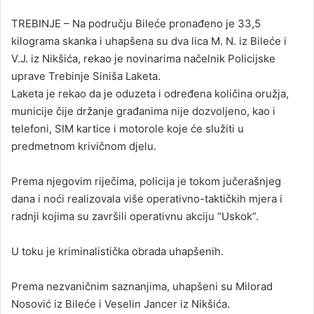
n
TREBINJE – Na području Bileće pronađeno je 33,5
d
kilograma skanka i uhapšena su dva lica M. N. iz Bileće i
a
V.J. iz Nikšića, rekao je novinarima načelnik Policijske
n
uprave Trebinje Siniša Laketa.
e
Laketa je rekao da je oduzeta i određena količina oružja,
m
a
municije čije držanje građanima nije dozvoljeno, kao i
i
telefoni, SIM kartice i motorole koje će služiti u
l
predmetnom krivičnom djelu.
Prema njegovim riječima, policija je tokom jučerašnjeg
dana i noći realizovala više operativno-taktičkih mjera i
radnji kojima su završili operativnu akciju “Uskok”.
U toku je kriminalistička obrada uhapšenih.
Prema nezvaničnim saznanjima, uhapšeni su Milorad
Nosović iz Bileće i Veselin Jancer iz Nikšića.