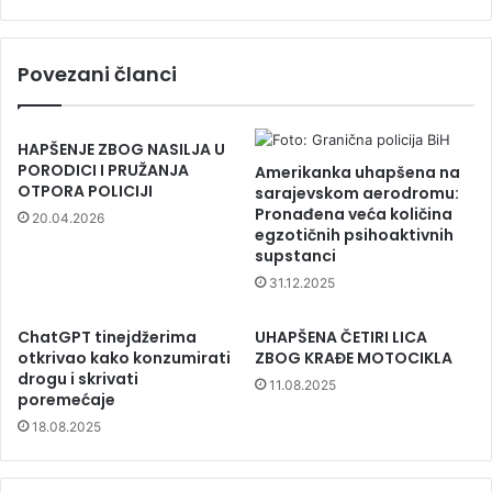
Povezani članci
HAPŠENJE ZBOG NASILJA U
PORODICI I PRUŽANJA
Amerikanka uhapšena na
OTPORA POLICIJI
sarajevskom aerodromu:
Pronađena veća količina
20.04.2026
egzotičnih psihoaktivnih
supstanci
31.12.2025
ChatGPT tinejdžerima
UHAPŠENA ČETIRI LICA
otkrivao kako konzumirati
ZBOG KRAĐE MOTOCIKLA
drogu i skrivati
11.08.2025
poremećaje
18.08.2025