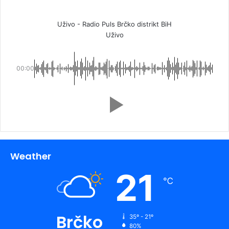
Uživo - Radio Puls Brčko distrikt BiH
Uživo
00:00
Weather
21
℃
Brčko
35º - 21º
80%