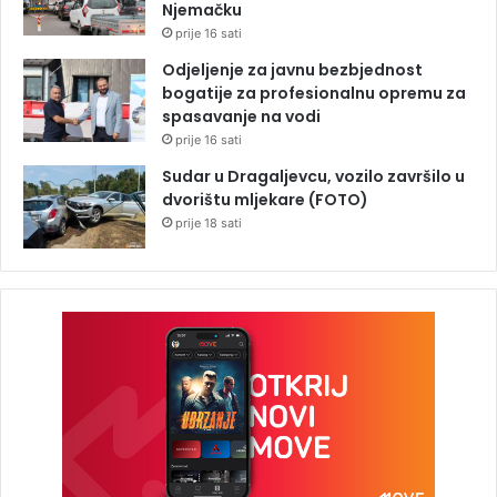
Njemačku
prije 16 sati
Odjeljenje za javnu bezbjednost
bogatije za profesionalnu opremu za
spasavanje na vodi
prije 16 sati
Sudar u Dragaljevcu, vozilo završilo u
dvorištu mljekare (FOTO)
prije 18 sati