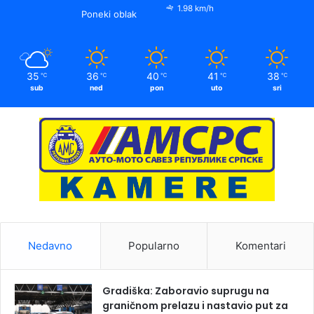
1.98 km/h
Poneki oblak
35
36
40
41
38
℃
℃
℃
℃
℃
sub
ned
pon
uto
sri
Nedavno
Popularno
Komentari
Gradiška: Zaboravio suprugu na
graničnom prelazu i nastavio put za