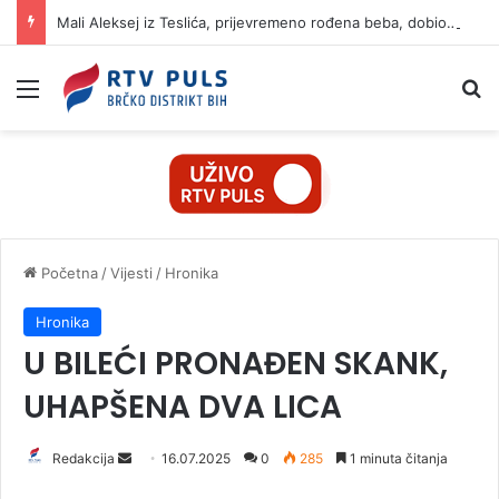
Mali Aleksej iz Teslića, prijevremeno rođena beba, dobio životnu bitku na UKC-u Srpske
Izbornik
Pr
Početna
/
Vijesti
/
Hronika
Hronika
U BILEĆI PRONAĐEN SKANK,
UHAPŠENA DVA LICA
Redakcija
S
16.07.2025
0
285
1 minuta čitanja
e