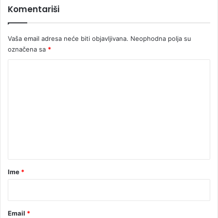
Komentariši
Vaša email adresa neće biti objavljivana.
Neophodna polja su
označena sa
*
K
o
m
e
n
t
a
r
Ime
*
*
Email
*