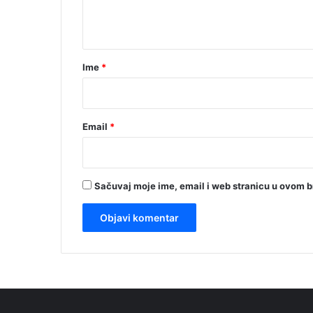
n
t
a
r
Ime
*
*
Email
*
Sačuvaj moje ime, email i web stranicu u ovom 