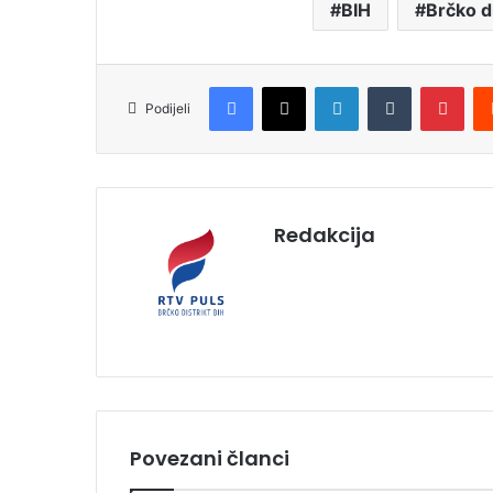
BIH
Brčko di
Facebook
X
LinkedIn
Tumblr
Pinterest
Podijeli
Redakcija
Povezani članci