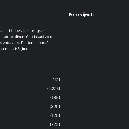
Foto vijesti
adio i televizijski program.
 nudeći dinamično iskustvo s
om zabavom. Postani dio naše
jskim sadržajima!
(131)
(5.258)
(185)
(829)
(128)
(723)