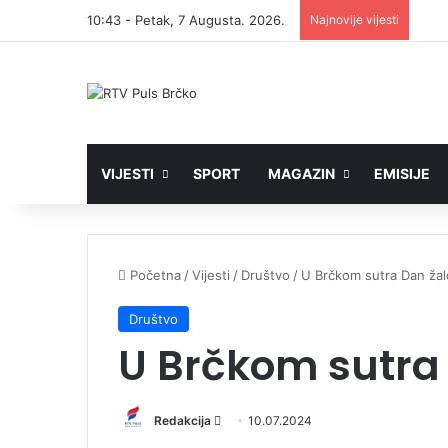
10:43 - Petak, 7 Augusta. 2026.
Najnovije vijesti
VIJESTI
SPORT
MAGAZIN
EMISIJE
Početna
/
Vijesti
/
Društvo
/
U Brčkom sutra Dan žal
Društvo
U Brčkom sutra 
Redakcija
S
10.07.2024
e