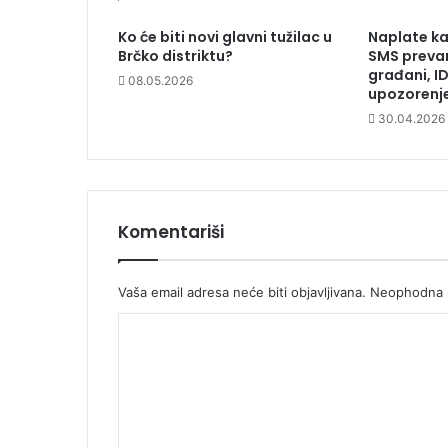
Ko će biti novi glavni tužilac u
Naplate ka
Brčko distriktu?
SMS prevar
građani, I
08.05.2026
upozorenj
30.04.2026
Komentariši
Vaša email adresa neće biti objavljivana.
Neophodna p
K
o
m
e