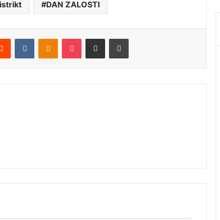
strikt
DAN ZALOSTI
Reddit
VKontakte
Odnoklassniki
Pocket
Podijeli putem Emaila
Štampaj