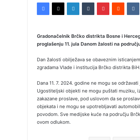
Facebook
X
LinkedIn
Tumblr
Pinterest
Reddit
VK
n
d
a
n
Gradonačelnik Brčko distrikta Bosne i Hercego
e
proglašenju 11. jula Danom žalosti na području
m
a
i
Dan žalosti obilježava se obaveznim isticanjem
l
zgradama Vlade i institucija Brčko distrikta BiH
Dana 11. 7. 2024. godine ne mogu se održavati 
Ugostiteljski objekti ne mogu puštati muziku, i
zakazane proslave, pod uslovom da se proslav
objekata i ne mogu se upotrebljavati automobil
povodom. Sve medijske kuće na području Brčko 
ovom odlukom.