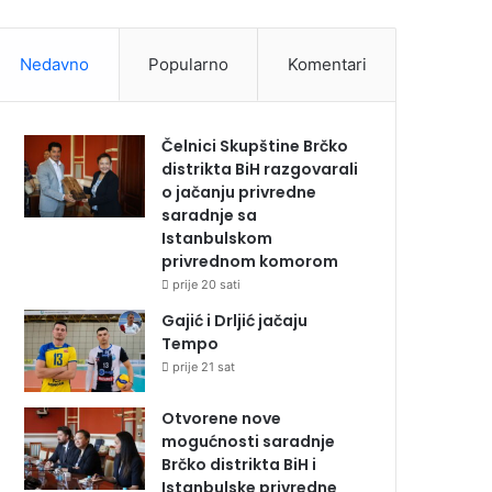
Nedavno
Popularno
Komentari
Čelnici Skupštine Brčko
distrikta BiH razgovarali
o jačanju privredne
saradnje sa
Istanbulskom
privrednom komorom
prije 20 sati
Gajić i Drljić jačaju
Tempo
prije 21 sat
Otvorene nove
mogućnosti saradnje
Brčko distrikta BiH i
Istanbulske privredne