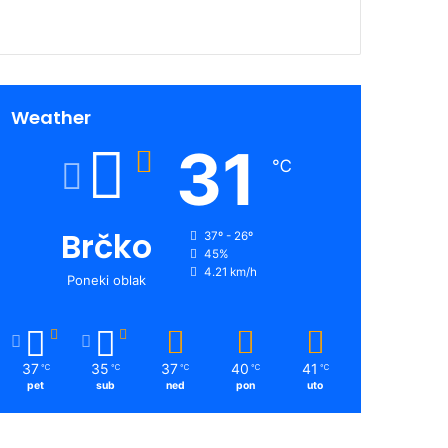
Weather
31
℃
Brčko
37º - 26º
45%
4.21 km/h
Poneki oblak
37
35
37
40
41
℃
℃
℃
℃
℃
pet
sub
ned
pon
uto