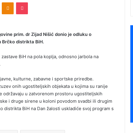
ontakte
Odnoklassniki
Pocket
vine prim. dr Zijad Nišić donio je odluku o
 Brčko distrikta BiH.
 zastave BiH na pola koplja, odnosno jarbola na
.
javne, kulturne, zabavne i sportske priredbe.
zuzev onih ugostiteljskih objekata u kojima su ranije
e održavaju u zatvorenom prostoru ugostiteljskih
ske i druge sirene u koloni povodom svadbi ili drugim
distrikta BiH na Dan žalosti uskladiće svoj program s