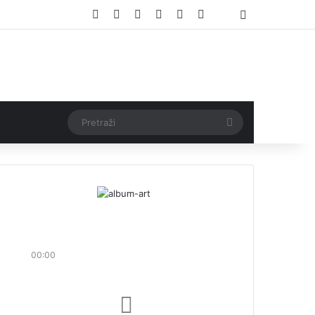
Facebook
X
Pinterest
YouTube
Instagram
TikTok
Threads
Log In
Pretraži
00:00