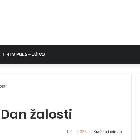
RTV PULS – UŽIVO
osti
Dan žalosti
0
325
Kraće od minute