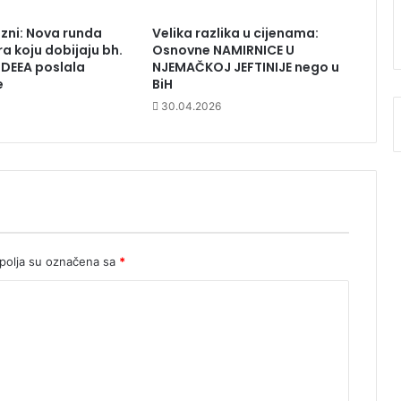
zni: Nova runda
Velika razlika u cijenama:
a koju dobijaju bh.
Osnovne NAMIRNICE U
DDEEA poslala
NJEMAČKOJ JEFTINIJE nego u
e
BiH
30.04.2026
olja su označena sa
*