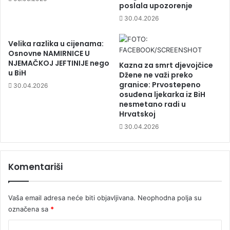
poslala upozorenje
30.04.2026
Velika razlika u cijenama:
Osnovne NAMIRNICE U
NJEMAČKOJ JEFTINIJE nego
Kazna za smrt djevojčice
u BiH
Džene ne važi preko
granice: Prvostepeno
30.04.2026
osuđena ljekarka iz BiH
nesmetano radi u
Hrvatskoj
30.04.2026
Komentariši
Vaša email adresa neće biti objavljivana.
Neophodna polja su
označena sa
*
K