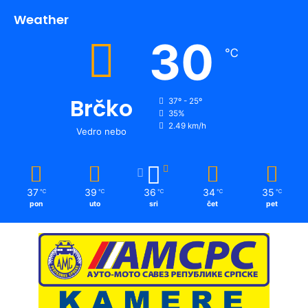
Weather
30
℃
Brčko
37º - 25º
35%
2.49 km/h
Vedro nebo
37
39
36
34
35
℃
℃
℃
℃
℃
pon
uto
sri
čet
pet