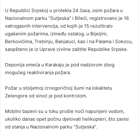
n
U Republici Srpskoj u protekla 24 časa, osim požara u
d
Nacionalnom parku “Sutjeska” i Bileći, registrovano je 16
a
vatrogasnih intervencija, od kojih je 15 rezultiralo
n
ugašenim požarima, između ostalog, u Bijeljini,
e
Berkovićima, Trebinju, Banjaluci, kao i na Palama i Sokocu,
m
a
saopšteno je iz Uprave civilne zaštite Republike Srpske.
i
l
Deponija smeća u Karakaju je pod nadzorom zbog
mogućeg reaktiviranja požara.
Požar u stoljetnoj crnogoričnoj šumi na lokalitetu
Zelengore od sinoć je pod kontrolom.
Mobilni bazeni su u toku prošle noći napunjeni vodom,
ukoliko danas opet počnu djelovati helikopteri, što zavisi
od stanja u Nacionalnom parku “Sutjeska”.