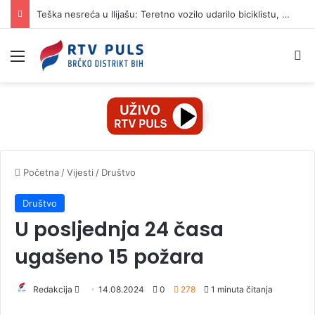
Teška nesreća u Ilijašu: Teretno vozilo udarilo biciklistu, 75-godišnjak zadržan u bolnici
Izbornik
Pr
Početna
/
Vijesti
/
Društvo
Društvo
U posljednja 24 časa
ugašeno 15 požara
Redakcija
S
14.08.2024
0
278
1 minuta čitanja
e