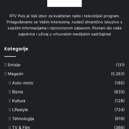
RTV Puls je Vaš izbor za kvalitetan radio i televizijski program.
Prilagođavamo se Vašim interesima, nudeći dinamično iskustvo s
svježim informacijama i raznovrsnom zabavom. Postani dio naše
zajednice i uživaj u vrhunskim medijskim sadržajima!
Kategorije
Emisije
(131)
Magazin
(5.263)
Auto-moto
(185)
Biznis
(833)
Kultura
(128)
Lifestyle
(724)
Tehnologija
(619)
TV & Film
(366)