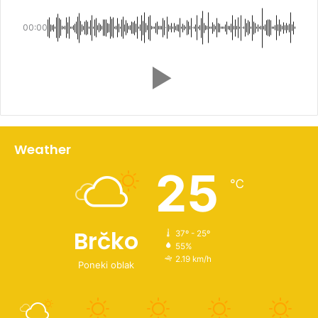
00:00
Weather
25
℃
Brčko
37º - 25º
55%
2.19 km/h
Poneki oblak