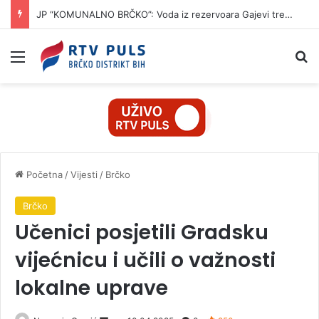
JP “KOMUNALNO BRČKO”: Voda iz rezervoara Gajevi trenutno nije za piće
Izbornik
Pr
Početna
/
Vijesti
/
Brčko
Brčko
Učenici posjetili Gradsku
vijećnicu i učili o važnosti
lokalne uprave