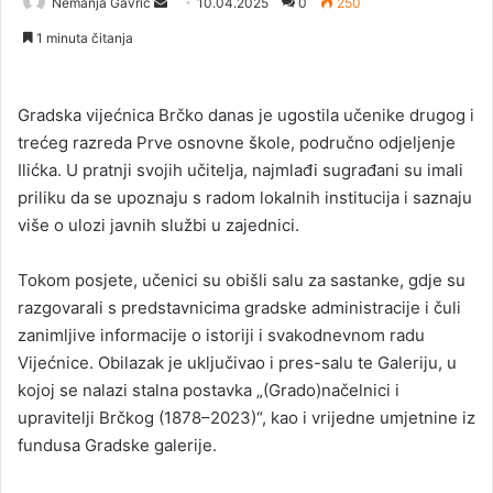
Nemanja Gavrić
S
10.04.2025
0
250
e
1 minuta čitanja
n
d
a
Gradska vijećnica Brčko danas je ugostila učenike drugog i
n
trećeg razreda Prve osnovne škole, područno odjeljenje
e
Ilićka. U pratnji svojih učitelja, najmlađi sugrađani su imali
m
priliku da se upoznaju s radom lokalnih institucija i saznaju
a
više o ulozi javnih službi u zajednici.
i
l
Tokom posjete, učenici su obišli salu za sastanke, gdje su
razgovarali s predstavnicima gradske administracije i čuli
zanimljive informacije o istoriji i svakodnevnom radu
Vijećnice. Obilazak je uključivao i pres-salu te Galeriju, u
kojoj se nalazi stalna postavka „(Grado)načelnici i
upravitelji Brčkog (1878–2023)“, kao i vrijedne umjetnine iz
fundusa Gradske galerije.