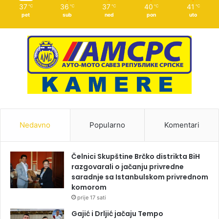
37
36
37
40
41
℃
℃
℃
℃
℃
pet
sub
ned
pon
uto
Nedavno
Popularno
Komentari
Čelnici Skupštine Brčko distrikta BiH
razgovarali o jačanju privredne
saradnje sa Istanbulskom privrednom
komorom
prije 17 sati
Gajić i Drljić jačaju Tempo