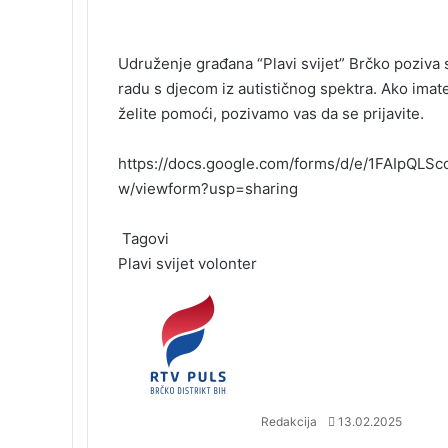
a
i
u
i
e
K
d
o
i
c
n
m
n
d
o
n
c
l
e
k
b
t
d
n
o
k
Udruženje građana “Plavi svijet” Brčko poziva 
b
e
l
e
i
t
k
e
radu s djecom iz autističnog spektra. Ako imat
o
d
r
r
t
a
l
t
želite pomoći, pozivamo vas da se prijavite.
o
I
e
k
a
k
n
s
t
s
t
e
s
https://docs.google.com/forms/d/e/1FAIpQL
n
w/viewform?usp=sharing
i
k
Tagovi
i
Plavi svijet
volonter
S
e
n
d
a
n
Redakcija
13.02.2025
e
m