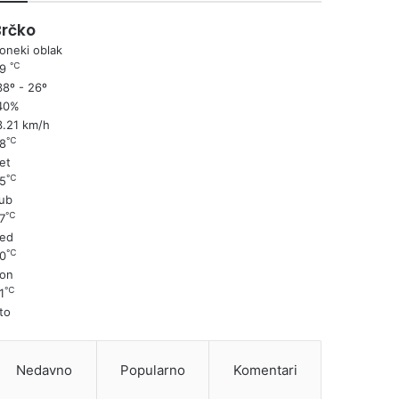
Brčko
oneki oblak
℃
29
8º - 26º
40%
3.21 km/h
℃
8
et
℃
5
ub
℃
7
ed
℃
0
on
℃
1
to
Nedavno
Popularno
Komentari