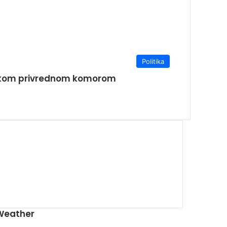
Politika
bulskom privrednom komorom
00:00
Weather