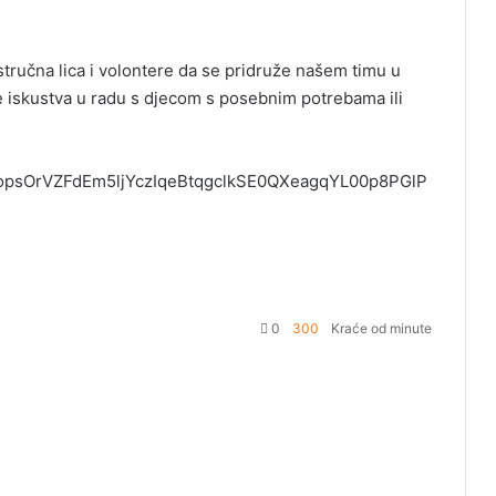
stručna lica i volontere da se pridruže našem timu u
e iskustva u radu s djecom s posebnim potrebama ili
ScopsOrVZFdEm5ljYczIqeBtqgclkSE0QXeagqYL00p8PGlP
0
300
Kraće od minute