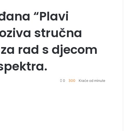
s
e
đana “Plavi
poziva stručna
 za rad s djecom
 spektra.
0
300
Kraće od minute