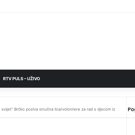
RTV PULS – UŽIVO
Po
svijet” Brčko poziva stručna lica/volontere za rad s djecom iz
C
l
o