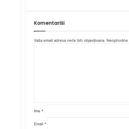
Komentariši
Vaša email adresa neće biti objavljivana.
Neophodna p
K
o
m
e
n
t
a
r
*
Ime
*
Email
*