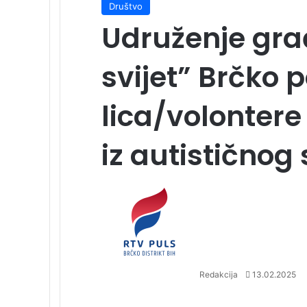
Društvo
Udruženje gra
svijet” Brčko 
lica/volontere
iz autističnog
S
e
n
d
a
n
Redakcija
13.02.2025
e
m
F
X
L
T
P
R
V
O
P
a