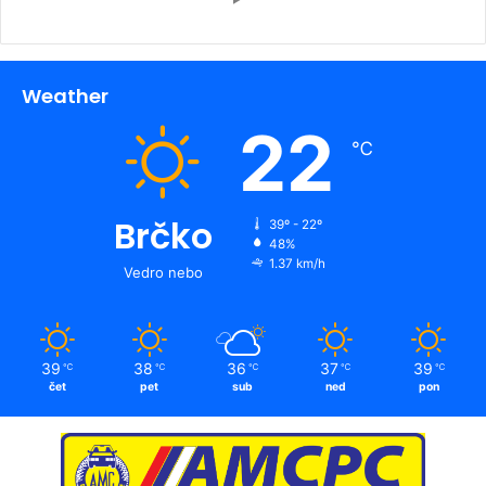
Weather
22
℃
Brčko
39º - 22º
48%
1.37 km/h
Vedro nebo
39
38
36
37
39
℃
℃
℃
℃
℃
čet
pet
sub
ned
pon