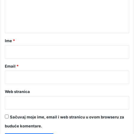
e
n
t
a
r
Ime
*
*
Email
*
Web stranica
Sačuvaj moje ime, email i web stranicu u ovom browseru za
buduće komentare.