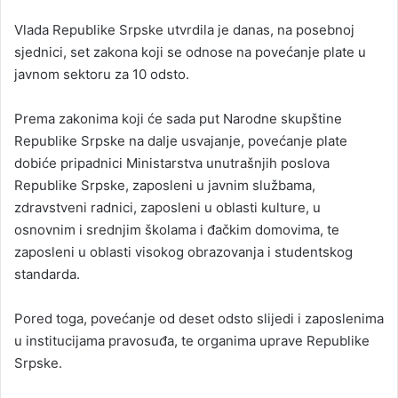
n
Vlada Republike Srpske utvrdila je danas, na posebnoj
d
sjednici, set zakona koji se odnose na povećanje plate u
a
javnom sektoru za 10 odsto.
n
e
Prema zakonima koji će sada put Narodne skupštine
m
a
Republike Srpske na dalje usvajanje, povećanje plate
i
dobiće pripadnici Ministarstva unutrašnjih poslova
l
Republike Srpske, zaposleni u javnim službama,
zdravstveni radnici, zaposleni u oblasti kulture, u
osnovnim i srednjim školama i đačkim domovima, te
zaposleni u oblasti visokog obrazovanja i studentskog
standarda.
Pored toga, povećanje od deset odsto slijedi i zaposlenima
u institucijama pravosuđa, te organima uprave Republike
Srpske.