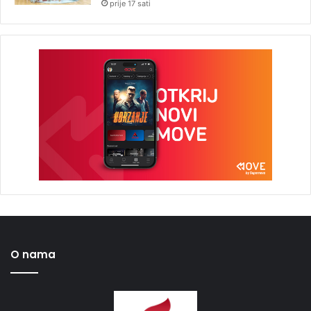
prije 17 sati
O nama