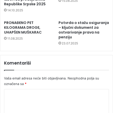
15.08.2025
Republike Srpske 2025
14.10.2025
PRONAĐENO PET
Potvrda o stažu osiguranja
KILOGRAMA DROGE,
– ključni dokument za
UHAPŠEN MUŠKARAC
ostvarivanje prava na
penziju
11.08.2025
23.07.2025
Komentariši
Vaša email adresa neće biti objavljivana.
Neophodna polja su
označena sa
*
K
o
m