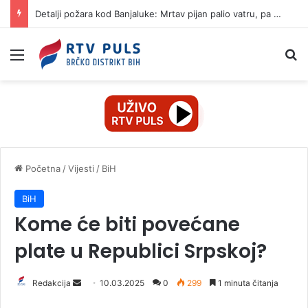
Detalji požara kod Banjaluke: Mrtav pijan palio vatru, pa napravio haos
Izbornik
Pr
Početna
/
Vijesti
/
BiH
BiH
Kome će biti povećane
plate u Republici Srpskoj?
Redakcija
S
10.03.2025
0
299
1 minuta čitanja
e