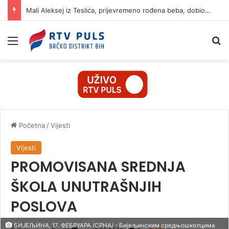
Mali Aleksej iz Teslića, prijevremeno rođena beba, dobio životnu bitku na UKC-u Srpske
Izbornik
Pr
Početna
/
Vijesti
Vijesti
PROMOVISANA SREDNJA
ŠKOLA UNUTRAŠNJIH
POSLOVA
БИЈЕЉИНА, 17. ФЕБРУАРА /СРНА/ - Бијељинским средњошколцима