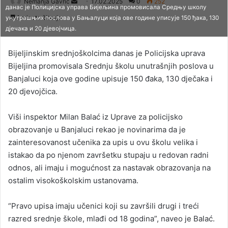
Nemanja Gavrić
S
17.02.2025
0
252
данас је Полицијска управа Бијељина промовисала Средњу школу
e
1 minuta čitanja
унутрашњих послова у Бањалуци која ове године уписује 150 ђака, 130
n
дјечака и 20 дјевојчица.
d
a
Bijeljinskim srednjoškolcima danas je Policijska uprava
n
Bijeljina promovisala Srednju školu unutrašnjih poslova u
e
Banjaluci koja ove godine upisuje 150 đaka, 130 dječaka i
m
20 djevojčica.
a
i
Viši inspektor Milan Balać iz Uprave za policijsko
l
obrazovanje u Banjaluci rekao je novinarima da je
zainteresovanost učenika za upis u ovu školu velika i
istakao da po njenom završetku stupaju u redovan radni
odnos, ali imaju i mogućnost za nastavak obrazovanja na
ostalim visokoškolskim ustanovama.
“Pravo upisa imaju učenici koji su završili drugi i treći
razred srednje škole, mlađi od 18 godina”, naveo je Balać.