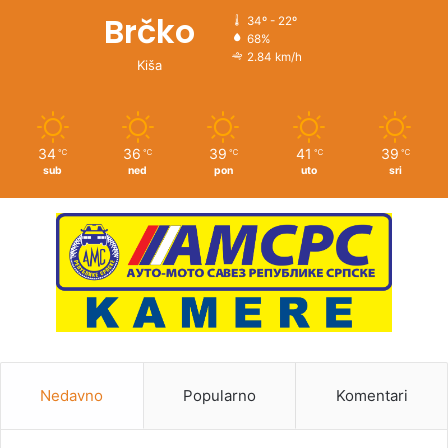
Brčko
34º - 22º
68%
2.84 km/h
Kiša
34
36
39
41
39
℃
℃
℃
℃
℃
sub
ned
pon
uto
sri
Nedavno
Popularno
Komentari