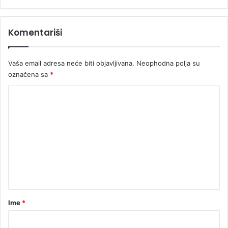
Komentariši
Vaša email adresa neće biti objavljivana.
Neophodna polja su
označena sa
*
K
o
m
e
n
t
a
r
Ime
*
*