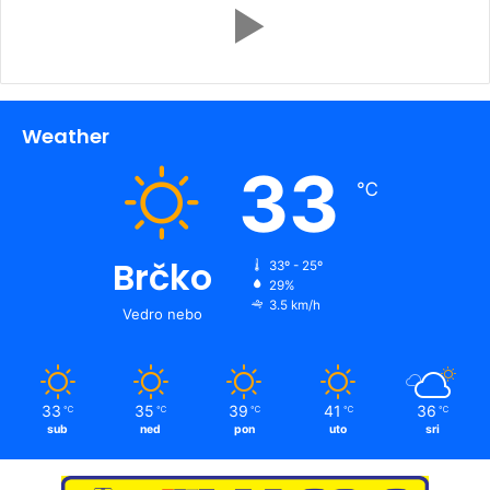
Weather
33
℃
Brčko
33º - 25º
29%
3.5 km/h
Vedro nebo
33
35
39
41
36
℃
℃
℃
℃
℃
sub
ned
pon
uto
sri