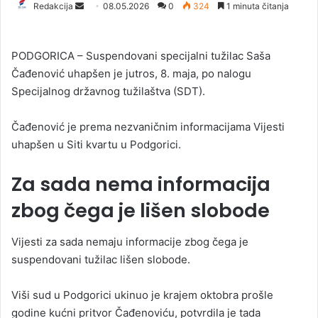
Redakcija
S
08.05.2026
0
324
1 minuta čitanja
e
n
PODGORICA – Suspendovani specijalni tužilac Saša
d
Čađenović uhapšen je jutros, 8. maja, po nalogu
a
Specijalnog državnog tužilaštva (SDT).
n
e
Čađenović je prema nezvaničnim informacijama Vijesti
m
a
uhapšen u Siti kvartu u Podgorici.
i
Za sada nema informacija
l
zbog čega je lišen slobode
Vijesti za sada nemaju informacije zbog čega je
suspendovani tužilac lišen slobode.
Viši sud u Podgorici ukinuo je krajem oktobra prošle
godine kućni pritvor Čađenoviću, potvrdila je tada