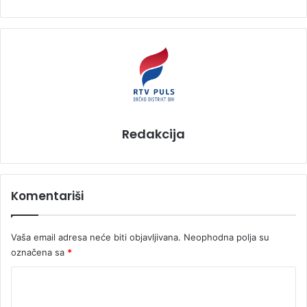
Redakcija
Komentariši
Vaša email adresa neće biti objavljivana.
Neophodna polja su
označena sa
*
K
o