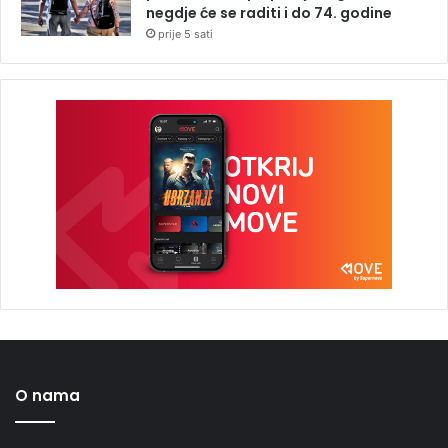
negdje će se raditi i do 74. godine
prije 5 sati
O nama