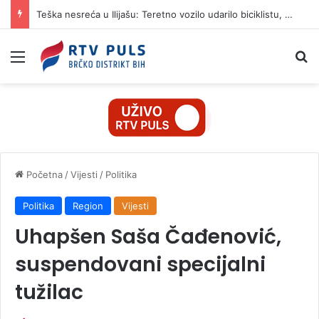
Teška nesreća u Ilijašu: Teretno vozilo udarilo biciklistu, 75-godišnjak zadržan u bolnici
Izbornik
Pr
Početna
/
Vijesti
/
Politika
Politika
Region
Vijesti
Uhapšen Saša Čađenović,
suspendovani specijalni
tužilac