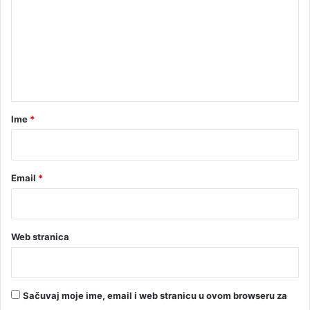
m
e
n
t
a
r
Ime
*
*
Email
*
Web stranica
Sačuvaj moje ime, email i web stranicu u ovom browseru za