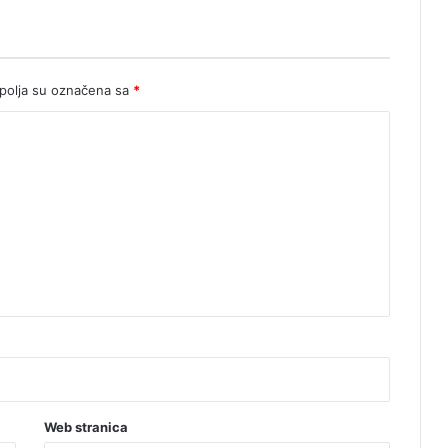
olja su označena sa
*
Web stranica