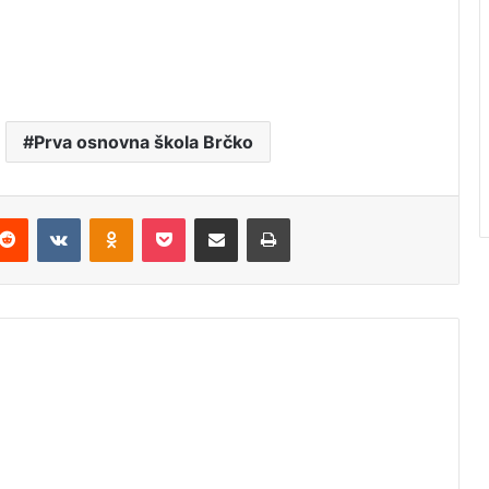
Prva osnovna škola Brčko
Reddit
VKontakte
Odnoklassniki
Pocket
Podijeli putem Emaila
Štampaj