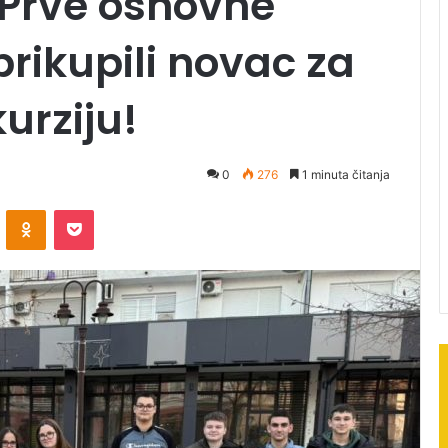
 Prve osnovne
prikupili novac za
urziju!
0
276
1 minuta čitanja
ontakte
Odnoklassniki
Pocket