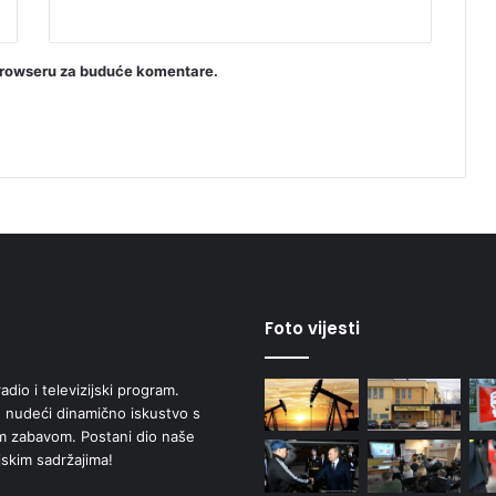
browseru za buduće komentare.
Foto vijesti
adio i televizijski program.
 nudeći dinamično iskustvo s
om zabavom. Postani dio naše
jskim sadržajima!