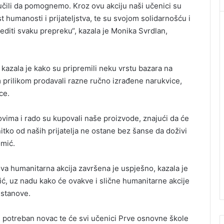
čili da pomognemo. Kroz ovu akciju naši učenici su
est humanosti i prijateljstva, te su svojom solidarnošću i
diti svaku prepreku“, kazala je Monika Svrdlan,
 kazala je kako su pripremili neku vrstu bazara na
om prilikom prodavali razne ručno izrađene narukvice,
ce.
ovima i rado su kupovali naše proizvode, znajući da će
nitko od naših prijatelja ne ostane bez šanse da doživi
omić.
 ova humanitarna akcija završena je uspješno, kazala je
ć, uz nadu kako će ovakve i slične humanitarne akcije
ustanove.
e potreban novac te će svi učenici Prve osnovne škole