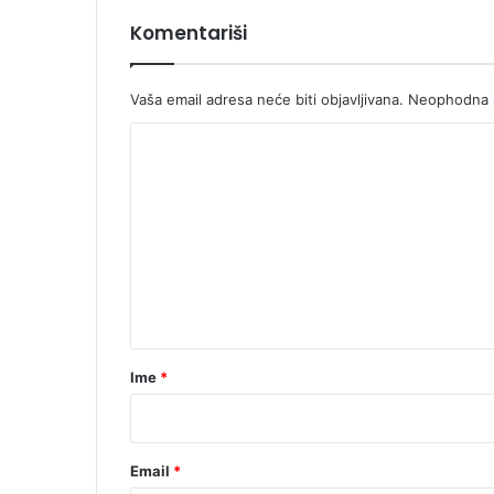
Komentariši
Vaša email adresa neće biti objavljivana.
Neophodna p
K
o
m
e
n
t
a
r
Ime
*
*
Email
*