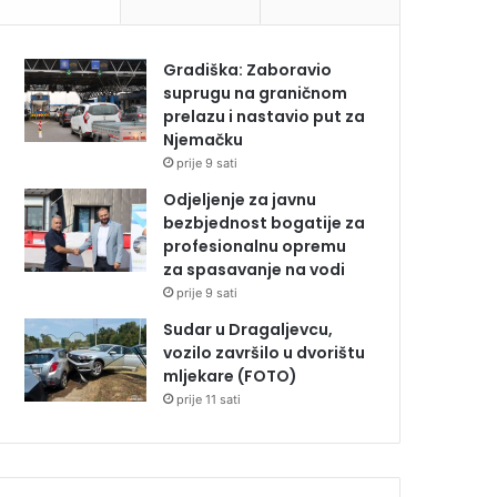
Gradiška: Zaboravio
suprugu na graničnom
prelazu i nastavio put za
Njemačku
prije 9 sati
Odjeljenje za javnu
bezbjednost bogatije za
profesionalnu opremu
za spasavanje na vodi
prije 9 sati
Sudar u Dragaljevcu,
vozilo završilo u dvorištu
mljekare (FOTO)
prije 11 sati