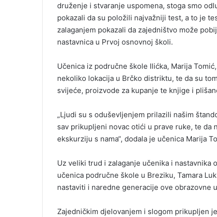
druženje i stvaranje uspomena, stoga smo odlu
pokazali da su položili najvažniji test, a to je t
zalaganjem pokazali da zajedništvo može pobije
nastavnica u Prvoj osnovnoj školi.
Učenica iz područne škole Ilićka, Marija Tomić,
nekoliko lokacija u Brčko distriktu, te da su t
svijeće, proizvode za kupanje te knjige i plišan
„Ljudi su s oduševljenjem prilazili našim štand
sav prikupljeni novac otići u prave ruke, te da 
ekskurziju s nama“, dodala je učenica Marija T
Uz veliki trud i zalaganje učenika i nastavnika
učenica područne škole u Breziku, Tamara Luki
nastaviti i naredne generacije ove obrazovne 
Zajedničkim djelovanjem i slogom prikupljen j