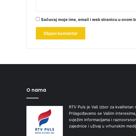
Sačuvaj moje ime, email i web stranicu u ovom 
O nama
RTV Puls je Vaš izbor za kvalitetan r
Prilagođavamo se Vašim interesima,
svježim informacijama i raznovrsn
zajednice i uživaj u vrhunskim medi