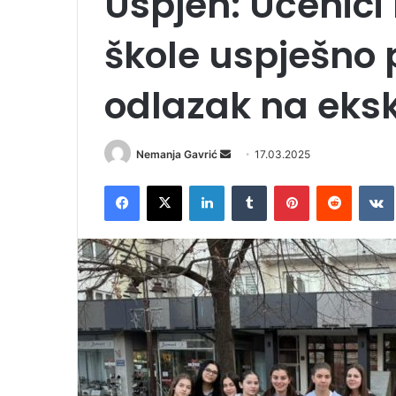
Uspjeh: Učenici
škole uspješno 
odlazak na eksk
Nemanja Gavrić
S
17.03.2025
e
Facebook
X
LinkedIn
Tumblr
Pinterest
Reddit
VK
n
d
a
n
e
m
a
i
l