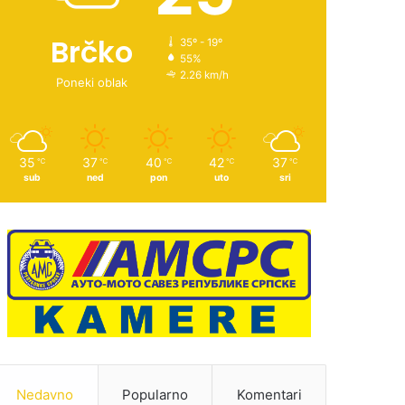
Brčko
35º - 19º
55%
2.26 km/h
Poneki oblak
35
37
40
42
37
℃
℃
℃
℃
℃
sub
ned
pon
uto
sri
Nedavno
Popularno
Komentari