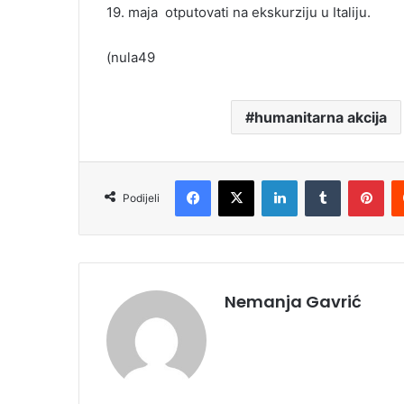
19. maja otputovati na ekskurziju u Italiju.
(nula49
humanitarna akcija
Facebook
X
LinkedIn
Tumblr
Pinterest
Podijeli
Nemanja Gavrić