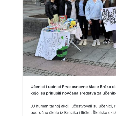
Učenici i radnici Prve osnovne škole Brčko di
kojoj su prikupili novčana sredstva za učenike
„U humanitarnoj akciji učestvovali su učenici, r
područne škole iz Brezika i Ilićke. Školske eks