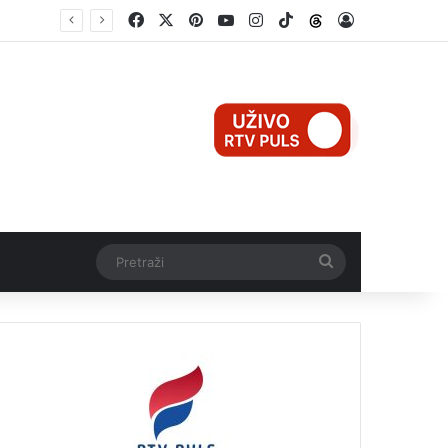
Facebook
X
Pinterest
YouTube
Instagram
TikTok
Threads
Log In
Mali Aleksej iz Teslića, prijevremeno rođena beba, dobio životnu bitku na UKC-u Srpske
Pretraži