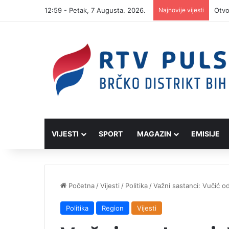
12:59 - Petak, 7 Augusta. 2026.
Najnovije vijesti
VIJESTI
SPORT
MAGAZIN
EMISIJE
Početna
/
Vijesti
/
Politika
/
Važni sastanci: Vučić od
Politika
Region
Vijesti