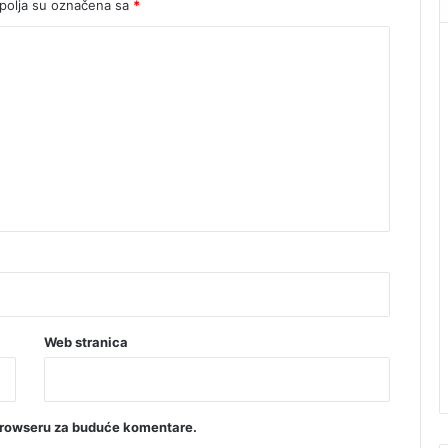
olja su označena sa
*
Web stranica
browseru za buduće komentare.