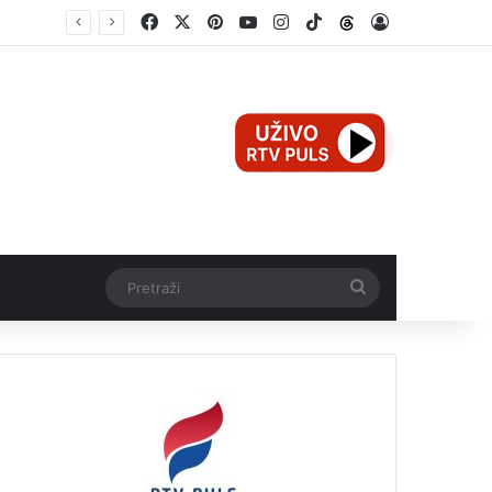
Facebook
X
Pinterest
YouTube
Instagram
TikTok
Threads
Log In
Otvorene nove mogućnosti saradnje Brčko distrikta BiH i Istanbulske privredne komore
Pretraži