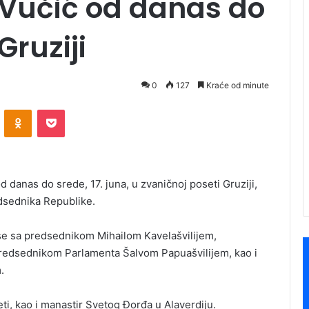
 Vučić od danas do
Gruziji
0
127
Kraće od minute
ontakte
Odnoklassniki
Pocket
 danas do srede, 17. juna, u zvaničnoj poseti Gruziji,
edsednika Republike.
 se sa predsednikom Mihailom Kavelašvilijem,
redsednikom Parlamenta Šalvom Papuašvilijem, kao i
.
eti, kao i manastir Svetog Đorđa u Alaverdiju.