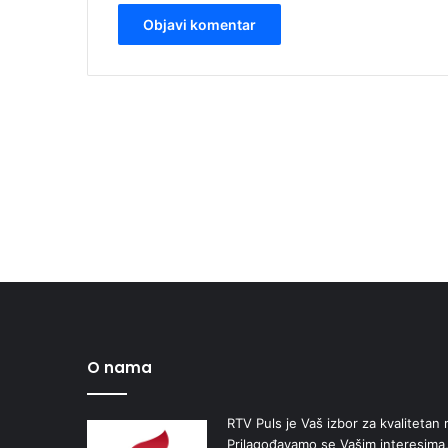
O nama
RTV Puls je Vaš izbor za kvalitetan r
Prilagođavamo se Vašim interesima,