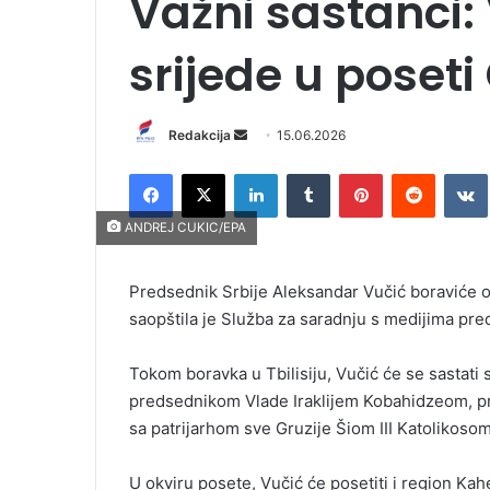
Važni sastanci:
srijede u poseti 
Redakcija
S
15.06.2026
e
Facebook
X
LinkedIn
Tumblr
Pinterest
Reddit
VK
n
d
ANDREJ CUKIC/EPA
a
n
Predsednik Srbije Aleksandar Vučić boraviće od
e
saopštila je Služba za saradnju s medijima pr
m
a
i
Tokom boravka u Tbilisiju, Vučić će se sastati
l
predsednikom Vlade Iraklijem Kobahidzeom, p
sa patrijarhom sve Gruzije Šiom III Katolikosom
U okviru posete, Vučić će posetiti i region Kah