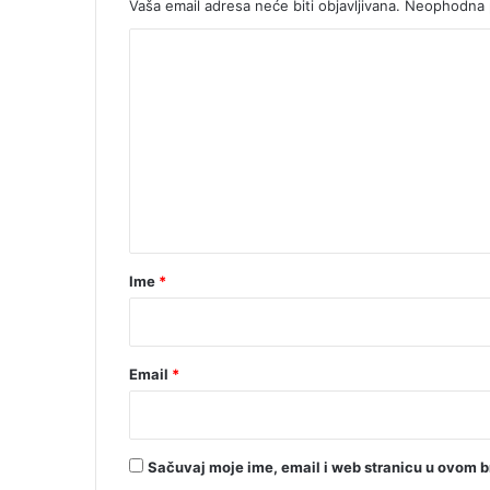
Vaša email adresa neće biti objavljivana.
Neophodna p
K
o
m
e
n
t
a
r
Ime
*
*
Email
*
Sačuvaj moje ime, email i web stranicu u ovom 