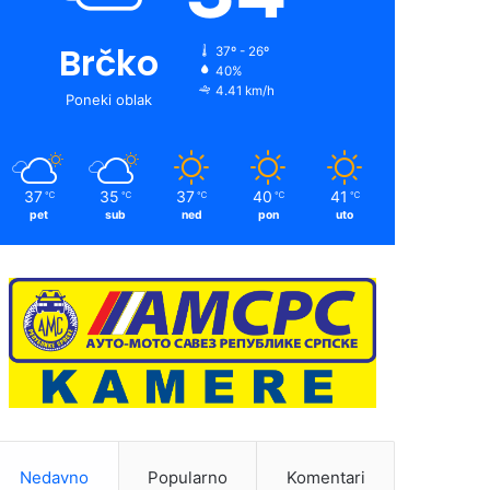
Brčko
37º - 26º
40%
4.41 km/h
Poneki oblak
37
35
37
40
41
℃
℃
℃
℃
℃
pet
sub
ned
pon
uto
Nedavno
Popularno
Komentari