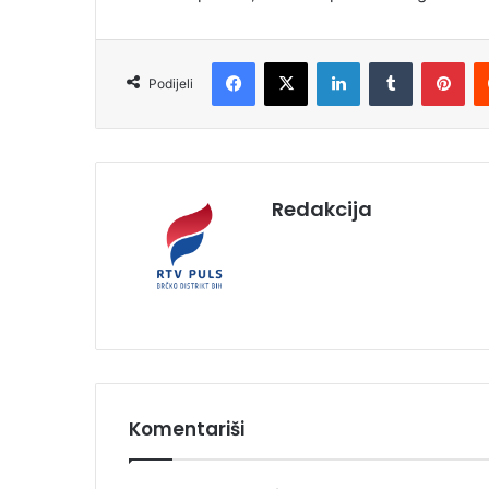
Facebook
X
LinkedIn
Tumblr
Pinterest
Podijeli
Redakcija
Komentariši