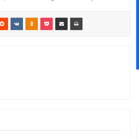
Reddit
VKontakte
Odnoklassniki
Pocket
Podijeli putem Emaila
Štampaj