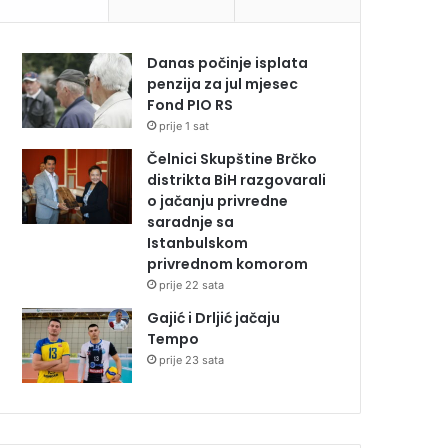
Danas počinje isplata
penzija za jul mjesec
Fond PIO RS
prije 1 sat
Čelnici Skupštine Brčko
distrikta BiH razgovarali
o jačanju privredne
saradnje sa
Istanbulskom
privrednom komorom
prije 22 sata
Gajić i Drljić jačaju
Tempo
prije 23 sata