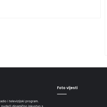
Foto vijesti
adio i televizijski program.
 nudeći dinamično iskustvo s