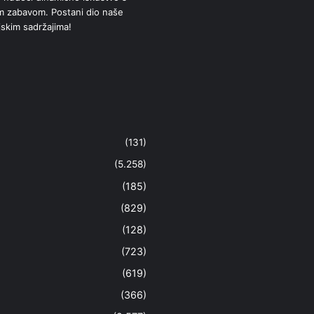
om zabavom. Postani dio naše
jskim sadržajima!
(131)
(5.258)
(185)
(829)
(128)
(723)
(619)
(366)