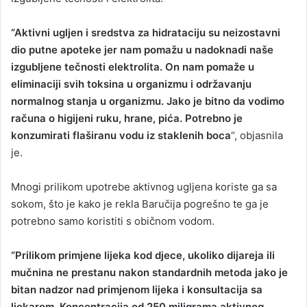
“Aktivni ugljen i sredstva za hidrataciju su neizostavni
dio putne apoteke jer nam pomažu u nadoknadi naše
izgubljene tečnosti elektrolita. On nam pomaže u
eliminaciji svih toksina u organizmu i održavanju
normalnog stanja u organizmu. Jako je bitno da vodimo
računa o higijeni ruku, hrane, pića. Potrebno je
konzumirati flaširanu vodu iz staklenih
boca
“, objasnila
je.
Mnogi prilikom upotrebe aktivnog ugljena koriste ga sa
sokom, što je kako je rekla Baručija pogrešno te ga je
potrebno samo koristiti s običnom vodom.
“Prilikom primjene lijeka kod djece, ukoliko dijareja ili
mučnina ne prestanu nakon standardnih metoda jako je
bitan nadzor nad primjenom lijeka i konsultacija sa
ljekarom. Koncentracija od 250 miligrama aktivnog