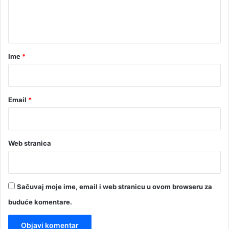
n
t
a
r
Ime
*
*
Email
*
Web stranica
Sačuvaj moje ime, email i web stranicu u ovom browseru za
buduće komentare.