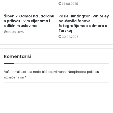
14.08.2025
Šibenik: Odmor na Jadranu
Rosie Huntington-Whiteley
s prihvatljivim cijenama i
oduševila fanove
odličnim uslovima
fotografijama s odmora u
Turskoj
09.08.2025
30.07.2025
Komentariši
Vaša email adresa neće biti objavljivana.
Neophodna polja su
označena sa
*
K
o
m
e