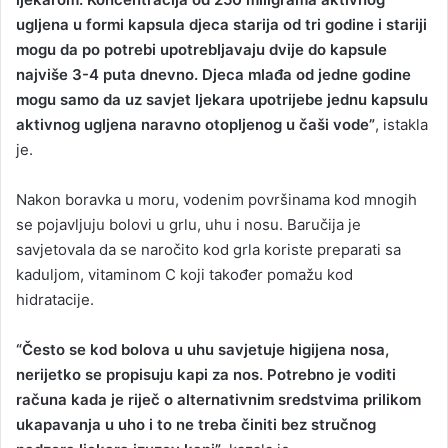
ugljena u formi kapsula djeca starija od tri godine i stariji
mogu da po potrebi upotrebljavaju dvije do kapsule
najviše 3-4 puta dnevno. Djeca mlađa od jedne godine
mogu samo da uz savjet ljekara upotrijebe jednu kapsulu
aktivnog ugljena naravno otopljenog u čaši vode”
, istakla
je.
Nakon boravka u moru, vodenim površinama kod mnogih
se pojavljuju bolovi u grlu, uhu i nosu. Baručija je
savjetovala da se naročito kod grla koriste preparati sa
kaduljom, vitaminom C koji također pomažu kod
hidratacije.
“Često se kod bolova u uhu savjetuje higijena nosa,
nerijetko se propisuju kapi za nos. Potrebno je voditi
računa kada je riječ o alternativnim sredstvima prilikom
ukapavanja u uho i to ne treba činiti bez stručnog