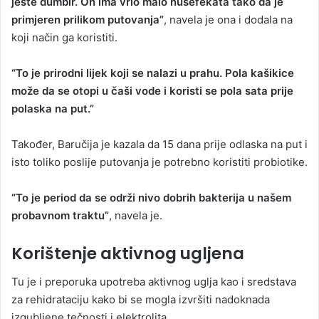
jeste đumbir. On ima vrlo malo nusefekata tako da je
primjeren prilikom putovanja”
, navela je ona i dodala na
koji način ga koristiti.
“To je prirodni lijek koji se nalazi u prahu. Pola kašikice
može da se otopi u čaši vode i koristi se pola sata prije
polaska na put.”
Također, Baručija je kazala da 15 dana prije odlaska na put i
isto toliko poslije putovanja je potrebno koristiti probiotike.
“To je period da se održi nivo dobrih bakterija u našem
probavnom traktu”
, navela je.
Korištenje aktivnog ugljena
Tu je i preporuka upotreba aktivnog uglja kao i sredstava
za rehidrataciju kako bi se mogla izvršiti nadoknada
izgubljene tečnosti i elektrolita.