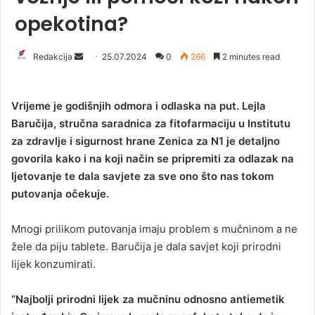
opekotina?
Redakcija
S
25.07.2024
0
266
2 minutes read
e
n
Vrijeme je godišnjih odmora i odlaska na put. Lejla
d
Baručija, stručna saradnica za fitofarmaciju u Institutu
a
za zdravlje i sigurnost hrane Zenica za N1 je detaljno
n
govorila kako i na koji način se pripremiti za odlazak na
e
ljetovanje te dala savjete za sve ono što nas tokom
m
a
putovanja očekuje.
i
l
Mnogi prilikom putovanja imaju problem s mučninom a ne
žele da piju tablete. Baručija je dala savjet koji prirodni
lijek konzumirati.
“Najbolji prirodni lijek za mučninu odnosno antiemetik