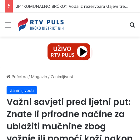
JP “KOMUNALNO BRČKO”: Voda iz rezervoara Gajevi trenutno nije za piće
Izbornik
Pr
Početna
/
Magazin
/
Zanimljivosti
Zanimljivosti
Važni savjeti pred ljetni put:
Znate li prirodne načine za
ublažiti mučnine zbog
vožnje ili pomoći koži nakon