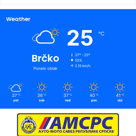
Weather
25
℃
Brčko
37º - 25º
55%
2.19 km/h
Poneki oblak
37
36
37
40
41
℃
℃
℃
℃
℃
pet
sub
ned
pon
uto