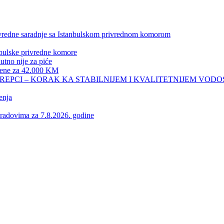
privredne saradnje sa Istanbulskom privrednom komorom
nbulske privredne komore
no nije za piće
 žene za 42.000 KM
REPCI – KORAK KA STABILNIJEM I KVALITETNIJEM VOD
enja
vima za 7.8.2026. godine