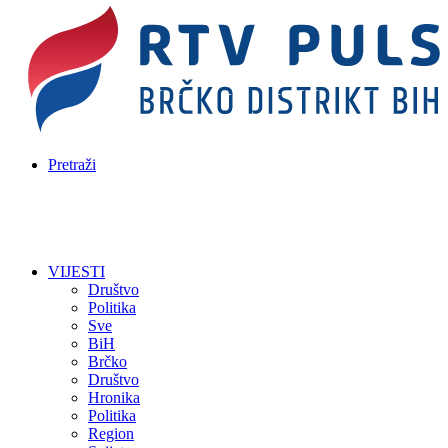
Pretraži
VIJESTI
Društvo
Politika
Sve
BiH
Brčko
Društvo
Hronika
Politika
Region