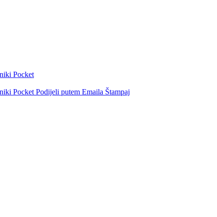
niki
Pocket
niki
Pocket
Podijeli putem Emaila
Štampaj