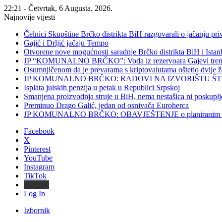
22:21 - Četvrtak, 6 Augusta. 2026.
Najnovije vijesti
Čelnici Skupštine Brčko distrikta BiH razgovarali o jačanju 
Gajić i Drljić jačaju Tempo
Otvorene nove mogućnosti saradnje Brčko distrikta BiH i Ista
JP “KOMUNALNO BRČKO”: Voda iz rezervoara Gajevi trenut
Osumnjičenom da je prevarama s kriptovalutama oštetio dvije
JP KOMUNALNO BRČKO: RADOVI NA IZVORIŠTU ŠT
Isplata julskih penzija u petak u Republici Srpskoj
Smanjena proizvodnja struje u BiH, nema nestašica ni poskuplj
Preminuo Drago Galić, jedan od osnivača Euroherca
JP KOMUNALNO BRČKO: OBAVJEŠTENJE o planiranim rado
Facebook
X
Pinterest
YouTube
Instagram
TikTok
Threads
Log In
Izbornik