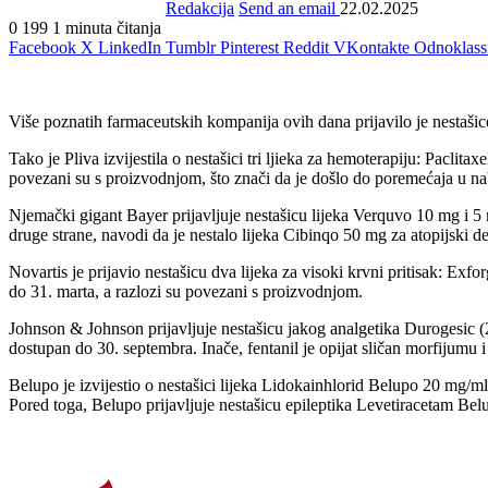
Redakcija
Send an email
22.02.2025
0
199
1 minuta čitanja
Facebook
X
LinkedIn
Tumblr
Pinterest
Reddit
VKontakte
Odnoklass
Više poznatih farmaceutskih kompanija ovih dana prijavilo je nestašic
Tako je Pliva izvijestila o nestašici tri ljiekа za hemoterapiju: Pacli
povezani su s proizvodnjom, što znači da je došlo do poremećaja u na
Njemački gigant Bayer prijavljuje nestašicu liјeka Verquvo 10 mg i 5 mg
druge strane, navodi da je nestalo liјeka Cibinqo 50 mg za atopijski de
Novartis je prijavio nestašicu dva liјeka za visoki krvni pritisak: E
do 31. marta, a razlozi su povezani s proizvodnjom.
Johnson & Johnson prijavljuje nestašicu jakog analgetika Durogesic (2
dostupan do 30. septembra. Inače, fentanil je opijat sličan morfijumu 
Belupo je izvijestio o nestašici liјeka Lidokainhlorid Belupo 20 mg/ml,
Pored toga, Belupo prijavljuje nestašicu epileptika Levetiracetam Be