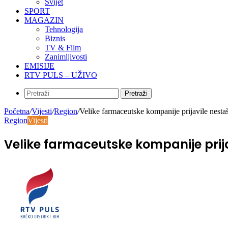
Svijet
SPORT
MAGAZIN
Tehnologija
Biznis
TV & Film
Zanimljivosti
EMISIJE
RTV PULS – UŽIVO
Pretraži
Početna
/
Vijesti
/
Region
/
Velike farmaceutske kompanije prijavile nestaš
Region
Vijesti
Velike farmaceutske kompanije prija