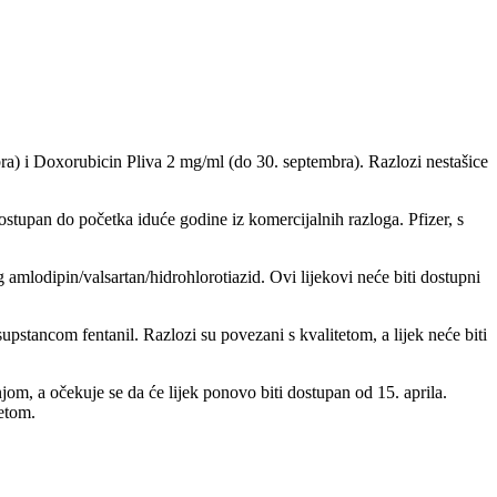
tobra) i Doxorubicin Pliva 2 mg/ml (do 30. septembra). Razlozi nestašice
dostupan do početka iduće godine iz komercijalnih razloga. Pfizer, s
amlodipin/valsartan/hidrohlorotiazid. Ovi liјekovi neće biti dostupni
pstancom fentanil. Razlozi su povezani s kvalitetom, a liјek neće biti
njom, a očekuje se da će liјek ponovo biti dostupan od 15. aprila.
tetom.