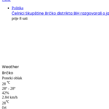
Politika
Čelnici Skupštine Brčko distrikta BiH razgovarali
prije 8 sati
00:00
Weather
Brčko
Poneki oblak
℃
28
28º - 28º
42%
2.84 km/h
℃
28
čet