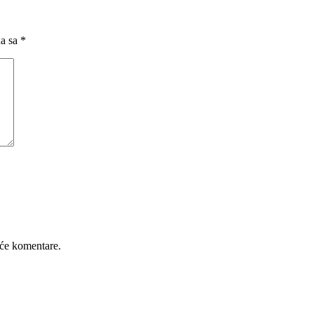
na sa
*
će komentare.