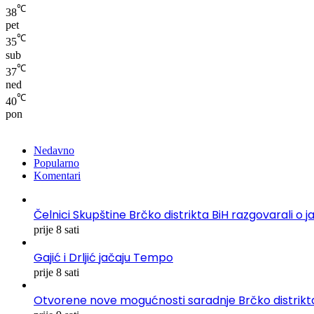
℃
38
pet
℃
35
sub
℃
37
ned
℃
40
pon
Nedavno
Popularno
Komentari
Čelnici Skupštine Brčko distrikta BiH razgovarali
prije 8 sati
Gajić i Drljić jačaju Tempo
prije 8 sati
Otvorene nove mogućnosti saradnje Brčko distrikta