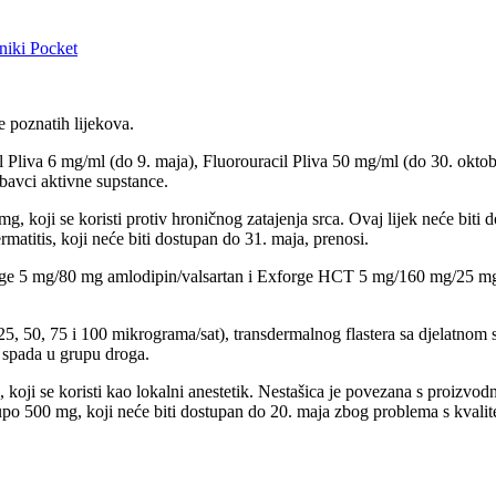
niki
Pocket
e poznatih lijekova.
taxel Pliva 6 mg/ml (do 9. maja), Fluorouracil Pliva 50 mg/ml (do 30. ok
bavci aktivne supstance.
, koji se koristi protiv hroničnog zatajenja srca. Ovaj liјek neće biti 
rmatitis, koji neće biti dostupan do 31. maja, prenosi.
xforge 5 mg/80 mg amlodipin/valsartan i Exforge HCT 5 mg/160 mg/25 mg 
5, 50, 75 i 100 mikrograma/sat), transdermalnog flastera sa djelatnom su
i spada u grupu droga.
 koji se koristi kao lokalni anestetik. Nestašica je povezana s proizvod
lupo 500 mg, koji neće biti dostupan do 20. maja zbog problema s kvali