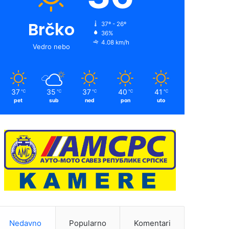
Brčko
37º - 26º
36%
4.08 km/h
Vedro nebo
37
35
37
40
41
℃
℃
℃
℃
℃
pet
sub
ned
pon
uto
Nedavno
Popularno
Komentari