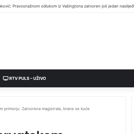
jina: Otkrivena plantaža indijske konoplje
RTV PULS – UŽIVO
om primorju: Zatvorena magistrala, brane se kuće