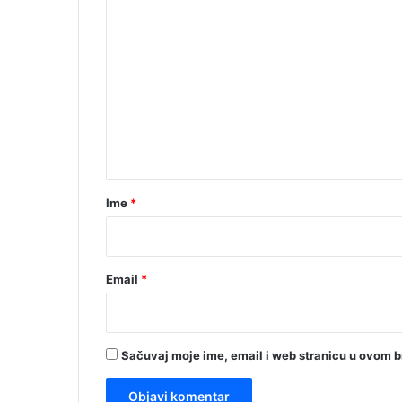
K
o
m
e
n
t
a
r
Ime
*
*
Email
*
Sačuvaj moje ime, email i web stranicu u ovom 