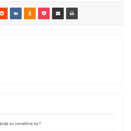
Reddit
VKontakte
Odnoklassniki
Pocket
Podijeli putem Emaila
Štampaj
olja su označena sa
*