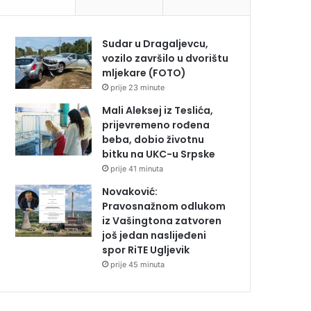
Sudar u Dragaljevcu,
vozilo završilo u dvorištu
mljekare (FOTO)
prije 23 minute
Mali Aleksej iz Teslića,
prijevremeno rođena
beba, dobio životnu
bitku na UKC-u Srpske
prije 41 minuta
Novaković:
Pravosnažnom odlukom
iz Vašingtona zatvoren
još jedan naslijeđeni
spor RiTE Ugljevik
prije 45 minuta