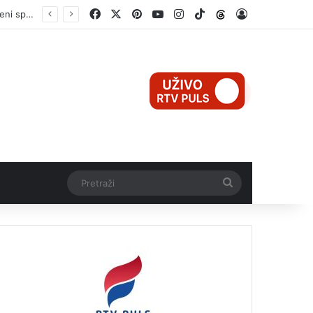
Facebook
X
Pinterest
YouTube
Instagram
TikTok
Threads
Log In
Pretraži