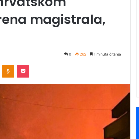
 hrvatskom
rena magistrala,
0
262
1 minuta čitanja
ontakte
Odnoklassniki
Pocket