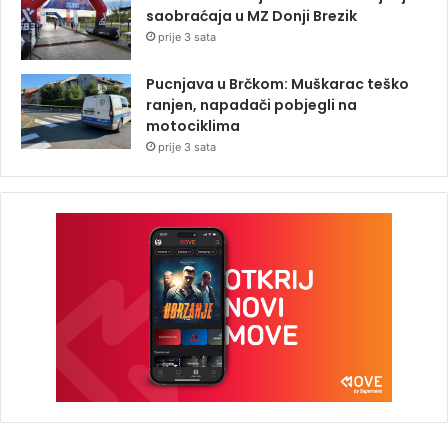
saobraćaja u MZ Donji Brezik
prije 3 sata
Pucnjava u Brčkom: Muškarac teško
ranjen, napadači pobjegli na
motociklima
prije 3 sata