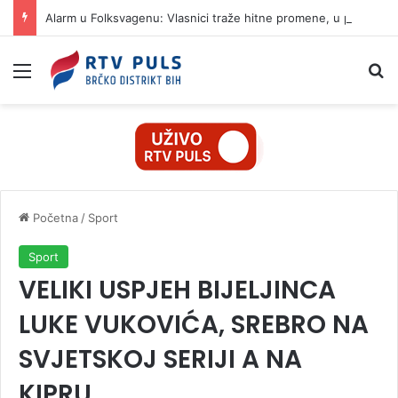
Alarm u Folksvagenu: Vlasnici traže hitne promene, u planu ukidanje 100.000 radnih mesta
Izbornik
Pr
Početna
/
Sport
Sport
VELIKI USPJEH BIJELJINCA
LUKE VUKOVIĆA, SREBRO NA
SVJETSKOJ SERIJI A NA
KIPRU