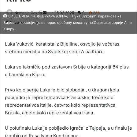
Nemanja Gavrić
S
15.02.2025
0
236
БИЈЕЉИНА, 14. ФЕБРУАРА /СРНА/ - Лука Вуковић, каратиста из
e
Kraće od minute
Бијељине, освојио је вечерас сребрну медаљу на Свјетској серији А на
n
Кипру.
d
a
Luka Vuković, karatista iz Bijeljine, osvojio je večeras
n
srebrnu medalju na Svjetskoj seriji A na Kipru.
e
m
Luka se takmičio pod zastavom Srbije u kategoriji 84 plus
a
u Larnaki na Kipru.
i
l
Prvo kolo serije Luka je bilo slobodan, u drugom kolu
pobijedio je reprezentativca Francuske, treće kolo
reprezentativca Italije, četvrto kolo reprezentativca
Brazila, a peto kolo reprezentativca Irana.
U polufinalu Luka je pobijedio igrača iz Tajpeja, a u finalu je
izgubio od Rusa Ivana Kundzinaua.