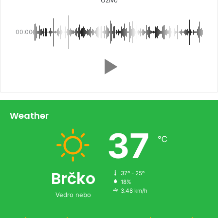
00:00
Weather
37
℃
Brčko
37º - 25º
18%
3.48 km/h
Vedro nebo