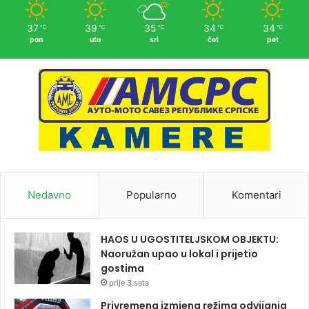
37
39
35
34
34
℃
℃
℃
℃
℃
pon
uto
sri
čet
pet
Nedavno
Popularno
Komentari
HAOS U UGOSTITELJSKOM OBJEKTU:
Naoružan upao u lokal i prijetio
gostima
prije 3 sata
Privremena izmjena režima odvijanja