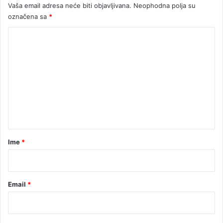
Vaša email adresa neće biti objavljivana.
Neophodna polja su
označena sa
*
K
o
m
e
n
t
a
r
Ime
*
*
Email
*