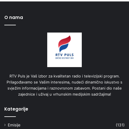
O nama
RTV Puls je Vaš izbor za kvalitetan radio i televizijski program.
Prilagođavamo se Vašim interesima, nudeći dinamično iskustvo s
svježim informacijama i raznovrsnom zabavom. Postani dio naše
zajednice i uživaj u vrhunskim medijskim sadržajima!
Kategorije
Emisije
(131)