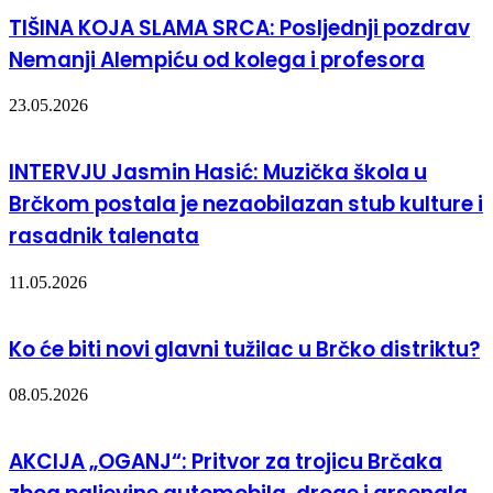
TIŠINA KOJA SLAMA SRCA: Posljednji pozdrav
Nemanji Alempiću od kolega i profesora
23.05.2026
INTERVJU Jasmin Hasić: Muzička škola u
Brčkom postala je nezaobilazan stub kulture i
rasadnik talenata
11.05.2026
Ko će biti novi glavni tužilac u Brčko distriktu?
08.05.2026
AKCIJA „OGANJ“: Pritvor za trojicu Brčaka