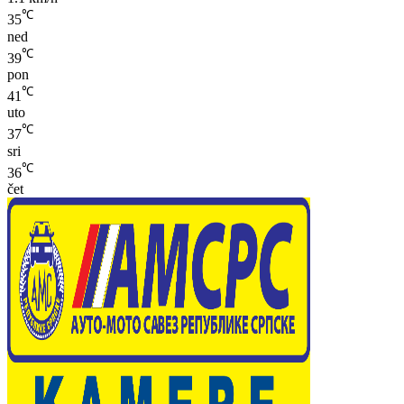
℃
35
ned
℃
39
pon
℃
41
uto
℃
37
sri
℃
36
čet