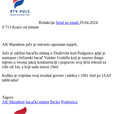
Redakcija
Send an email
29.04.2024
0
713
Kraće od minute
AK Marathon juče je ostvario ogroman uspjeh.
Juče je održan bacački miting u Draževini kod Podgorice gdje je
nastupao i brčanski bacač Voislav Grubiša koji je zauzeo drugo
mjesto u veoma jakoj konkurenciji i popravio svoj lični rekord za
više od 1m, a koji sada iznosi 19m!
Koliko je vrijedan ovaj rezultat govore i tablice i 1061 bod po IAAF
tablicama!
Tagovi
AK Marathon
bacački miting
Brcko
Podgorica