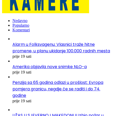
Nedavno
Popularno
Komentari
Alarm u Folksvagenu: Vlasnici traže hitne
promene, u planu ukidanje 100.000 radnih mesta
prije 19 sati
Amerika objavila nove snimke NLO-a
prije 19 sati
Penzija sa 65 godina odlazi u prošlost: Evropa
pomjera granicu, negdje će se raditi i do 74.
godine
prije 19 sati
UŽAS U SJEVERNOJ MAKEDONIJI Izbio požar u