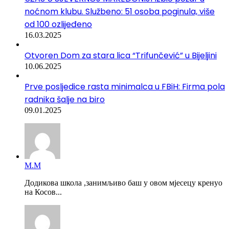
noćnom klubu. Službeno: 51 osoba poginula, više
od 100 ozlijeđeno
16.03.2025
Otvoren Dom za stara lica “Trifunčević” u Bijeljini
10.06.2025
Prve posljedice rasta minimalca u FBiH: Firma pola
radnika šalje na biro
09.01.2025
М.М
Додикова школа ,занимљиво баш у овом мјесецу кренуо
на Косов...