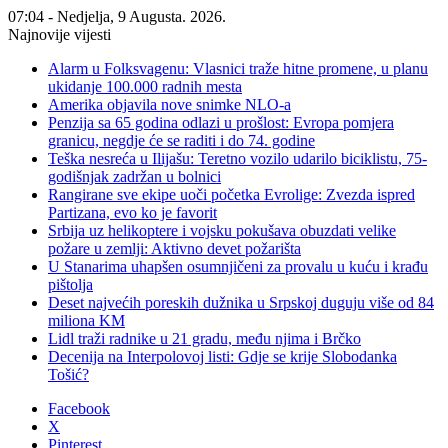
07:04 - Nedjelja, 9 Augusta. 2026.
Najnovije vijesti
Alarm u Folksvagenu: Vlasnici traže hitne promene, u planu
ukidanje 100.000 radnih mesta
Amerika objavila nove snimke NLO-a
Penzija sa 65 godina odlazi u prošlost: Evropa pomjera
granicu, negdje će se raditi i do 74. godine
Teška nesreća u Ilijašu: Teretno vozilo udarilo biciklistu, 75-
godišnjak zadržan u bolnici
Rangirane sve ekipe uoči početka Evrolige: Zvezda ispred
Partizana, evo ko je favorit
Srbija uz helikoptere i vojsku pokušava obuzdati velike
požare u zemlji: Aktivno devet požarišta
U Stanarima uhapšen osumnjičeni za provalu u kuću i krađu
pištolja
Deset najvećih poreskih dužnika u Srpskoj duguju više od 84
miliona KM
Lidl traži radnike u 21 gradu, među njima i Brčko
Decenija na Interpolovoj listi: Gdje se krije Slobodanka
Tošić?
Facebook
X
Pinterest