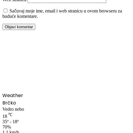
Sačuvaj moje ime, email i web stranicu u ovom browseru za
buduće komentare.
00:00
Weather
Brčko
Vedro nebo
℃
18
35º - 18º
70%
1.1 km/h