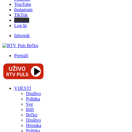
YouTube
Instagram
TikTok
Threads
Log In
Izbornik
Pretraži
VIJESTI
Društvo
Politika
Sve
BiH
Brčko
Društvo
Hronika
Politika