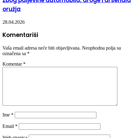
zbog paljevine automobila, droge i arsenala
oružja
28.04.2026
Komentariši
Vaša email adresa neće biti objavljivana.
Neophodna polja su
označena sa
*
Komentar
*
Ime
*
Email
*
Web stranica