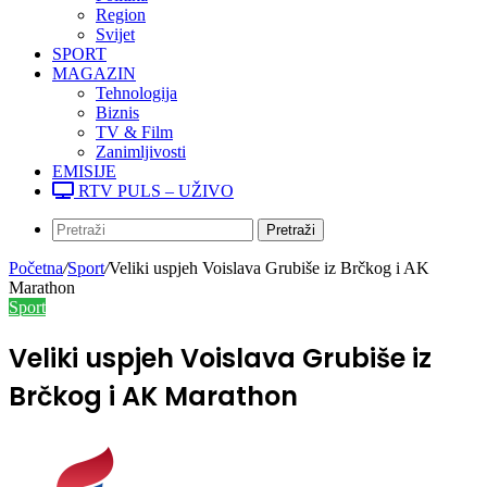
Region
Svijet
SPORT
MAGAZIN
Tehnologija
Biznis
TV & Film
Zanimljivosti
EMISIJE
RTV PULS – UŽIVO
Pretraži
Početna
/
Sport
/
Veliki uspjeh Voislava Grubiše iz Brčkog i AK
Marathon
Sport
Veliki uspjeh Voislava Grubiše iz
Brčkog i AK Marathon