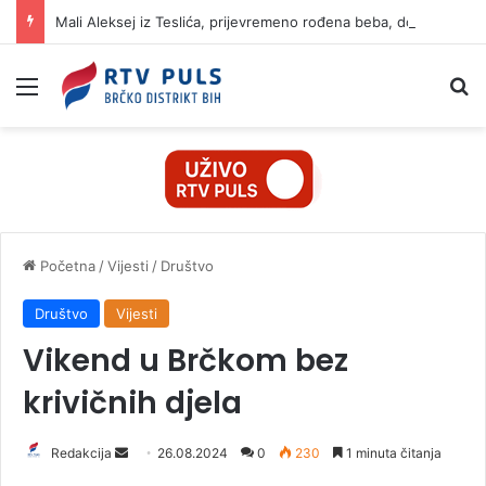
Mali Aleksej iz Teslića, prijevremeno rođena beba, dobio životnu bitku na UKC-u Srpske
Izbornik
Pr
Početna
/
Vijesti
/
Društvo
Društvo
Vijesti
Vikend u Brčkom bez
krivičnih djela
Redakcija
S
26.08.2024
0
230
1 minuta čitanja
e