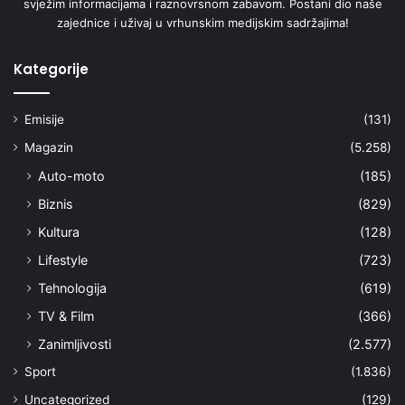
svježim informacijama i raznovrsnom zabavom. Postani dio naše
zajednice i uživaj u vrhunskim medijskim sadržajima!
Kategorije
Emisije
(131)
Magazin
(5.258)
Auto-moto
(185)
Biznis
(829)
Kultura
(128)
Lifestyle
(723)
Tehnologija
(619)
TV & Film
(366)
Zanimljivosti
(2.577)
Sport
(1.836)
Uncategorized
(129)