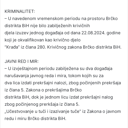
n
KRIMINALITET:
d
– U navedenom vremenskom periodu na prostoru Brčko
a
distrikta BiH nije bilo zabilježenih krivičnih
n
djela izuzev jednog događaja od dana 22.08.2024. godine
e
koji je okvalifikovan kao krivično djelo
m
a
“Krađa” iz člana 280. Krivičnog zakona Brčko distrikta BiH.
i
l
JAVNI RED I MIR:
– U izvještajnom periodu zabilježena su dva događaja
narušavanja javnog reda i mira, tokom kojih su za
dva lica izdati prekršajni nalozi, zbog počinjenih prekršaja
iz člana 5. Zakona o prekršajima Brčko
distrikta BiH, dok je jednom licu izdat prekršajni nalog
zbog počinjenog prerkšaja iz člana 5.
„Učestvovanje u tuči i izazivanje tuče” iz Zakona o javnom
redu i miru Brčko distrikta BiH.