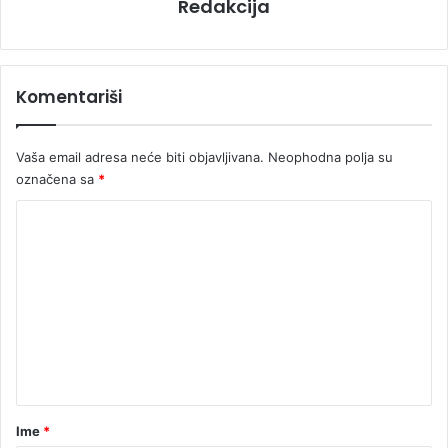
Redakcija
Komentariši
Vaša email adresa neće biti objavljivana.
Neophodna polja su
označena sa
*
K
o
m
e
n
t
a
r
Ime
*