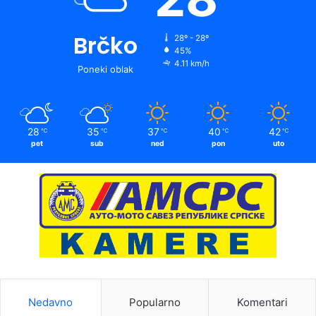
Brčko
28º - 28º
45%
4.11 km/h
Poneki oblak
28
35
37
40
42
℃
℃
℃
℃
℃
pet
sub
ned
pon
uto
Nedavno
Popularno
Komentari