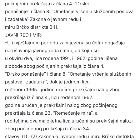
počinjenih prekršaja iz člana 4. “Drsko
ponašanje” i člana 8. “Ometanje vršenja službenih poslova
i zadataka” Zakona o javnom redu i
miru Brčko distrikta BiH.
JAVNI RED I MIR:
-U izvještajnom periodu zabilježena su četiri događaja
narušavanja javnog reda i mira, od kojih su
u okviru dva, lica rođena 1991. i 1962. godine lišena
slobode zbog počinjenih prekršaja iz člana 4.
“Drsko ponašanje” i člana 8. “Ometanje vršenja službenih
poslova i zadataka”, dok je jednom licu
rođenom 1965. godine uručen prekršajni nalog zbog
prekršaja iz člana 4., licu rođenom 1962.
godine uručen je prekršajni nalog zbog počinjenog
prekršaja iz člana 23. “Remećenje mira”, a
roditeljima dva maloljetna lica uručeni su prekršajni nalozi
zbog počinjenog prekršaja iz člana 34.
stavovi (1) i (2) Zakona o javnom redu i miru Brčko distrikta