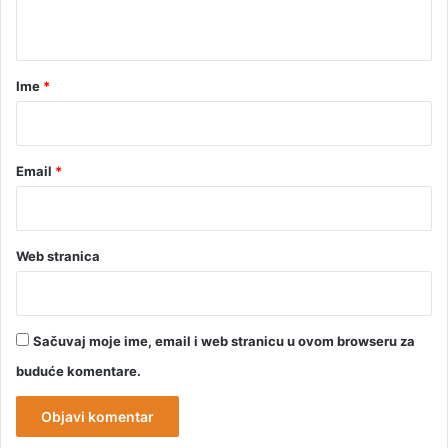
t
a
r
Ime
*
*
Email
*
Web stranica
Sačuvaj moje ime, email i web stranicu u ovom browseru za
buduće komentare.