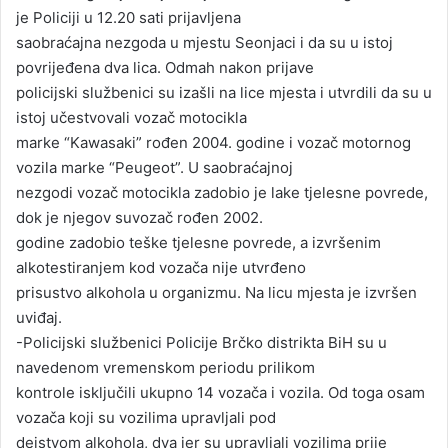
je Policiji u 12.20 sati prijavljena
saobraćajna nezgoda u mjestu Seonjaci i da su u istoj
povrijeđena dva lica. Odmah nakon prijave
policijski službenici su izašli na lice mjesta i utvrdili da su u
istoj učestvovali vozač motocikla
marke “Kawasaki” rođen 2004. godine i vozač motornog
vozila marke “Peugeot”. U saobraćajnoj
nezgodi vozač motocikla zadobio je lake tjelesne povrede,
dok je njegov suvozač rođen 2002.
godine zadobio teške tjelesne povrede, a izvršenim
alkotestiranjem kod vozača nije utvrđeno
prisustvo alkohola u organizmu. Na licu mjesta je izvršen
uviđaj.
-Policijski službenici Policije Brčko distrikta BiH su u
navedenom vremenskom periodu prilikom
kontrole isključili ukupno 14 vozača i vozila. Od toga osam
vozača koji su vozilima upravljali pod
dejstvom alkohola, dva jer su upravljali vozilima prije