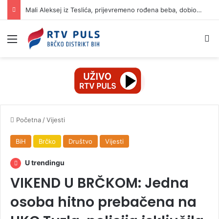
Mali Aleksej iz Teslića, prijevremeno rođena beba, dobio životnu bitku na UKC-u Srpske
Izbornik
Pr
Početna
/
Vijesti
BiH
Brčko
Društvo
Vijesti
U trendingu
VIKEND U BRČKOM: Jedna
osoba hitno prebačena na