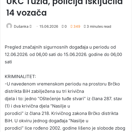
UKC Tuzla, policija isključila
14 vozača
Dušanka
S
15.06.2026
0
349
3 minutes read
e
n
Pregled značajnih sigurnosnih događaja u periodu od
d
12.06.2026. od 06,00 sati do 15.06.2026. godine do 06,00
a
sati
n
e
KRIMINALITET:
m
a
-U navedenom vremenskom periodu na prostoru Brčko
i
distrikta BiH zabilježena su tri krivična
l
djela i to: jedno “Oštećenje tuđe stvari” iz člana 287. stav
(1) i dva krivična djela “Nasilje u
porodici” iz člana 218. Krivičnog zakona Brčko distrikta
BiH. U okviru jednog događaja “Nasilje u
porodici” lice rođeno 2002. godine lišeno je slobode zbog