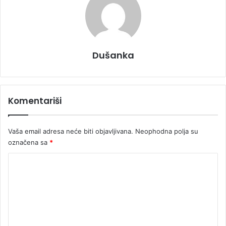
Dušanka
Komentariši
Vaša email adresa neće biti objavljivana.
Neophodna polja su
označena sa
*
K
o
m
e
n