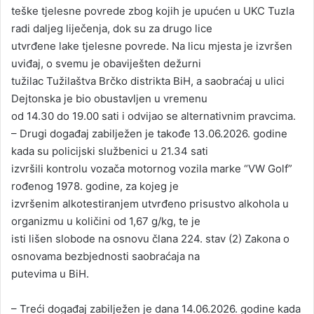
teške tjelesne povrede zbog kojih je upućen u UKC Tuzla
radi daljeg liječenja, dok su za drugo lice
utvrđene lake tjelesne povrede. Na licu mjesta je izvršen
uviđaj, o svemu je obaviješten dežurni
tužilac Tužilaštva Brčko distrikta BiH, a saobraćaj u ulici
Dejtonska je bio obustavljen u vremenu
od 14.30 do 19.00 sati i odvijao se alternativnim pravcima.
– Drugi događaj zabilježen je takođe 13.06.2026. godine
kada su policijski službenici u 21.34 sati
izvršili kontrolu vozača motornog vozila marke “VW Golf”
rođenog 1978. godine, za kojeg je
izvršenim alkotestiranjem utvrđeno prisustvo alkohola u
organizmu u količini od 1,67 g/kg, te je
isti lišen slobode na osnovu člana 224. stav (2) Zakona o
osnovama bezbjednosti saobraćaja na
putevima u BiH.
– Treći događaj zabilježen je dana 14.06.2026. godine kada