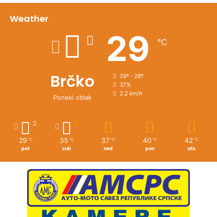
Weather
29
℃
Brčko
29º - 28º
37%
2.2 km/h
Poneki oblak
29
35
37
40
42
℃
℃
℃
℃
℃
pet
sub
ned
pon
uto