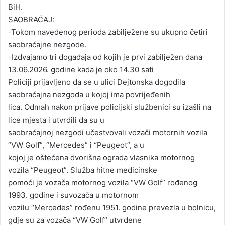
BiH.
SAOBRAĆAJ:
-Tokom navedenog perioda zabilježene su ukupno četiri
saobraćajne nezgode.
-Izdvajamo tri događaja od kojih je prvi zabilježen dana
13.06.2026. godine kada je oko 14.30 sati
Policiji prijavljeno da se u ulici Dejtonska dogodila
saobraćajna nezgoda u kojoj ima povrijeđenih
lica. Odmah nakon prijave policijski službenici su izašli na
lice mjesta i utvrdili da su u
saobraćajnoj nezgodi učestvovali vozači motornih vozila
“VW Golf”, “Mercedes” i “Peugeot”, a u
kojoj je oštećena dvorišna ograda vlasnika motornog
vozila “Peugeot”. Služba hitne medicinske
pomoći je vozača motornog vozila “VW Golf” rođenog
1993. godine i suvozača u motornom
vozilu “Mercedes” rođenu 1951. godine prevezla u bolnicu,
gdje su za vozača “VW Golf” utvrđene