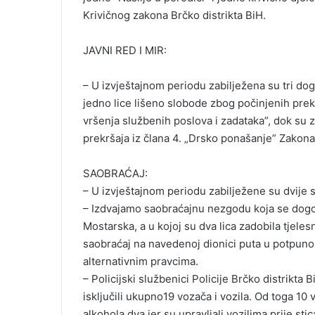
Krivičnog zakona Brčko distrikta BiH.
JAVNI RED I MIR:
– U izvještajnom periodu zabilježena su tri do
jedno lice lišeno slobode zbog počinjenih prek
vršenja službenih poslova i zadataka”, dok su z
prekršaja iz člana 4. „Drsko ponašanje” Zakona
SAOBRAĆAJ:
– U izvještajnom periodu zabilježene su dvije
– Izdvajamo saobraćajnu nezgodu koja se dogodi
Mostarska, a u kojoj su dva lica zadobila tjeles
saobraćaj na navedenoj dionici puta u potpunost
alternativnim pravcima.
– Policijski službenici Policije Brčko distrikt
isključili ukupno19 vozača i vozila. Od toga 10 
alkohola,dva jer su upravljali vozilima prije sti