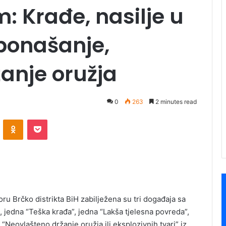
: Krađe, nasilje u
 ponašanje,
anje oružja
0
263
2 minutes read
ontakte
Odnoklassniki
Pocket
 Brčko distrikta BiH zabilježena su tri događaja sa
a”, jedna “Teška krađa”, jedna “Lakša tjelesna povreda”,
 “Neovlašteno držanje oružja ili eksplozivnih tvari” iz