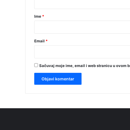
a
r
Ime
*
*
Email
*
Sačuvaj moje ime, email i web stranicu u ovom 