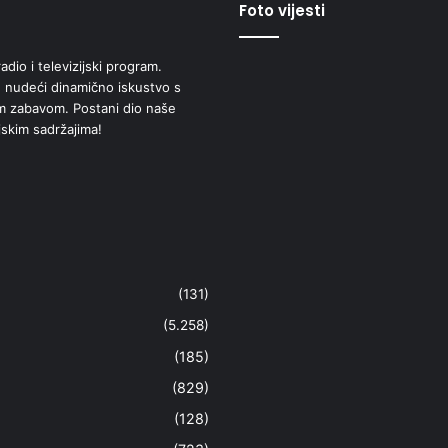
Foto vijesti
adio i televizijski program.
 nudeći dinamično iskustvo s
om zabavom. Postani dio naše
jskim sadržajima!
(131)
(5.258)
(185)
(829)
(128)