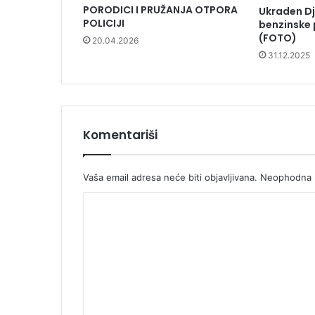
PORODICI I PRUŽANJA OTPORA
Ukraden Dj
POLICIJI
benzinske 
(FOTO)
20.04.2026
31.12.2025
Komentariši
Vaša email adresa neće biti objavljivana.
Neophodna p
K
o
m
e
n
t