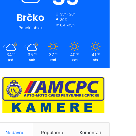
Brčko
35º - 26º
30%
6.4 km/h
Poneki oblak
34
35
37
40
41
℃
℃
℃
℃
℃
pet
sub
ned
pon
uto
Nedavno
Popularno
Komentari