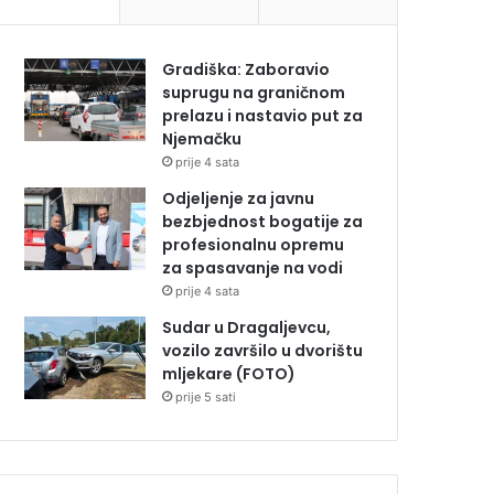
Gradiška: Zaboravio
suprugu na graničnom
prelazu i nastavio put za
Njemačku
prije 4 sata
Odjeljenje za javnu
bezbjednost bogatije za
profesionalnu opremu
za spasavanje na vodi
prije 4 sata
Sudar u Dragaljevcu,
vozilo završilo u dvorištu
mljekare (FOTO)
prije 5 sati