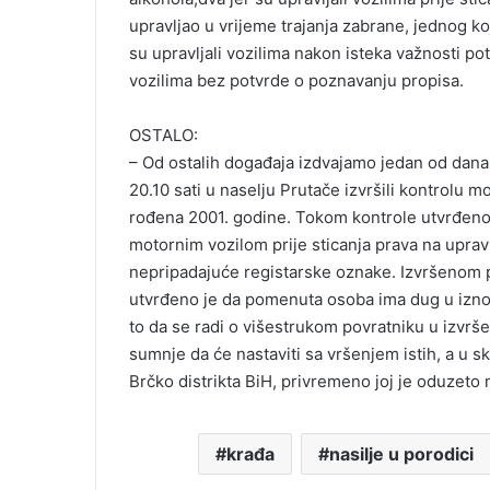
upravljao u vrijeme trajanja zabrane, jednog koj
su upravljali vozilima nakon isteka važnosti potv
vozilima bez potvrde o poznavanju propisa.
OSTALO:
– Od ostalih događaja izdvajamo jedan od dana 
20.10 sati u naselju Prutače izvršili kontrolu m
rođena 2001. godine. Tokom kontrole utvrđeno
motornim vozilom prije sticanja prava na uprav
nepripadajuće registarske oznake. Izvršenom 
utvrđeno je da pomenuta osoba ima dug u iznos
to da se radi o višestrukom povratniku u izvrše
sumnje da će nastaviti sa vršenjem istih, a u sk
Brčko distrikta BiH, privremeno joj je oduzeto
krađa
nasilje u porodici