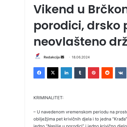
Vikend u Brčkom
porodici, drsko
neovlašteno drž
Redakcija
S
18.06.2024
e
Facebook
X
LinkedIn
Tumblr
Pinterest
Reddit
VK
n
d
a
n
KRIMINALITET:
e
m
– U navedenom vremenskom periodu na prostoru
a
i
obilježjima pet krivičnih djela i to jedna “Krađ
l
jedno “Nasilje u porodici” i jedno krivično djelo