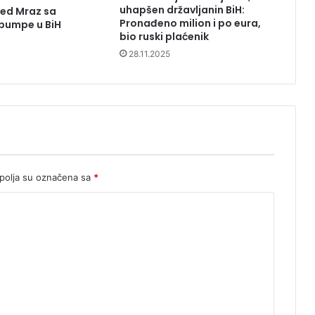
uhapšen državljanin BiH:
ed Mraz sa
Pronađeno milion i po eura,
pumpe u BiH
bio ruski plaćenik
28.11.2025
olja su označena sa
*