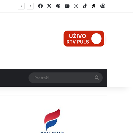
Facebook
X
Pinterest
YouTube
Instagram
TikTok
Threads
Log In
Mali Aleksej iz Teslića, prijevremeno rođena beba, dobio životnu bitku na UKC-u Srpske
Pretraži