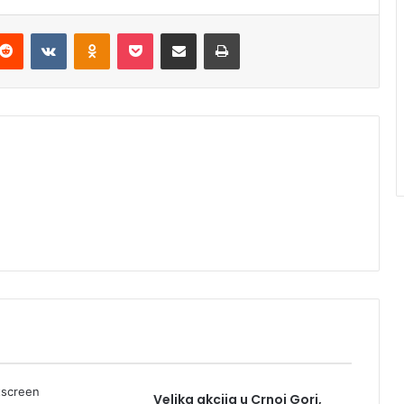
Reddit
VKontakte
Odnoklassniki
Pocket
Podijeli putem Emaila
Štampaj
Velika akcija u Crnoj Gori,