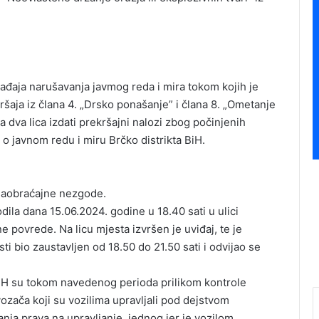
gađaja narušavanja javmog reda i mira tokom kojih je
ršaja iz člana 4. „Drsko ponašanje” i člana 8. „Ometanje
a dva lica izdati prekršajni nalozi zbog počinjenih
 o javnom redu i miru Brčko distrikta BiH.
 saobraćajne nezgode.
la dana 15.06.2024. godine u 18.40 sati u ulici
ne povrede. Na licu mjesta izvršen je uviđaj, te je
i bio zaustavljen od 18.50 do 21.50 sati i odvijao se
a BiH su tokom navedenog perioda prilikom kontrole
vozača koji su vozilima upravljali pod dejstvom
canja prava na upravljanje, jednog jer je vozilom