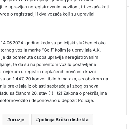
i je upravljao neregistrovanim vozilom, tri vozača koji
rde o registraciji i dva vozača koji su upravljali
14.06.2024. godine kada su policijski službenici oko
otornog vozila marke “Golf” kojim je upravljala A.K.
 je da pomenuta osoba upravlja neregistrovanim
ljanje, te da su na pomentom vozilu postavljene
provjerom u registru neplaćenih novčanih kazni
u od 1.447, 20 konvertibilnih maraka, a s obzirom na
nju prekršaja iz oblasti saobraćaja i zbog osnova
ladu sa članom 20. stav (1) i (2) Zakona o prekršajima
 motornovozilo i deponovano u depozit Policije.
oruzje
policija Brčko distirkta