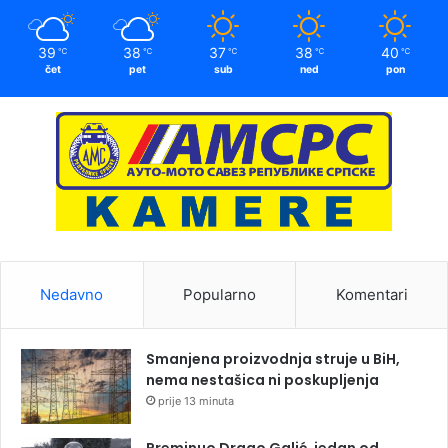
39
38
37
38
40
℃
℃
℃
℃
℃
čet
pet
sub
ned
pon
Nedavno
Popularno
Komentari
Smanjena proizvodnja struje u BiH,
nema nestašica ni poskupljenja
prije 13 minuta
Preminuo Drago Galić, jedan od