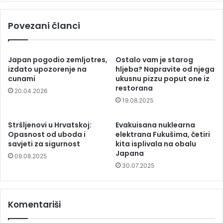
Povezani članci
Japan pogodio zemljotres,
Ostalo vam je starog
izdato upozorenje na
hljeba? Napravite od njega
cunami
ukusnu pizzu poput one iz
restorana
20.04.2026
19.08.2025
Stršljenovi u Hrvatskoj:
Evakuisana nuklearna
Opasnost od uboda i
elektrana Fukušima, četiri
savjeti za sigurnost
kita isplivala na obalu
Japana
09.08.2025
30.07.2025
Komentariši