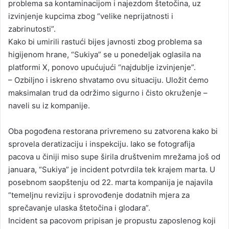
problema sa kontaminacijom i najezdom štetočina, uz
izvinjenje kupcima zbog “velike neprijatnosti i
zabrinutosti”.
Kako bi umirili rastući bijes javnosti zbog problema sa
higijenom hrane, “Sukiya” se u ponedeljak oglasila na
platformi X, ponovo upućujući “najdublje izvinjenje”.
– Ozbiljno i iskreno shvatamo ovu situaciju. Uložit ćemo
maksimalan trud da održimo sigurno i čisto okruženje –
naveli su iz kompanije.
Oba pogođena restorana privremeno su zatvorena kako bi
sprovela deratizaciju i inspekciju. Iako se fotografija
pacova u činiji miso supe širila društvenim mrežama još od
januara, “Sukiya” je incident potvrdila tek krajem marta. U
posebnom saopštenju od 22. marta kompanija je najavila
“temeljnu reviziju i sprovođenje dodatnih mjera za
sprečavanje ulaska štetočina i glodara”.
Incident sa pacovom pripisan je propustu zaposlenog koji