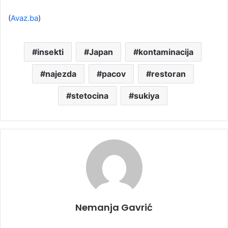
(
Avaz.ba
)
insekti
Japan
kontaminacija
najezda
pacov
restoran
stetocina
sukiya
Nemanja Gavrić