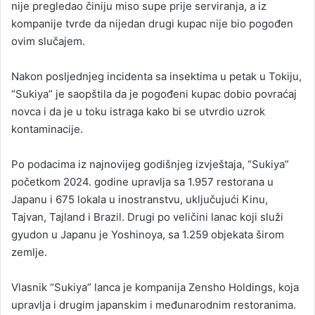
nije pregledao činiju miso supe prije serviranja, a iz
kompanije tvrde da nijedan drugi kupac nije bio pogođen
ovim slučajem.
Nakon posljednjeg incidenta sa insektima u petak u Tokiju,
“Sukiya” je saopštila da je pogođeni kupac dobio povraćaj
novca i da je u toku istraga kako bi se utvrdio uzrok
kontaminacije.
Po podacima iz najnovijeg godišnjeg izvještaja, “Sukiya”
početkom 2024. godine upravlja sa 1.957 restorana u
Japanu i 675 lokala u inostranstvu, uključujući Kinu,
Tajvan, Tajland i Brazil. Drugi po veličini lanac koji služi
gyudon u Japanu je Yoshinoya, sa 1.259 objekata širom
zemlje.
Vlasnik “Sukiya” lanca je kompanija Zensho Holdings, koja
upravlja i drugim japanskim i međunarodnim restoranima.