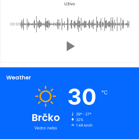
Uživo
00:00
Weather
30
℃
Brčko
39º - 27º
32%
1.46 km/h
Vedro nebo