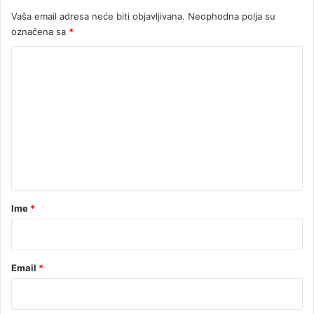
Vaša email adresa neće biti objavljivana.
Neophodna polja su
označena sa
*
K
o
m
e
n
t
a
r
Ime
*
*
Email
*