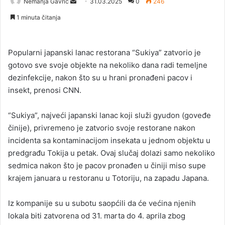
Nemanja Gavrić
S
31.03.2025
0
246
e
1 minuta čitanja
n
d
a
Popularni japanski lanac restorana “Sukiya” zatvorio je
n
gotovo sve svoje objekte na nekoliko dana radi temeljne
e
dezinfekcije, nakon što su u hrani pronađeni pacov i
m
insekt, prenosi CNN.
a
i
“Sukiya”, najveći japanski lanac koji služi gyudon (goveđe
l
činije), privremeno je zatvorio svoje restorane nakon
incidenta sa kontaminacijom insekata u jednom objektu u
predgrađu Tokija u petak. Ovaj slučaj dolazi samo nekoliko
sedmica nakon što je pacov pronađen u činiji miso supe
krajem januara u restoranu u Totoriju, na zapadu Japana.
Iz kompanije su u subotu saopćili da će većina njenih
lokala biti zatvorena od 31. marta do 4. aprila zbog