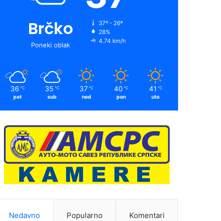
Brčko
37º - 26º
28%
4.74 km/h
Poneki oblak
36
35
37
40
41
℃
℃
℃
℃
℃
pet
sub
ned
pon
uto
Nedavno
Popularno
Komentari