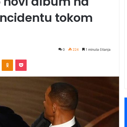
o novi album na
incidentu tokom
0
224
1 minuta čitanja
ontakte
Odnoklassniki
Pocket