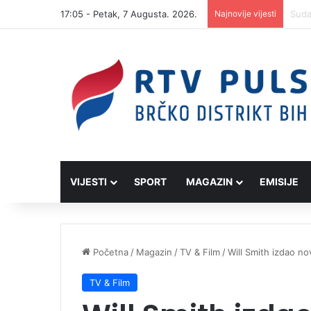
17:05 - Petak, 7 Augusta. 2026.
Najnovije vijesti
VIJESTI
SPORT
MAGAZIN
EMISIJE
Početna
/
Magazin
/
TV & Film
/
Will Smith izdao n
TV & Film