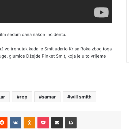
ilm sedam dana nakon incidenta.
 uživo trenutak kada je Smit udario Krisa Roka zbog toga
uge, glumice Džejde Pinket Smit, koja je u to vrijeme
ar
rep
samar
will smith
Reddit
VKontakte
Odnoklassniki
Pocket
Podijeli putem Emaila
Štampaj