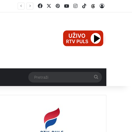
Facebook
X
Pinterest
YouTube
Instagram
TikTok
Threads
Log In
Mali Aleksej iz Teslića, prijevremeno rođena beba, dobio životnu bitku na UKC-u Srpske
Pretraži