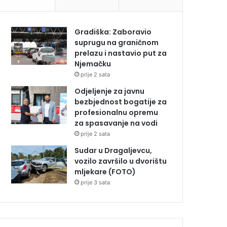
Gradiška: Zaboravio
suprugu na graničnom
prelazu i nastavio put za
Njemačku
prije 2 sata
Odjeljenje za javnu
bezbjednost bogatije za
profesionalnu opremu
za spasavanje na vodi
prije 2 sata
Sudar u Dragaljevcu,
vozilo završilo u dvorištu
mljekare (FOTO)
prije 3 sata