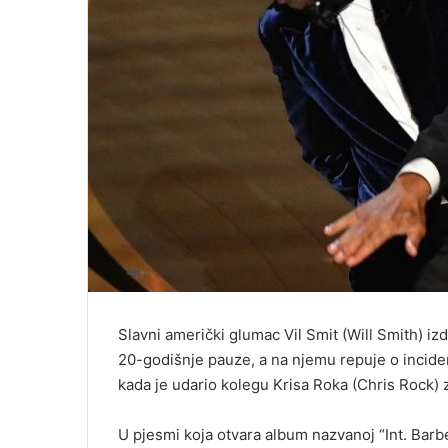
Slavni američki glumac Vil Smit (Will Smith) i
20-godišnje pauze, a na njemu repuje o incide
kada je udario kolegu Krisa Roka (Chris Rock) 
U pjesmi koja otvara album nazvanoj “Int. Bar