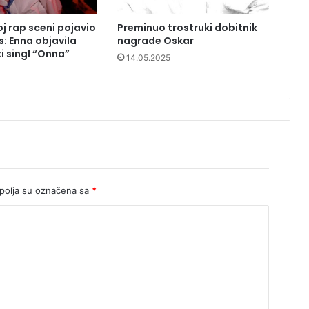
 rap sceni pojavio
Preminuo trostruki dobitnik
s: Enna objavila
nagrade Oskar
i singl “Onna”
14.05.2025
olja su označena sa
*