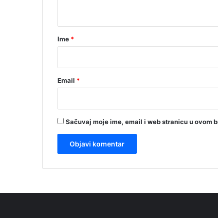
t
a
r
Ime
*
*
Email
*
Sačuvaj moje ime, email i web stranicu u ovom 