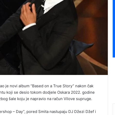
zdao je novi album “Based on a True Story” nakon čak
ntu koji se desio tokom dodjele Oskara 2022. godine
zbog šale koju je napravio na račun Vilove supruge.
bershop – Day”, pored Smita nastupaju DJ Džezi Džef i