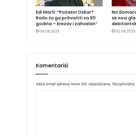
Edi Marfi: “Počasni Oskar?
Na domaćoj
Rado ću ga prihvatiti sa 90
se novi gla
godina – krezav i zahvalan”
debitantsk
08.08.2025
02.06.2025
Komentariši
Vaša email adresa neće biti objavljivana.
Neophodna p
K
o
m
e
n