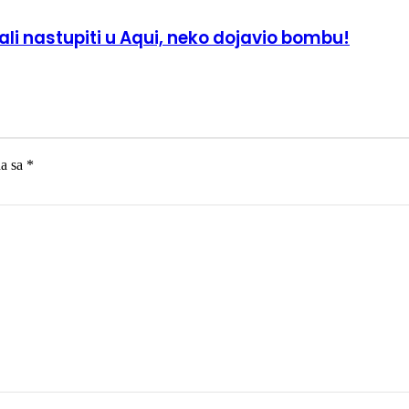
ali nastupiti u Aqui, neko dojavio bombu!
na sa
*