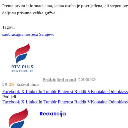
Prema prvim informacijama, jedna osoba je povrijeđena, ali stepen povr
dalje su prisutne velike gužve.
Tagovi
saobraćajna nesreća
Sarajevo
Redakcija
Send an email
28.08.2024
0
293
Kraće od minute
Facebook
X
LinkedIn
Tumblr
Pinterest
Reddit
VKontakte
Odnoklass
Podijeli
Facebook
X
LinkedIn
Tumblr
Pinterest
Reddit
VKontakte
Odnoklass
Redakcija