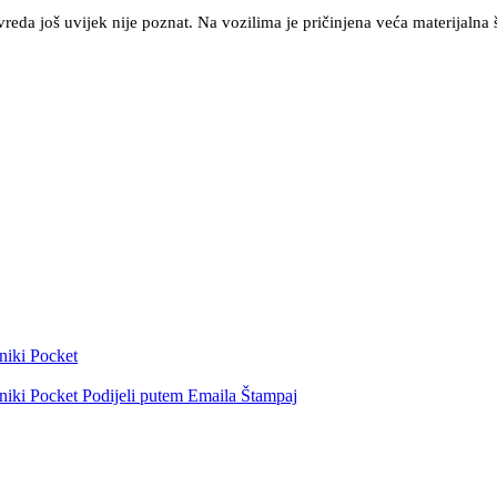
eda još uvijek nije poznat. Na vozilima je pričinjena veća materijalna š
niki
Pocket
niki
Pocket
Podijeli putem Emaila
Štampaj