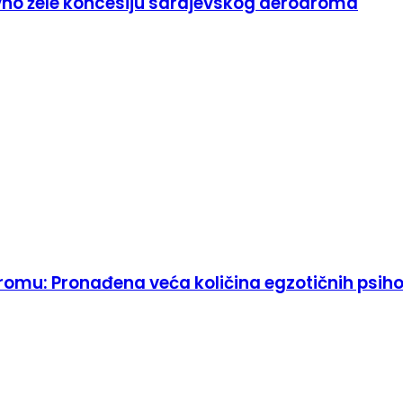
vno žele koncesiju sarajevskog aerodroma
mu: Pronađena veća količina egzotičnih psiho