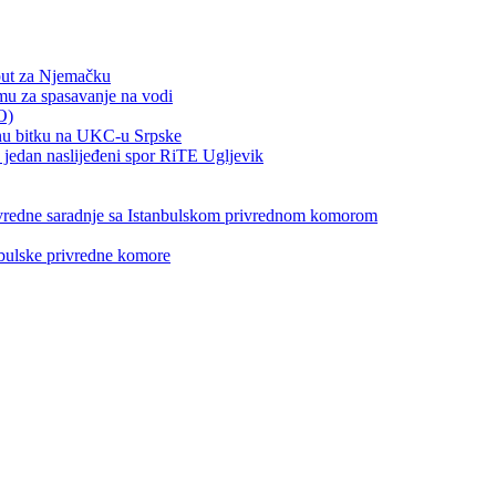
put za Njemačku
emu za spasavanje na vodi
O)
otnu bitku na UKC-u Srpske
jedan naslijeđeni spor RiTE Ugljevik
privredne saradnje sa Istanbulskom privrednom komorom
nbulske privredne komore