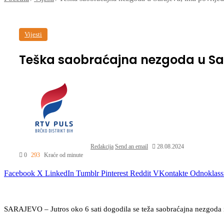
Vijesti
Teška saobraćajna nezgoda u Sar
Redakcija
Send an email
28.08.2024
0
293
Kraće od minute
Facebook
X
LinkedIn
Tumblr
Pinterest
Reddit
VKontakte
Odnoklass
SARAJEVO – Jutros oko 6 sati dogodila se teža saobraćajna nezgoda na 