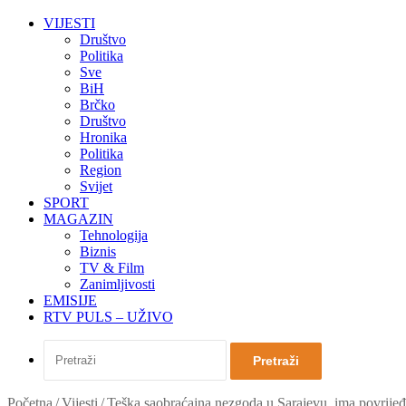
VIJESTI
Društvo
Politika
Sve
BiH
Brčko
Društvo
Hronika
Politika
Region
Svijet
SPORT
MAGAZIN
Tehnologija
Biznis
TV & Film
Zanimljivosti
EMISIJE
RTV PULS – UŽIVO
Pretraži
Početna
/
Vijesti
/
Teška saobraćajna nezgoda u Sarajevu, ima povrije