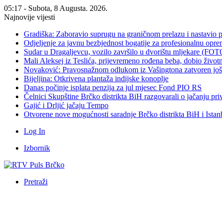
05:17 - Subota, 8 Augusta. 2026.
Najnovije vijesti
Gradiška: Zaboravio suprugu na graničnom prelazu i nastavio 
Odjeljenje za javnu bezbjednost bogatije za profesionalnu opr
Sudar u Dragaljevcu, vozilo završilo u dvorištu mljekare (FOT
Mali Aleksej iz Teslića, prijevremeno rođena beba, dobio živ
Novaković: Pravosnažnom odlukom iz Vašingtona zatvoren još 
Bijeljina: Otkrivena plantaža indijske konoplje
Danas počinje isplata penzija za jul mjesec Fond PIO RS
Čelnici Skupštine Brčko distrikta BiH razgovarali o jačanju 
Gajić i Drljić jačaju Tempo
Otvorene nove mogućnosti saradnje Brčko distrikta BiH i Ista
Log In
Izbornik
Pretraži