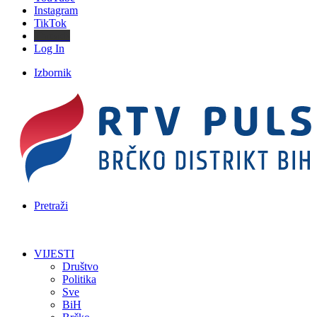
Instagram
TikTok
Threads
Log In
Izbornik
Pretraži
VIJESTI
Društvo
Politika
Sve
BiH