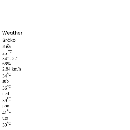
00:00
Weather
Brčko
Kiša
℃
25
34º - 22º
68%
2.84 km/h
℃
34
sub
℃
36
ned
℃
39
pon
℃
41
uto
℃
39