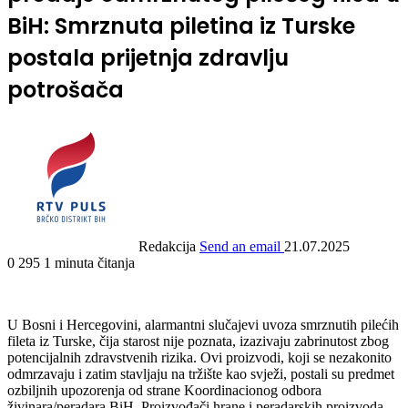
BiH: Smrznuta piletina iz Turske
postala prijetnja zdravlju
potrošača
Redakcija
Send an email
21.07.2025
0
295
1 minuta čitanja
U Bosni i Hercegovini, alarmantni slučajevi uvoza smrznutih pilećih
fileta iz Turske, čija starost nije poznata, izazivaju zabrinutost zbog
potencijalnih zdravstvenih rizika. Ovi proizvodi, koji se nezakonito
odmrzavaju i zatim stavljaju na tržište kao svježi, postali su predmet
ozbiljnih upozorenja od strane Koordinacionog odbora
živinara/peradara BiH. Proizvođači hrane i peradarskih proizvoda