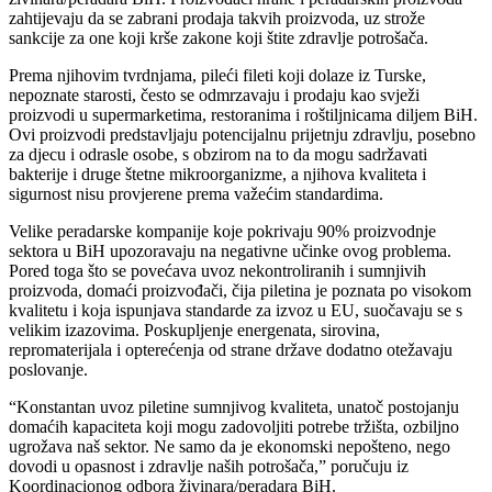
zahtijevaju da se zabrani prodaja takvih proizvoda, uz strože
sankcije za one koji krše zakone koji štite zdravlje potrošača.
Prema njihovim tvrdnjama, pileći fileti koji dolaze iz Turske,
nepoznate starosti, često se odmrzavaju i prodaju kao svježi
proizvodi u supermarketima, restoranima i roštiljnicama diljem BiH.
Ovi proizvodi predstavljaju potencijalnu prijetnju zdravlju, posebno
za djecu i odrasle osobe, s obzirom na to da mogu sadržavati
bakterije i druge štetne mikroorganizme, a njihova kvaliteta i
sigurnost nisu provjerene prema važećim standardima.
Velike peradarske kompanije koje pokrivaju 90% proizvodnje
sektora u BiH upozoravaju na negativne učinke ovog problema.
Pored toga što se povećava uvoz nekontroliranih i sumnjivih
proizvoda, domaći proizvođači, čija piletina je poznata po visokom
kvalitetu i koja ispunjava standarde za izvoz u EU, suočavaju se s
velikim izazovima. Poskupljenje energenata, sirovina,
repromaterijala i opterećenja od strane države dodatno otežavaju
poslovanje.
“Konstantan uvoz piletine sumnjivog kvaliteta, unatoč postojanju
domaćih kapaciteta koji mogu zadovoljiti potrebe tržišta, ozbiljno
ugrožava naš sektor. Ne samo da je ekonomski nepošteno, nego
dovodi u opasnost i zdravlje naših potrošača,” poručuju iz
Koordinacionog odbora živinara/peradara BiH.