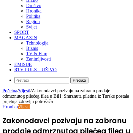
Brčko
Društvo
Hronika
Politika
Region
Svijet
SPORT
MAGAZIN
Tehnologija
Biznis
TV & Film
Zanimljivosti
EMISIJE
RTV PULS – UŽIVO
Pretraži
Početna
/
Vijesti
/
Zakonodavci pozivaju na zabranu prodaje
odmrznutog pilećeg filea u BiH: Smrznuta piletina iz Turske postala
prijetnja zdravlju potrošača
Hronika
Vijesti
Zakonodavci pozivaju na zabranu
prodaje odmrznutog pilećeg filea u