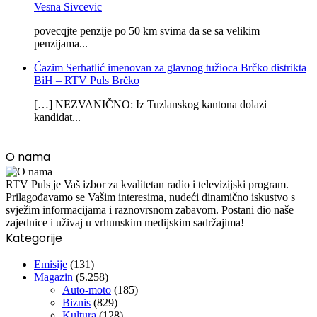
Vesna Sivcevic
povecqjte penzije po 50 km svima da se sa velikim
penzijama...
Ćazim Serhatlić imenovan za glavnog tužioca Brčko distrikta
BiH – RTV Puls Brčko
[…] NEZVANIČNO: Iz Tuzlanskog kantona dolazi
kandidat...
O nama
RTV Puls je Vaš izbor za kvalitetan radio i televizijski program.
Prilagođavamo se Vašim interesima, nudeći dinamično iskustvo s
svježim informacijama i raznovrsnom zabavom. Postani dio naše
zajednice i uživaj u vrhunskim medijskim sadržajima!
Kategorije
Emisije
(131)
Magazin
(5.258)
Auto-moto
(185)
Biznis
(829)
Kultura
(128)