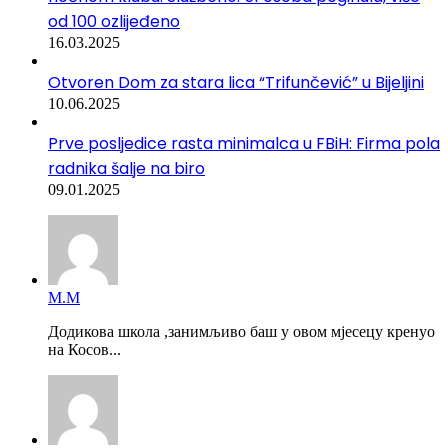
od 100 ozlijeđeno
16.03.2025
Otvoren Dom za stara lica “Trifunčević” u Bijeljini
10.06.2025
Prve posljedice rasta minimalca u FBiH: Firma pola
radnika šalje na biro
09.01.2025
М.М
Додикова школа ,занимљиво баш у овом мјесецу кренуо
на Косов...