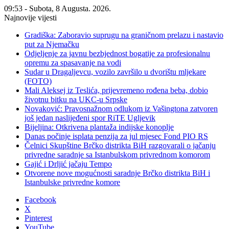
09:53 - Subota, 8 Augusta. 2026.
Najnovije vijesti
Gradiška: Zaboravio suprugu na graničnom prelazu i nastavio
put za Njemačku
Odjeljenje za javnu bezbjednost bogatije za profesionalnu
opremu za spasavanje na vodi
Sudar u Dragaljevcu, vozilo završilo u dvorištu mljekare
(FOTO)
Mali Aleksej iz Teslića, prijevremeno rođena beba, dobio
životnu bitku na UKC-u Srpske
Novaković: Pravosnažnom odlukom iz Vašingtona zatvoren
još jedan naslijeđeni spor RiTE Ugljevik
Bijeljina: Otkrivena plantaža indijske konoplje
Danas počinje isplata penzija za jul mjesec Fond PIO RS
Čelnici Skupštine Brčko distrikta BiH razgovarali o jačanju
privredne saradnje sa Istanbulskom privrednom komorom
Gajić i Drljić jačaju Tempo
Otvorene nove mogućnosti saradnje Brčko distrikta BiH i
Istanbulske privredne komore
Facebook
X
Pinterest
YouTube