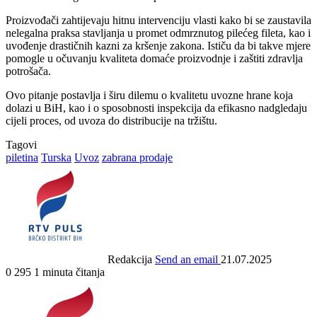
Proizvođači zahtijevaju hitnu intervenciju vlasti kako bi se zaustavila
nelegalna praksa stavljanja u promet odmrznutog pilećeg fileta, kao i
uvođenje drastičnih kazni za kršenje zakona. Ističu da bi takve mjere
pomogle u očuvanju kvaliteta domaće proizvodnje i zaštiti zdravlja
potrošača.
Ovo pitanje postavlja i širu dilemu o kvalitetu uvozne hrane koja
dolazi u BiH, kao i o sposobnosti inspekcija da efikasno nadgledaju
cijeli proces, od uvoza do distribucije na tržištu.
Tagovi
piletina
Turska
Uvoz
zabrana prodaje
Redakcija
Send an email
21.07.2025
0
295
1 minuta čitanja