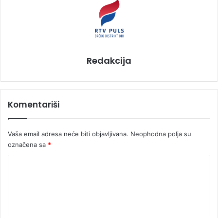
Redakcija
Komentariši
Vaša email adresa neće biti objavljivana.
Neophodna polja su
označena sa
*
K
o
m
e