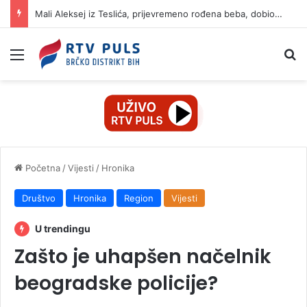
Mali Aleksej iz Teslića, prijevremeno rođena beba, dobio životnu bitku na UKC-u Srpske
Izbornik
Pr
Početna
/
Vijesti
/
Hronika
Društvo
Hronika
Region
Vijesti
U trendingu
Zašto je uhapšen načelnik
beogradske policije?