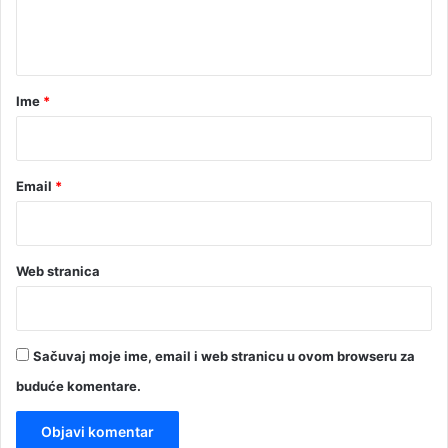
n
t
a
r
Ime
*
*
Email
*
Web stranica
Sačuvaj moje ime, email i web stranicu u ovom browseru za
buduće komentare.