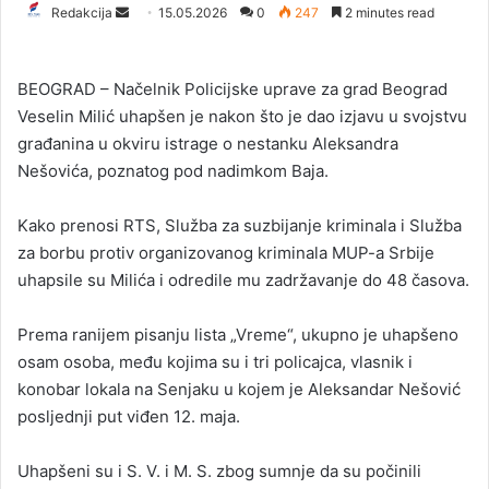
Redakcija
S
15.05.2026
0
247
2 minutes read
e
n
BEOGRAD – Načelnik Policijske uprave za grad Beograd
d
Veselin Milić uhapšen je nakon što je dao izjavu u svojstvu
a
građanina u okviru istrage o nestanku Aleksandra
n
Nešovića, poznatog pod nadimkom Baja.
e
m
a
Kako prenosi RTS, Služba za suzbijanje kriminala i Služba
i
za borbu protiv organizovanog kriminala MUP-a Srbije
l
uhapsile su Milića i odredile mu zadržavanje do 48 časova.
Prema ranijem pisanju lista „Vreme“, ukupno je uhapšeno
osam osoba, među kojima su i tri policajca, vlasnik i
konobar lokala na Senjaku u kojem je Aleksandar Nešović
posljednji put viđen 12. maja.
Uhapšeni su i S. V. i M. S. zbog sumnje da su počinili