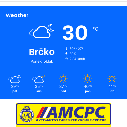
Weather
30
℃
Brčko
30º - 27º
39%
2.34 km/h
Poneki oblak
29
35
37
40
41
℃
℃
℃
℃
℃
pet
sub
ned
pon
uto